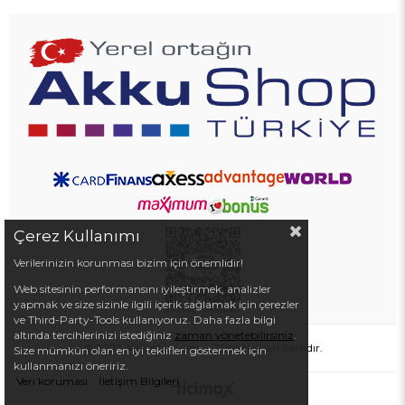
Çerez Kullanımı
Verilerinizin korunması bizim için önemlidir!
Web sitesinin performansını iyileştirmek, analizler
yapmak ve size sizinle ilgili içerik sağlamak için çerezler
ve Third-Party-Tools kullanıyoruz. Daha fazla bilgi
altında tercihlerinizi istediğiniz
zaman yönetebilirsiniz
.
© 2025 Akkushop.com - Tüm Hakları Saklıdır.
Size mümkün olan en iyi teklifleri göstermek için
kullanmanızı öneririz.
Veri koruması
İletişim Bilgileri