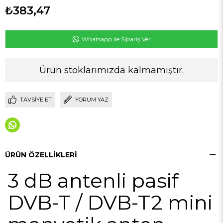
₺383,47
Whatsapp ile Sipariş Ver
Ürün stoklarımızda kalmamıştır.
TAVSIYE ET
YORUM YAZ
ÜRÜN ÖZELLIKLERI
3 dB antenli pasif
DVB-T / DVB-T2 mini