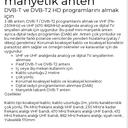
manyetik anten
DVB-T ve DVB-T2 HD programlarını almak
için
3 dB anten, DVB-T / DVB-T2 programlarını almak ve VHF (174-
230MHz) ve UHF (470-862MHz) aralığında analog ve dijital TV
sinyalleri almak için uygundur. Bu pasif mini manyetik anten
ayrıca dijital radyo programları (DAB) alır. Anten çok yönlüdür ve
bu nedenle farklı polarize vericilerde yeniden hizalama (yatay /
dikey) gerekmez. Korumalı koaksiyel kablo ve koaksiyel konektör
parazitsiz alım sağlar ve örneğin tekneler ve karavanlar için de
uygundur.
VHF ve UHF aralığında analog ve dijital TV sinyallerinin
alınması
Pasif DVB-T ve DVB-T2 anteni
İç veya dış mekan kullanımı için
Kablo uzunluğu 2 metre
çok yönlü
Korumalı koaksiyel kablo ve koaksiyel konektör
Dijital radyo programlarının alınması (DAB)
Manyetik tabanlı DVB-T anten
Özellikler
Kablo tipi koaksiyel kablo, kablo uzunluğu 2m, yönlü karakteristik
çok yönlü, 174 MHz frekans aralığı VHF bandı, 230 MHz'e kadar
frekans aralığı VHF bandı, 470 MHz frekans aralığı UHF bandı, 472
MHz frekans aralığı UHF bandı, 862 MHz frekans aralığı, siyah renk ,
Yükseklik 170mm