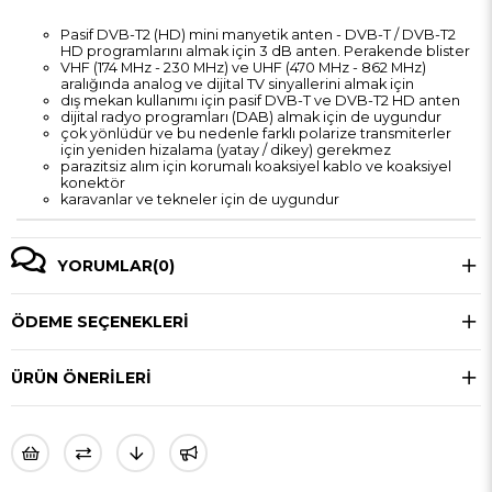
Pasif DVB-T2 (HD) mini manyetik anten - DVB-T / DVB-T2
HD programlarını almak için 3 dB anten. Perakende blister
VHF (174 MHz - 230 MHz) ve UHF (470 MHz - 862 MHz)
aralığında analog ve dijital TV sinyallerini almak için
dış mekan kullanımı için pasif DVB-T ve DVB-T2 HD anten
dijital radyo programları (DAB) almak için de uygundur
çok yönlüdür ve bu nedenle farklı polarize transmiterler
için yeniden hizalama (yatay / dikey) gerekmez
parazitsiz alım için korumalı koaksiyel kablo ve koaksiyel
konektör
karavanlar ve tekneler için de uygundur
YORUMLAR
(0)
ÖDEME SEÇENEKLERI
ÜRÜN ÖNERILERI