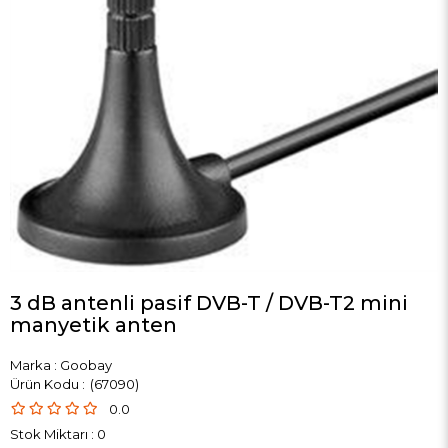
3 dB antenli pasif DVB-T / DVB-T2 mini
manyetik anten
Marka
:
Goobay
(67090)
0.0
Stok Miktarı
:
0