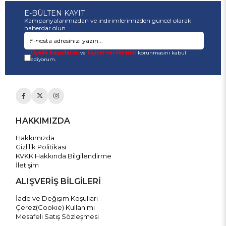
E-BÜLTEN KAYIT
Kampanyalarımızdan ve indirimlerimizden güncel olarak
haberdar olun.
Üyelik koşullarını
ve
kişisel verilerimin
korunmasını kabul
ediyorum.
HAKKIMIZDA
Hakkımızda
Gizlilik Politikası
KVKK Hakkında Bilgilendirme
İletişim
ALIŞVERİŞ BİLGİLERİ
İade ve Değişim Koşulları
Çerez(Cookie) Kullanımı
Mesafeli Satış Sözleşmesi