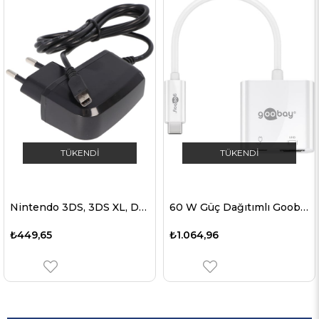
TÜKENDI
TÜKENDI
Nintendo 3DS, 3DS XL, DSi, DSi XL için AccuCell şarj cihazı
60 W Güç Dağıtımlı Goobay USB-C™ - HDMI™ adaptörü - bir USB-C™ cihazına bir HDMI™ bağlantı noktası ekler.
₺449,65
₺1.064,96