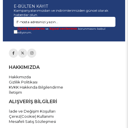
E-BÜLTEN KAYIT
Kampanyalarımızdan ve indirimlerimizden güncel olarak
haberdar olun.
Üyelik koşullarını
ve
kişisel verilerimin
korunmasını kabul
ediyorum.
HAKKIMIZDA
Hakkımızda
Gizlilik Politikası
KVKK Hakkında Bilgilendirme
İletişim
ALIŞVERİŞ BİLGİLERİ
İade ve Değişim Koşulları
Çerez(Cookie) Kullanımı
Mesafeli Satış Sözleşmesi