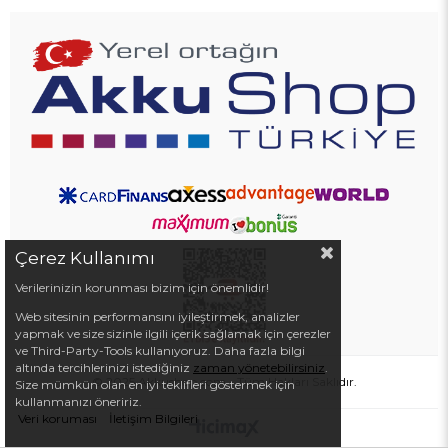
Çerez Kullanımı
Verilerinizin korunması bizim için önemlidir!
Web sitesinin performansını iyileştirmek, analizler
yapmak ve size sizinle ilgili içerik sağlamak için çerezler
ve Third-Party-Tools kullanıyoruz. Daha fazla bilgi
altında tercihlerinizi istediğiniz
zaman yönetebilirsiniz
.
© 2025 Akkushop.com - Tüm Hakları Saklıdır.
Size mümkün olan en iyi teklifleri göstermek için
kullanmanızı öneririz.
Veri koruması
İletişim Bilgileri