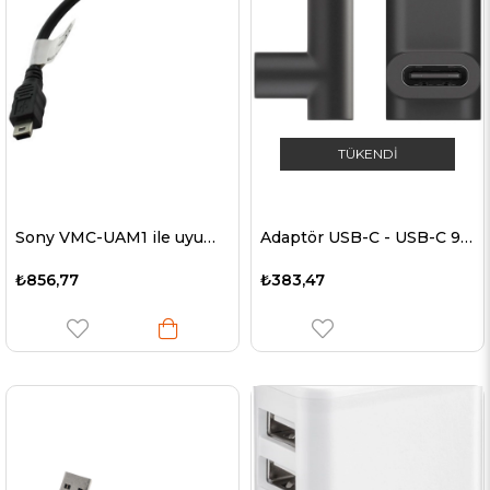
TÜKENDI
Sony VMC-UAM1 ile uyumlu A konektörüne mini B fişli USB kablosu
Adaptör USB-C - USB-C 90 derece açı, USB-C fişine açılı siyah USB-C soketi
₺856,77
₺383,47