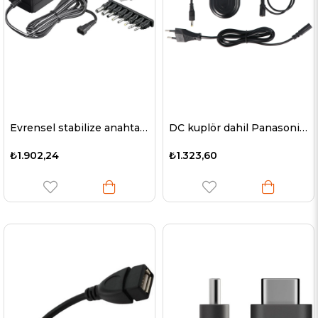
Evrensel stabilize anahtarlama güç kaynağı 3000mA ile Çevre Dostu
DC kuplör dahil Panasonic DMW-AC8, DCC8, DMW-BLC12E, DMW-DCC8GU, BP-DC12 için uygun kamera güç kaynağı
₺1.902,24
₺1.323,60