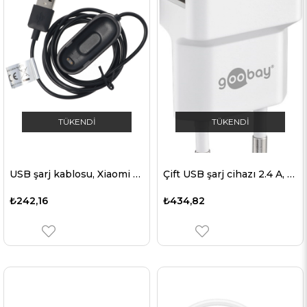
TÜKENDI
TÜKENDI
USB şarj kablosu, Xiaomi Mi Band 4 için uygun şarj adaptörü
Çift USB şarj cihazı 2.4 A, 2x USB çıkışı, beyaz
₺242,16
₺434,82