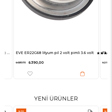
Tıraş Makinesi İçin Pil HHR-120 Panasonic pil, traş makineleri 1.2 volt 1200mAh lehim tırnağı U şeklinde
EVE ER22G68 lityum pil 2 volt pimli 3.6 volt
★
★
★
★
₺390,00
₺689,70
₺2.113,9
YENI ÜRÜNLER
%10
%22