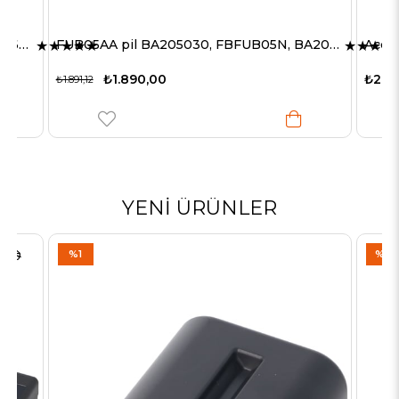
FUB05AA pil BA205030, FBFUB05N, BA205030, BA225000 NiMH pil 2000mAh
★
★
★
★
★
₺2.290,00
YENI ÜRÜNLER
%1
%2