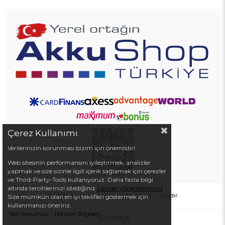
Çerez Kullanımı
Verilerinizin korunması bizim için önemlidir!
Web sitesinin performansını iyileştirmek, analizler
yapmak ve size sizinle ilgili içerik sağlamak için çerezler
ve Third-Party-Tools kullanıyoruz. Daha fazla bilgi
altında tercihlerinizi istediğiniz
zaman yönetebilirsiniz
.
© 2025 Akkushop.com - Tüm Hakları Saklıdır.
Size mümkün olan en iyi teklifleri göstermek için
kullanmanızı öneririz.
Veri koruması
İletişim Bilgileri