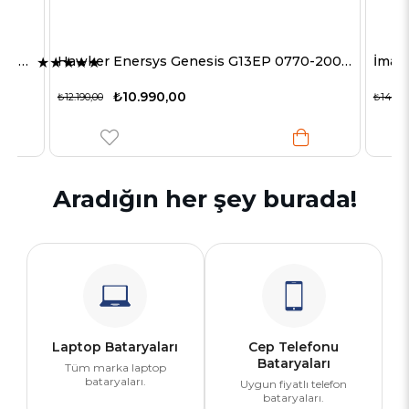
McGrath MAC Video Laringoskop Uyumlu Orijinal Lityum Pil – 340-000-000 | 3.6V Tek Kullanımlık Medikal Batarya
Hawker Enersys Genesis G13EP 0770-2007 kurşun PB pil 13000mAh
★
★
★
★
★
₺10.990,00
₺12.190,00
₺14.118
Aradığın her şey burada!
Laptop Bataryaları
Cep Telefonu
Bataryaları
Tüm marka laptop
bataryaları.
Uygun fiyatlı telefon
bataryaları.