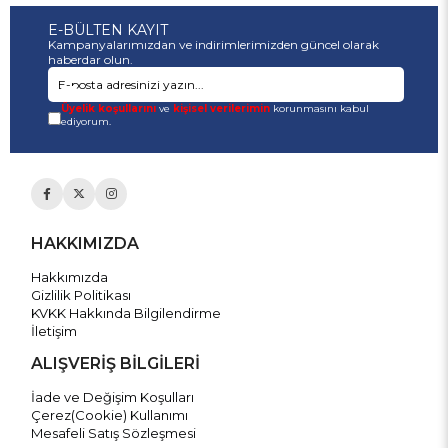
E-BÜLTEN KAYIT
Kampanyalarımızdan ve indirimlerimizden güncel olarak
haberdar olun.
Üyelik koşullarını
ve
kişisel verilerimin
korunmasını kabul
ediyorum.
HAKKIMIZDA
Hakkımızda
Gizlilik Politikası
KVKK Hakkında Bilgilendirme
İletişim
ALIŞVERİŞ BİLGİLERİ
İade ve Değişim Koşulları
Çerez(Cookie) Kullanımı
Mesafeli Satış Sözleşmesi