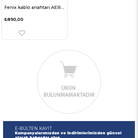
Fenix kablo anahtarı AER-05 sadece Fenix TK16 V2.0 ve PD36TAC için uygundur
₺890,00
E-BÜLTEN KAYIT
Kampanyalarımızdan ve indirimlerimizden güncel
olarak haberdar olun.