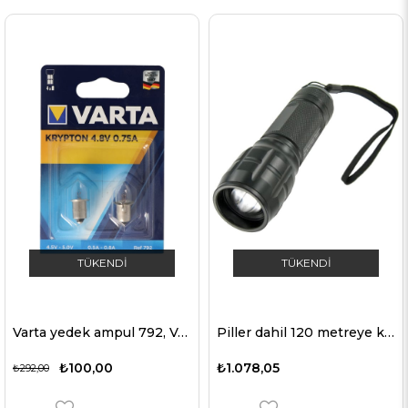
TÜKENDI
TÜKENDI
Varta yedek ampul 792, Varta 00792000402
Piller dahil 120 metreye kadar aydınlatma aralığı için LED el feneri
₺100,00
₺1.078,05
₺292,00