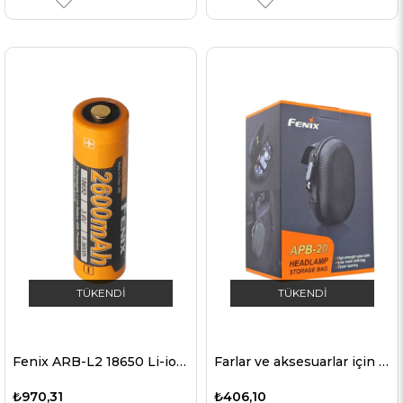
TÜKENDI
TÜKENDI
Fenix ARB-L2 18650 Li-ion pil korumalı 2600mAh, yeni sürüm 2016
Farlar ve aksesuarlar için Fenix ​​APB-20 taşıma çantası
₺970,31
₺406,10