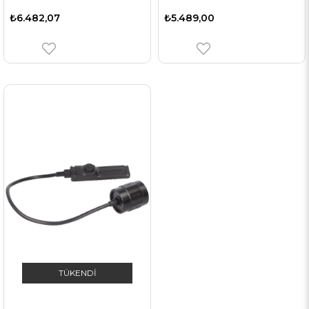
₺6.482,07
₺5.489,00
TÜKENDI