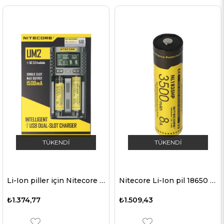
TÜKENDI
TÜKENDI
Li-Ion piller için Nitecore UM2 USB şarj cihazı QC 2.0 uyumlu
Nitecore Li-Ion pil 18650 3500mAh NL1835HP, yaklaşık boyutlar 69,4 x 18,3 mm
₺1.374,77
₺1.509,43