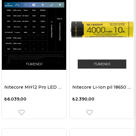
TÜKENDI
TÜKENDI
Nitecore MH12 Pro LED el feneri
Nitecore Li-Ion pil 18650 4000mAh NL1840HP, yaklaşık boyutlar 69,4 x 18,3 mm
₺6.039,00
₺2.390,00