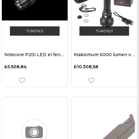
TÜKENDI
TÜKENDI
Nitecore P20i LED el feneri, 1800 lümen, taktik el feneri, STROBE HAZIR düğmesi, USB-C şarj bağlantısı, 21700 Li-Ion pil tipi NL2140i 4000mAh
Maksimum 5000 lümen ve 570 metreye kadar AceBeam L35 LED el feneri
₺5.508,84
₺10.308,58