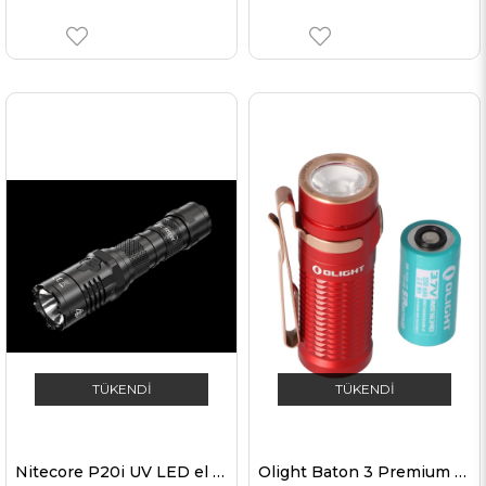
TÜKENDI
TÜKENDI
Nitecore P20i UV LED el feneri, 4x UV LED, adli tıp, değerlendirme, belge kontrolü, para birimi tanıma, 21700 Li-Ion pil tipi NL2140i 4000mAh
Olight Baton 3 Premium Edition, kırmızı şarj kılıflı LED el feneri Baton 3, pil ve Baton 3 kırmızı şarj kılıfı dahil kablosuz şarj