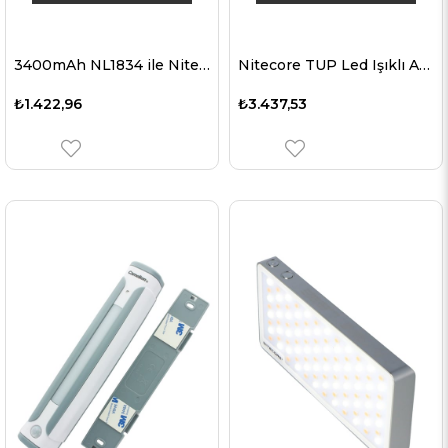
3400mAh NL1834 ile Nitecore Li-ion pil tipi 18650, koruyucu devreli 69.4x18.3mm
Nitecore TUP Led Işıklı Anahtarlık CREE XP-L HD V6 LED - 1000 lümen 2 renk seçilebilir
₺1.422,96
₺3.437,53