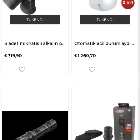
TÜKENDI
TÜKENDI
3 adet mıknatıslı alkalin pil içeren 3W LED çalışma lambası, maks. 250 lümen
Otomatik acil durum aydınlatmalı LED gece lambası, karartma önleme, pratik el feneri işlevi, hareket dedektörü ve PIR sensörü, yatay soket
₺719,90
₺1.260,70