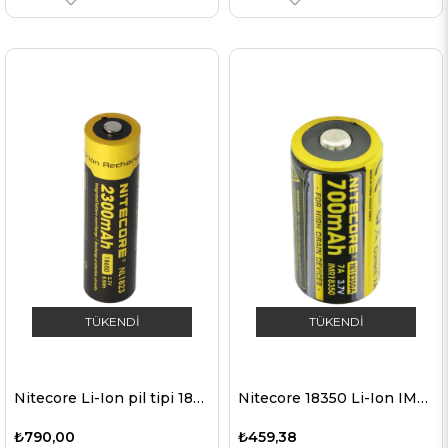
TÜKENDI
TÜKENDI
Nitecore Li-Ion pil tipi 18650 - 2300mAh - NL1823
Nitecore 18350 Li-Ion IMR batarya
₺790,00
₺459,38