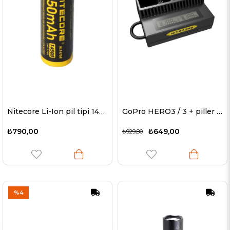
Nitecore Li-Ion pil tipi 14500 - 750mAh - NL1475R
GoPro HERO3 / 3 + piller için Nitecore USB şarj cihazı UGP3
₺790,00
₺649,00
₺929,80
%4