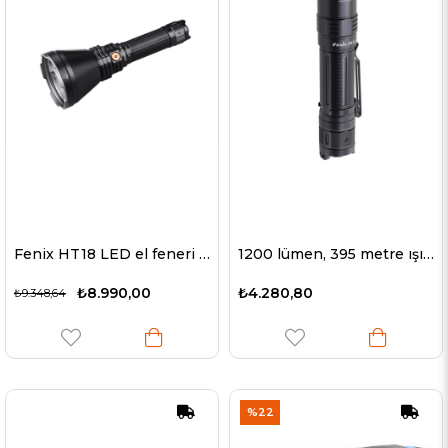
Fenix HT18 LED el feneri maks. 21700 5000mAh Li-Ion pil dahil 1500 lümen parlaklık
1200 lümen, 395 metre ışık aralığı, pilsiz Fenix PD32 V2.0 LED el feneri
₺8.990,00
₺4.280,80
₺9.348,64
%22