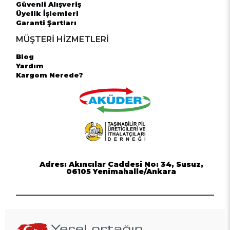
Güvenli Alışveriş
Üyelik İşlemleri
Garanti Şartları
MÜŞTERİ HİZMETLERİ
Blog
Yardım
Kargom Nerede?
Adres: Akıncılar Caddesi No: 34, Susuz,
06105 Yenimahalle/Ankara