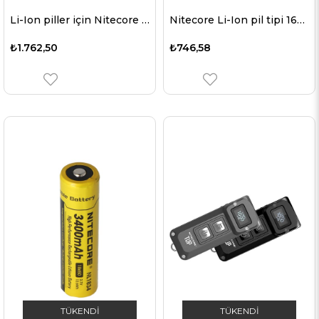
Li-Ion piller için Nitecore UMS2 USB hızlı şarj cihazı QC 2.0 uyumlu
Nitecore Li-Ion pil tipi 16340 - 650mAH - NL1665R
₺1.762,50
₺746,58
TÜKENDI
TÜKENDI