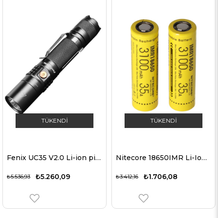
TÜKENDI
TÜKENDI
Fenix UC35 V2.0 Li-ion pil 3500mAh ve şarj kablosu dahil USB bağlantılı LED el feneri
Nitecore 18650IMR Li-Ion pil 3100mAh / 35A, 2 parçadan oluşan set
₺5.260,09
₺1.706,08
₺5.536,93
₺3.412,16