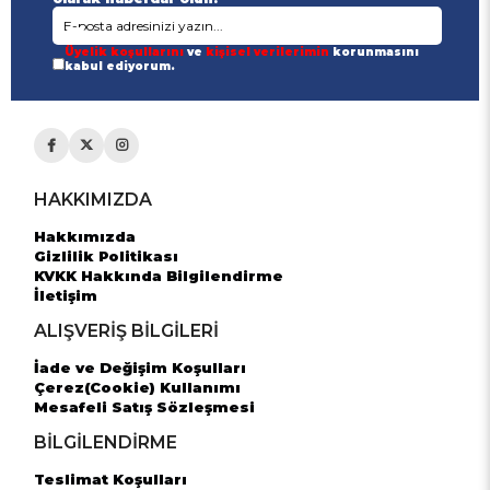
Üyelik koşullarını
ve
kişisel verilerimin
korunmasını
kabul ediyorum.
HAKKIMIZDA
Hakkımızda
Gizlilik Politikası
KVKK Hakkında Bilgilendirme
İletişim
ALIŞVERİŞ BİLGİLERİ
İade ve Değişim Koşulları
Çerez(Cookie) Kullanımı
Mesafeli Satış Sözleşmesi
BİLGİLENDİRME
Teslimat Koşulları