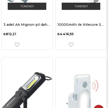
TÜKENDI
TÜKENDI
3 adet AA Mignon pil dahil 25 saate kadar sürekli ışık sağlayan LED sensör ışığı
10000mAh ile Nitecore SCL10 LED kamera ışığı ve güç bankası
₺812,21
₺4.416,55