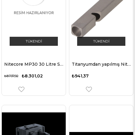
TÜKENDI
TÜKENDI
Nitecore MP30 30 Litre Sırt Çantası
Titanyumdan yapılmış Nitecore tek odacıklı acil durum sinyal düdüğü, 120db Anahtarlık dahil
₺8.301,02
₺941,37
₺8.737,92