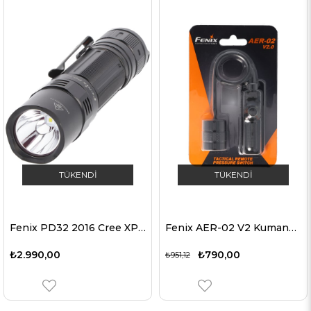
TÜKENDI
TÜKENDI
Fenix PD32 2016 Cree XP-L HI 900 lümene kadar LED el feneri
Fenix AER-02 V2 Kumanda Butonu AER-02 için PD35, PD35TAC, TK09, TK15, TK15C, TK22, UC35
₺2.990,00
₺790,00
₺951,12