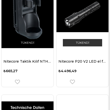
TÜKENDI
TÜKENDI
Nitecore Taktik Kılıf NTH25
Nitecore P20 V2 LED el feneri, 1100 lümen, taktik el feneri, 2x CR123A lityum pil dahil üç kullanıcı modu
₺665,27
₺4.496,49