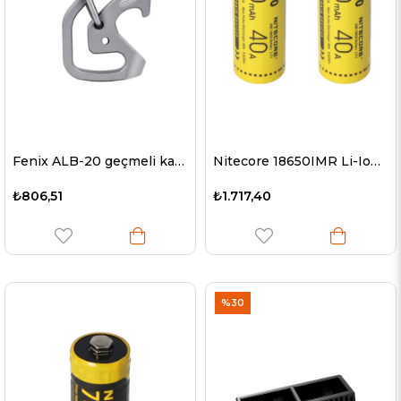
Fenix ALB-20 geçmeli kanca, çok fonksiyonlu geçmeli kanca Tc4 Titan
Nitecore 18650IMR Li-Ion pil - 2600mAh / 40A
₺806,51
₺1.717,40
%30