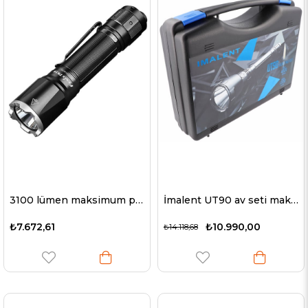
3100 lümen maksimum parlaklık, 300 metre maksimum menzil ile Fenix TK16 V2.0 LED el feneri
İmalent UT90 av seti maksimum 4800 lümen, maksimum 1308 metre menzil, pil ve USB şarj kablosu dahil
₺7.672,61
₺10.990,00
₺14.118,68