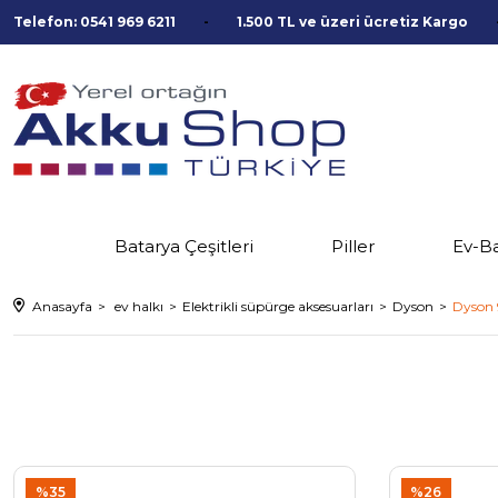
Telefon: 0541 969 6211
1.500 TL ve üzeri ücretiz Kargo
Batarya Çeşitleri
Piller
Ev-B
Anasayfa
ev halkı
Elektrikli süpürge aksesuarları
Dyson
Dyson 9
%35
%26