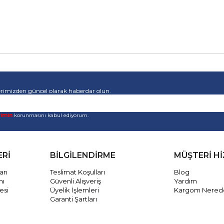
rimizden güncel olarak haberdar olun.
rimin
korunmasını kabul ediyorum.
ERİ
BİLGİLENDİRME
MÜŞTERİ H
arı
Teslimat Koşulları
Blog
mı
Güvenli Alışveriş
Yardım
esi
Üyelik İşlemleri
Kargom Nered
Garanti Şartları