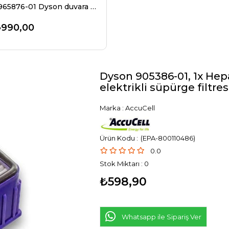
96587601 965876-01 Dyson duvara montaj aparatı
990,00
Dyson 905386-01, 1x Hepa 
elektrikli süpürge filtres
Marka
:
AccuCell
(EPA-800110486)
0.0
Stok Miktarı
:
0
₺598,90
Whatsapp ile Sipariş Ver