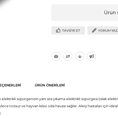
Ürün 
TAVSIYE ET
YORUM YAZ
EÇENEKLERI
ÜRÜN ÖNERILERI
 elektrikli süpürgenizin yanı sıra yıkama elektrikli süpürgesi (ıslak elek
ylece tozsuz ve hayvan kılsız oda havası sağlar. Alerji hastaları için ideal
.