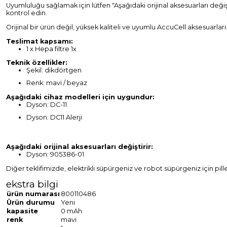
Uyumluluğu sağlamak için lütfen "Aşağıdaki orijinal aksesuarları değiş
kontrol edin.
Orijinal bir ürün değil, yüksek kaliteli ve uyumlu AccuCell aksesuarları
Teslimat kapsamı:
1 x Hepa filtre 1x
Teknik özellikler:
Şekil: dikdörtgen
Renk: mavi / beyaz
Aşağıdaki cihaz modelleri için uygundur:
Dyson: DC-11
Dyson: DC11 Alerji
Aşağıdaki orijinal aksesuarları değiştirir:
Dyson: 905386-01
Diğer teklifimizde, elektrikli süpürgeniz ve robot süpürgeniz için pille
ekstra bilgi
ürün numarası
800110486
Ürün durumu
Yeni
kapasite
0 mAh
renk
mavi