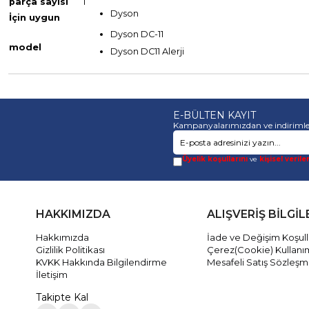
parça sayısı
1
Dyson
İçin uygun
Dyson DC-11
model
Dyson DC11 Alerji
E-BÜLTEN KAYIT
Kampanyalarımızdan ve indirimle
Üyelik koşullarını
ve
kişisel verile
HAKKIMIZDA
ALIŞVERİŞ BİLGİL
Hakkımızda
İade ve Değişim Koşull
Gizlilik Politikası
Çerez(Cookie) Kullanı
KVKK Hakkında Bilgilendirme
Mesafeli Satış Sözleşm
İletişim
Takipte Kal