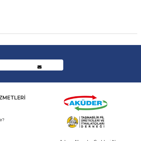
İZMETLERİ
e?