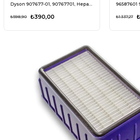
Dyson 907677-01, 90767701, Hepa filtre, plastik / mikro polar gibi elektrikli süpürgeler için elektrikli süpürge filtresi
₺390,00
₺
₺598,90
₺1.337,27