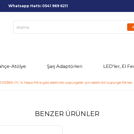
Whatsapp Hattı: 0541 969 6211
ahçe-Atölye
Şarj Adaptörleri
LED'ler, El Fe
05386-01, 1x Hepa filtre gibi elektrikli süpürgeler için elektrikli süpürge filtresi
BENZER ÜRÜNLER