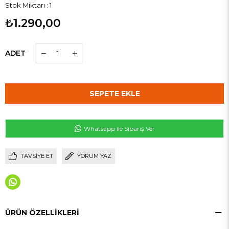
Stok Miktarı
:
1
₺1.290,00
ADET
Whatsapp ile Sipariş Ver
TAVSIYE ET
YORUM YAZ
ÜRÜN ÖZELLIKLERI