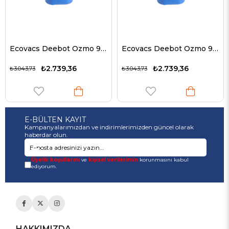
Ecovacs Deebot Ozmo 930, Li-ion, 14.8V, 3200mAh, 47.4Wh için uygun pil
Ecovacs Deebot Ozmo 930, Li-ion, 14.8V, 3200mAh, 47.4Wh için uygun pil
₺2.739,36
₺2.739,36
₺3.043,73
₺3.043,73
E-BÜLTEN KAYIT
Kampanyalarımızdan ve indirimlerimizden güncel olarak
haberdar olun.
Üyelik koşullarını
ve
kişisel verilerimin
korunmasını kabul
ediyorum.
HAKKIMIZDA