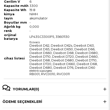
Gerilim V
6
Kapasite mAh
3300
Kapasite Wh
19.8
kimya
NiMH
tayin
akümülatör
Boyutlar mm
-
Ağırlık kg
0,000
renk
-
orijinal
LP43SC3300P5, 35601130
batarya
Ecovacs
Deebot D62, Deebot D62s, Deebot D63,
Deebot D65, Deebot D650, Deebot D66,
Deebot D660, Deebot D68, Deebot D680,
Deebot D710, Deebot D720, Deebot D660,
cihaz listesi
Deebot D68, Deebot D680, Deebot D710,
Deebot D720, Deebot D660, Deebot D68,
Deebot D680, Deebot D76, Deebot D60
elektrik süpürgesi
RB001, RVC0010, RVC0011
YORUMLAR
(0)
ÖDEME SEÇENEKLERI