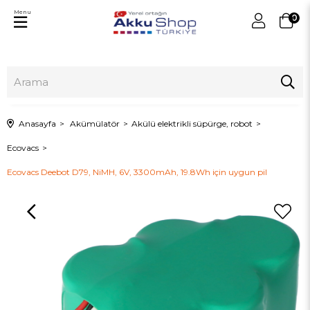
Menu
0
Anasayfa
Akümülatör
Akülü elektrikli süpürge, robot
Ecovacs
Ecovacs Deebot D79, NiMH, 6V, 3300mAh, 19.8Wh için uygun pil