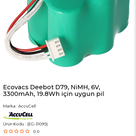
Ecovacs Deebot D79, NiMH, 6V,
3300mAh, 19.8Wh için uygun pil
Marka
:
AccuCell
(EG-31095)
0.0