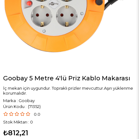
Goobay 5 Metre 4'lü Priz Kablo Makarası
İç mekan için uygundur. Topraklı prizler mevcuttur.Aşırı yüklenme
korumalıdır.
Marka
:
Goobay
(71352)
0.0
Stok Miktarı
:
0
₺812,21