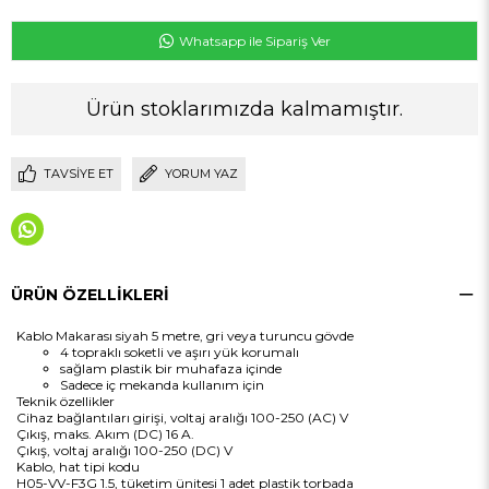
Whatsapp ile Sipariş Ver
Ürün stoklarımızda kalmamıştır.
TAVSIYE ET
YORUM YAZ
ÜRÜN ÖZELLIKLERI
Kablo Makarası siyah 5 metre, gri veya turuncu gövde
4 topraklı soketli ve aşırı yük korumalı
sağlam plastik bir muhafaza içinde
Sadece iç mekanda kullanım için
Teknik özellikler
Cihaz bağlantıları
girişi, voltaj aralığı
100-250 (AC) V
Çıkış, maks. Akım (DC)
16 A.
Çıkış, voltaj aralığı
100-250 (DC) V
Kablo,
hat tipi kodu
H05-VV-F3G 1.5,
tüketim ünitesi
1 adet plastik torbada