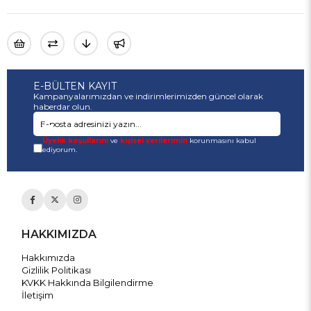
E-BÜLTEN KAYIT
Kampanyalarımızdan ve indirimlerimizden güncel olarak
haberdar olun.
Üyelik koşullarını
ve
kişisel verilerimin
korunmasını kabul
ediyorum.
HAKKIMIZDA
Hakkımızda
Gizlilik Politikası
KVKK Hakkında Bilgilendirme
İletişim