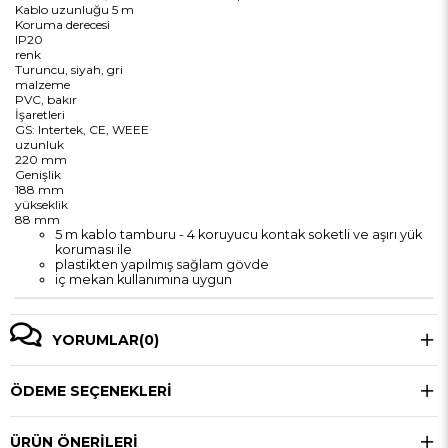
Kablo uzunluğu
5 m
Koruma derecesi
IP20
renk
Turuncu, siyah, gri
malzeme
PVC, bakır
İşaretleri
GS: Intertek, CE, WEEE
uzunluk
220 mm
Genişlik
188 mm
yükseklik
88 mm
5 m kablo tamburu - 4 koruyucu kontak soketli ve aşırı yük
koruması ile
plastikten yapılmış sağlam gövde
iç mekan kullanımına uygun
YORUMLAR
(0)
ÖDEME SEÇENEKLERI
ÜRÜN ÖNERILERI