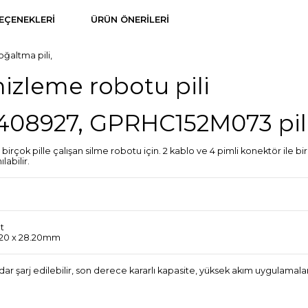
EÇENEKLERI
ÜRÜN ÖNERILERI
oğaltma pili,
zleme robotu pili
4408927, GPRHC152M073 pil
rçok pille çalışan silme robotu için. 2 kablo ve 4 pimli konektör ile birl
labilir.
lt
2.20 x 28.20mm
arj edilebilir, son derece kararlı kapasite, yüksek akım uygulamaları içi