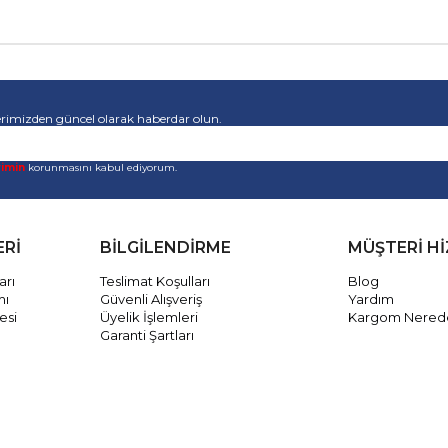
rimizden güncel olarak haberdar olun.
rimin
korunmasını kabul ediyorum.
ERİ
BİLGİLENDİRME
MÜŞTERİ H
arı
Teslimat Koşulları
Blog
mı
Güvenli Alışveriş
Yardım
esi
Üyelik İşlemleri
Kargom Nered
Garanti Şartları