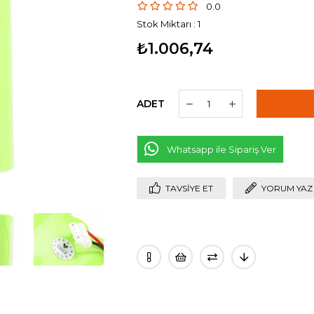
0.0
Stok Miktarı
:
1
₺1.006,74
ADET
Whatsapp ile Sipariş Ver
TAVSIYE ET
YORUM YAZ