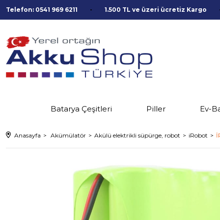
Telefon: 0541 969 6211
1.500 TL ve üzeri ücretiz Kargo
Batarya Çeşitleri
Piller
Ev-B
Anasayfa
Akümülatör
Akülü elektrikli süpürge, robot
iRobot
İ