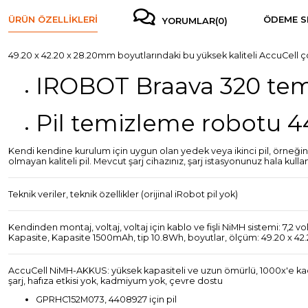
ÜRÜN ÖZELLIKLERI
ÖDEME S
YORUMLAR
(0)
49.20 x 42.20 x 28.20mm boyutlarındaki bu yüksek kaliteli AccuCell ç
IROBOT Braava 320 temi
Pil temizleme robotu 
Kendi kendine kurulum için uygun olan yedek veya ikinci pil, örneğin bi
olmayan kaliteli pil. Mevcut şarj cihazınız, şarj istasyonunuz hala kullanı
Teknik veriler, teknik özellikler (orijinal iRobot pil yok)
Kendinden montaj, voltaj, voltaj için kablo ve fişli NiMH sistemi: 7,2 vo
Kapasite, Kapasite 1500mAh, tip 10.8Wh, boyutlar, ölçüm: 49.20 x 4
AccuCell NiMH-AKKUS: yüksek kapasiteli ve uzun ömürlü, 1000x'e kadar ş
şarj, hafıza etkisi yok, kadmiyum yok, çevre dostu
GPRHC152M073, 4408927 için pil