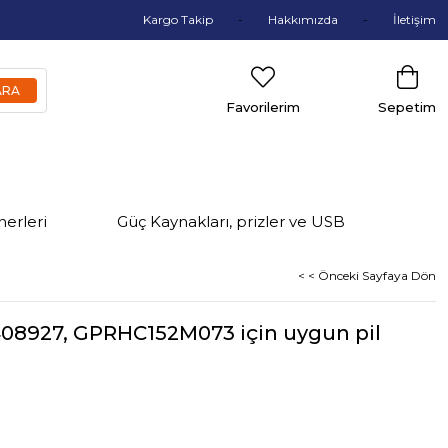
Kargo Takip
Hakkımızda
İletişim
Favorilerim
Sepetim
nerleri
Güç Kaynakları, prizler ve USB
< < Önceki Sayfaya Dön
4408927, GPRHC152M073 için uygun pil