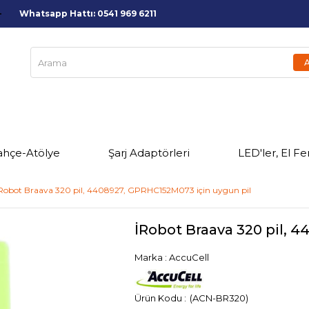
Whatsapp Hattı: 0541 969 6211
ahçe-Atölye
Şarj Adaptörleri
LED'ler, El Fe
Robot Braava 320 pil, 4408927, GPRHC152M073 için uygun pil
İRobot Braava 320 pil, 
Marka
:
AccuCell
(ACN-BR320)