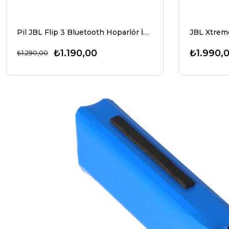
Pil JBL Flip 3 Bluetooth Hoparlör İçin Batarya GSP872693 3.7 Volt 3000mAh Li-Polimer Pil
₺1.190,00
₺1.990,
₺1.290,00