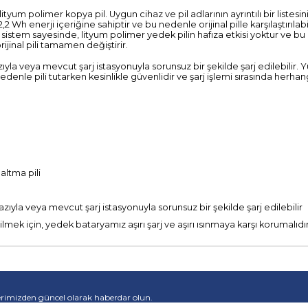
ityum polimer kopya pil. Uygun cihaz ve pil adlarının ayrıntılı bir listes
Wh enerji içeriğine sahiptir ve bu nedenle orijinal pille karşılaştırılabi
l sistem sayesinde, lityum polimer yedek pilin hafıza etkisi yoktur ve
ijinal pili tamamen değiştirir.
ıyla veya mevcut şarj istasyonuyla sorunsuz bir şekilde şarj edilebilir
 nedenle pili tutarken kesinlikle güvenlidir ve şarj işlemi sırasında herh
altma pili
zıyla veya mevcut şarj istasyonuyla sorunsuz bir şekilde şarj edilebilir
ek için, yedek bataryamız aşırı şarj ve aşırı ısınmaya karşı korumalıdı
rimizden güncel olarak haberdar olun.