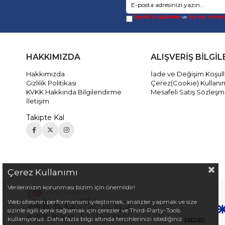
Üyelik koşullarını
ve
kişisel verile
HAKKIMIZDA
ALIŞVERİŞ BİLGİL
Hakkımızda
İade ve Değişim Koşull
Gizlilik Politikası
Çerez(Cookie) Kullanı
KVKK Hakkında Bilgilendirme
Mesafeli Satış Sözleşm
İletişim
Takipte Kal
Çerez Kullanımı
Verilerinizin korunması bizim için önemlidir!
Web sitesinin performansını iyileştirmek, analizler yapmak ve size
sizinle ilgili içerik sağlamak için çerezler ve Third-Party-Tools
kullanıyoruz. Daha fazla bilgi altında tercihlerinizi istediğiniz
zaman