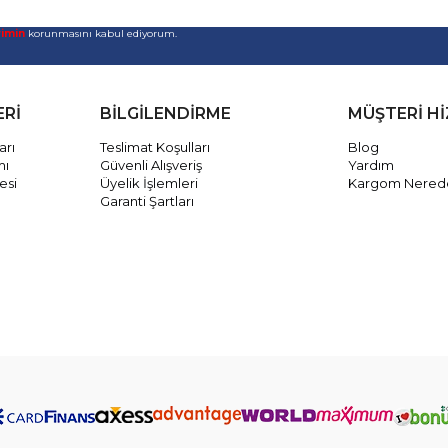
rimin
korunmasını kabul ediyorum.
ERİ
BİLGİLENDİRME
MÜŞTERİ H
arı
Teslimat Koşulları
Blog
mı
Güvenli Alışveriş
Yardım
esi
Üyelik İşlemleri
Kargom Nered
Garanti Şartları