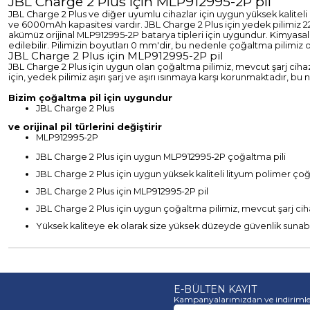
JBL Charge 2 Plus için MLP912995-2P pil
JBL Charge 2 Plus ve diğer uyumlu cihazlar için uygun yüksek kaliteli l
ve 6000mAh kapasitesi vardır. JBL Charge 2 Plus için yedek pilimiz 22,2 
akümüz orijinal MLP912995-2P batarya tipleri için uygundur. Kimyasa
edilebilir. Pilimizin boyutları 0 mm'dir, bu nedenle çoğaltma pilimiz or
JBL Charge 2 Plus için MLP912995-2P pil
JBL Charge 2 Plus için uygun olan çoğaltma pilimiz, mevcut şarj cihaz
için, yedek pilimiz aşırı şarj ve aşırı ısınmaya karşı korunmaktadır, bu
Bizim çoğaltma pil için uygundur
JBL Charge 2 Plus
ve orijinal pil türlerini değiştirir
MLP912995-2P
JBL Charge 2 Plus için uygun MLP912995-2P çoğaltma pili
JBL Charge 2 Plus için uygun yüksek kaliteli lityum polimer çoğ
JBL Charge 2 Plus için MLP912995-2P pil
JBL Charge 2 Plus için uygun çoğaltma pilimiz, mevcut şarj ciha
Yüksek kaliteye ek olarak size yüksek düzeyde güvenlik sunabilm
E-BÜLTEN KAYIT
Kampanyalarımızdan ve indirimle