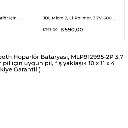
JBL Flip 4 Bluetooth Hoparlör İçin Pil Flip 4 ÖZEL BASKI GSP872693 01 Li-Polimer, 3,7 volt 3000mAh maks. 11,1Wh
JBL Micro 2, Li-Polimer, 3.7V, 600mAh, 2.2Wh pil
₺590,00
₺749,00
ooth Hoparlör Bataryası, MLP912995-2P 3.7
l için uygun pil, fiş yaklaşık 10 x 11 x 4
ye Garantili)