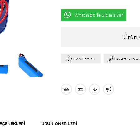
Whatsapp ile Sipariş Ver
Ürün 
TAVSIYE ET
YORUM YAZ
EÇENEKLERI
ÜRÜN ÖNERILERI