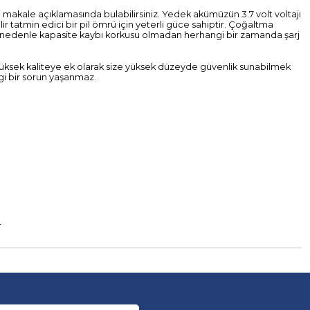
ini makale açıklamasında bulabilirsiniz. Yedek akümüzün 3.7 volt voltajı
lir tatmin edici bir pil ömrü için yeterli güce sahiptir. Çoğaltma
 bu nedenle kapasite kaybı korkusu olmadan herhangi bir zamanda şarj
. Yüksek kaliteye ek olarak size yüksek düzeyde güvenlik sunabilmek
angi bir sorun yaşanmaz.
r