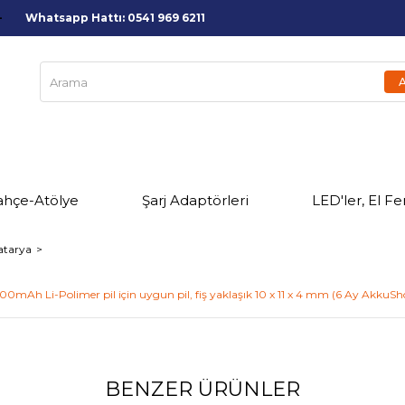
Whatsapp Hattı: 0541 969 6211
ahçe-Atölye
Şarj Adaptörleri
LED'ler, El Fe
atarya
mAh Li-Polimer pil için uygun pil, fiş yaklaşık 10 x 11 x 4 mm (6 Ay AkkuSho
BENZER ÜRÜNLER