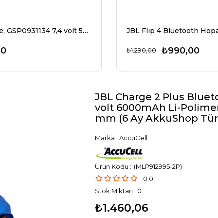
JBL Xtreme, GSP0931134 7,4 volt 5000mAh Li-Polimer pil için uygun pil
00
₺990,00
₺1.290,00
JBL Charge 2 Plus Bluet
volt 6000mAh Li-Polimer pi
mm (6 Ay AkkuShop Türki
Marka
:
AccuCell
(MLP912995-2P)
0.0
Stok Miktarı
:
0
₺1.460,06