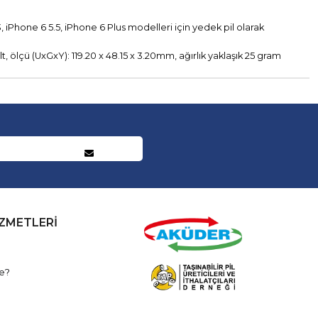
, iPhone 6 5.5, iPhone 6 Plus modelleri için yedek pil olarak
volt, ölçü (UxGxY): 119.20 x 48.15 x 3.20mm, ağırlık yaklaşık 25 gram
İZMETLERİ
e?