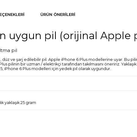
EÇENEKLERI
ÜRÜN ÖNERILERI
n uygun pil (orijinal Apple p
ltma pil
üz ve şarj edilebilir pil. Apple iPhone 6 Plus modellerine uyar. Bu pilin
pilinin bir uzman / elektrikçi tarafından takılmasını öneririz. Yaklaşık
.5, iPhone 6 Plus modelleri için yedek pil olarak uygundur.
rlık yaklaşık 25 gram