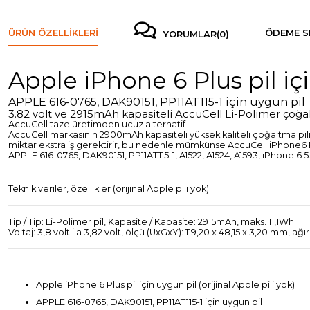
ÜRÜN ÖZELLIKLERI
ÖDEME S
YORUMLAR
(0)
Apple iPhone 6 Plus pil içi
APPLE 616-0765, DAK90151, PP11AT115-1 için uygun pil
3.82 volt ve 2915mAh kapasiteli AccuCell Li-Polimer çoğa
AccuCell taze üretimden ucuz alternatif
AccuCell markasının 2900mAh kapasiteli yüksek kaliteli çoğaltma pili, d
miktar ekstra iş gerektirir, bu nedenle mümkünse AccuCell iPhone6 Plus 
APPLE 616-0765, DAK90151, PP11AT115-1, A1522, A1524, A1593, iPhone 6 5
Teknik veriler, özellikler (orijinal Apple pili yok)
Tip / Tip: Li-Polimer pil, Kapasite / Kapasite: 2915mAh, maks. 11,1Wh
Voltaj: 3,8 volt ila 3,82 volt, ölçü (UxGxY): 119,20 x 48,15 x 3,20 mm, ağı
Apple iPhone 6 Plus pil için uygun pil (orijinal Apple pili yok)
APPLE 616-0765, DAK90151, PP11AT115-1 için uygun pil