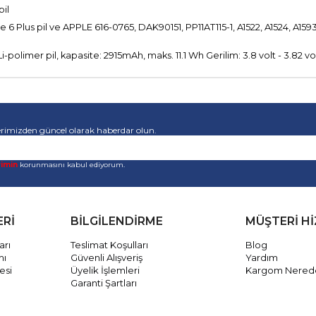
pil
e 6 Plus pil ve APPLE 616-0765, DAK90151, PP11AT115-1, A1522, A1524, A1593
ipi: Li-polimer pil, kapasite: 2915mAh, maks. 11.1 Wh Gerilim: 3.8 volt - 3.82 
rimizden güncel olarak haberdar olun.
rimin
korunmasını kabul ediyorum.
ERİ
BİLGİLENDİRME
MÜŞTERİ H
arı
Teslimat Koşulları
Blog
mı
Güvenli Alışveriş
Yardım
esi
Üyelik İşlemleri
Kargom Nered
Garanti Şartları