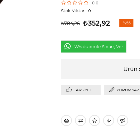
0.0
Stok Miktarı
:
0
₺352,92
₺784,26
%
55
İndirim
Whatsapp ile Sipariş Ver
Ürün 
TAVSIYE ET
YORUM YAZ