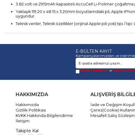
3.82 volt ve 2915mAh kapasiteli AccuCell Li-Polimer çoğaltma 
Yaklaşık 119.20 x 48.15 x 3.20mm boyutlarındaki pil, Apple iPhon
uygundur.
Teknik veriler, Teknik özellikler (orijinal Apple pili yok) tipi / t
E-BÜLTEN KAYIT
Kampanyalarımızdan ve indirimle
Üyelik koşullarını
ve
kişisel verile
HAKKIMIZDA
ALIŞVERİŞ BİLGİL
Hakkımızda
İade ve Değişim Koşull
Gizlilik Politikası
Çerez(Cookie) Kullanı
KVKK Hakkında Bilgilendirme
Mesafeli Satış Sözleşm
İletişim
Takipte Kal