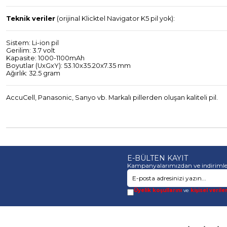
Teknik veriler
(orijinal Klicktel Navigator K5 pil yok):
Sistem: Li-ion pil
Gerilim: 3.7 volt
Kapasite: 1000-1100mAh
Boyutlar (UxGxY):
53.10x35.20x7.35
mm
Ağırlık: 32.5 gram
AccuCell, Panasonic, Sanyo vb. Markalı pillerden oluşan kaliteli pil.
E-BÜLTEN KAYIT
Kampanyalarımızdan ve indirimle
Üyelik koşullarını
ve
kişisel verile