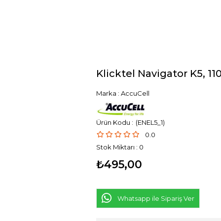
Klicktel Navigator K5, 1
Marka
:
AccuCell
(ENEL5_1)
0.0
Stok Miktarı
:
0
₺495,00
Whatsapp ile Sipariş Ver