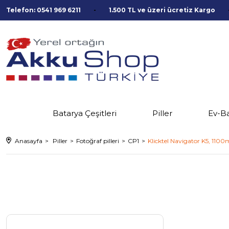
Telefon: 0541 969 6211
1.500 TL ve üzeri ücretiz Kargo
Batarya Çeşitleri
Piller
Ev-B
Anasayfa
Piller
Fotoğraf pilleri
CP1
Klicktel Navigator K5, 1100