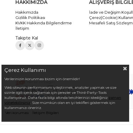
HAKKIMIZDA
ALIŞVERİŞ BİLGİL
Hakkımızda
İade ve Değişim Koşull
Gizlilik Politikası
Çerez(Cookie) Kullanı
KVKK Hakkında Bilgilendirme
Mesafeli Satış Sözleşm
İletişim
Takipte Kal
Çerez Kullanımı
Verilerinizin korunması bizim için önemlidir!
Web sitesinin performansını iyileştirmek, analizler yapmak ve size
sizinle ilgili içerik sağlamak için çerezler ve Third-Party-Tools
kullanıyoruz. Daha fazla bilgi altında tercihlerinizi istediğiniz
zaman
yönetebilirsiniz
. Size mümkün olan en iyi teklifleri göstermek için
kullanmanızı öneririz.
Veri koruması
İletişim Bilgileri