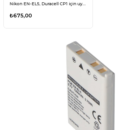
Nikon EN-EL5, Duracell CP1 için uygun AccuCell pil
₺675,00