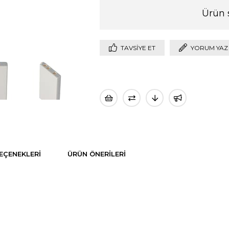
Ürün 
TAVSIYE ET
YORUM YAZ
EÇENEKLERI
ÜRÜN ÖNERILERI