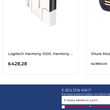
Logitech Harmony 1000, Harmony 1100, Squeezebox için uygun pil
₺428,28
₺2.890,00
E-BÜLTEN KAYIT
Kampanyalarımızdan ve indirimle
Üyelik koşullarını
ve
kişisel verile