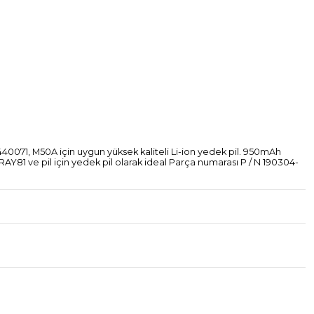
071, M50A için uygun yüksek kaliteli Li-ion yedek pil. 950mAh
RAY81 ve pil için yedek pil olarak ideal Parça numarası P / N 190304-