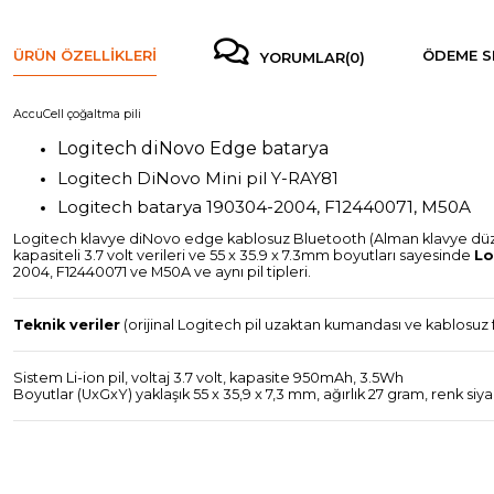
ÜRÜN ÖZELLIKLERI
ÖDEME S
YORUMLAR
(0)
AccuCell çoğaltma pili
Logitech diNovo Edge batarya
Logitech DiNovo Mini pil Y-RAY81
Logitech batarya 190304-2004, F12440071, M50A
Logitech klavye diNovo edge kablosuz Bluetooth (Alman klavye düzen
kapasiteli 3.7 volt verileri ve 55 x 35.9 x 7.3mm boyutları sayesinde
Lo
2004, F12440071 ve M50A ve aynı pil tipleri.
Teknik veriler
(orijinal Logitech pil uzaktan kumandası ve kablosuz fa
Sistem Li-ion pil, voltaj 3.7 volt, kapasite 950mAh, 3.5Wh
Boyutlar (UxGxY) yaklaşık 55 x 35,9 x 7,3 mm, ağırlık 27 gram, renk siy