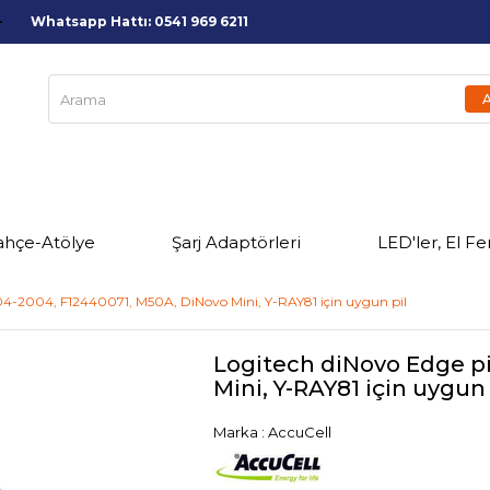
Whatsapp Hattı: 0541 969 6211
ahçe-Atölye
Şarj Adaptörleri
LED'ler, El Fe
04-2004, F12440071, M50A, DiNovo Mini, Y-RAY81 için uygun pil
Logitech diNovo Edge pi
Mini, Y-RAY81 için uygun 
Marka
:
AccuCell