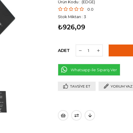
(EDGE)
0.0
Stok Miktarı
:
3
₺926,09
ADET
Whatsapp ile Sipariş Ver
TAVSIYE ET
YORUM YAZ