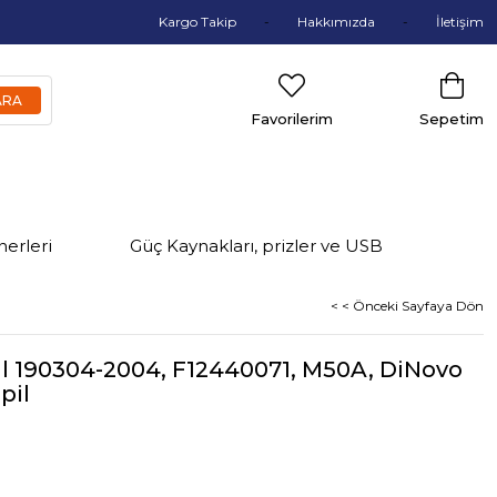
Kargo Takip
Hakkımızda
İletişim
Favorilerim
Sepetim
nerleri
Güç Kaynakları, prizler ve USB
< < Önceki Sayfaya Dön
l 190304-2004, F12440071, M50A, DiNovo
pil