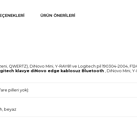
EÇENEKLERI
ÜRÜN ÖNERILERI
i, QWERTZ), DiNovo Mini, Y-RAY81 ve Logitech pil 190304-2004, F12440
gitech klavye diNovo edge kablosuz Bluetooth
, DiNovo Mini, Y-
re pilleri yok):
ah, beyaz