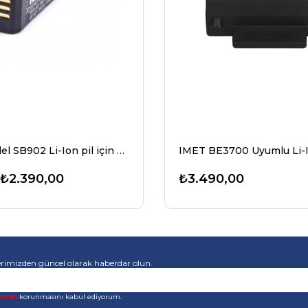
Shure Model SB902 Li-Ion pil için uygun pil 3.7 volt 1100mAh tüm GLX-D el tipi ve cep vericileri için uygundur
₺2.390,00
₺3.490,00
rimizden güncel olarak haberdar olun.
rimin
korunmasını kabul ediyorum.