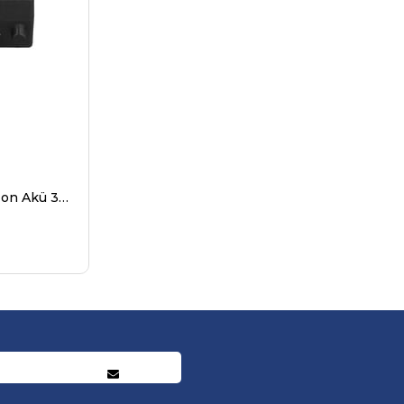
IMET BE3700 Uyumlu Li-Ion Akü 3.6V 2000mAh | IMET AS087 Vinç Kumandası Bataryası