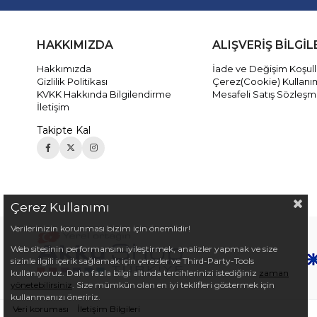
HAKKIMIZDA
ALIŞVERİŞ BİLGİL
Hakkımızda
İade ve Değişim Koşull
Gizlilik Politikası
Çerez(Cookie) Kullanı
KVKK Hakkında Bilgilendirme
Mesafeli Satış Sözleşm
İletişim
Takipte Kal
Çerez Kullanımı
Verilerinizin korunması bizim için önemlidir!
Web sitesinin performansını iyileştirmek, analizler yapmak ve size
sizinle ilgili içerik sağlamak için çerezler ve Third-Party-Tools
kullanıyoruz. Daha fazla bilgi altında tercihlerinizi istediğiniz
zaman
yönetebilirsiniz
. Size mümkün olan en iyi teklifleri göstermek için
kullanmanızı öneririz.
Veri koruması
İletişim Bilgileri