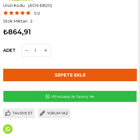
(ACN-EB20)
5.0
Stok Miktarı
:
2
₺864,91
ADET
Whatsapp ile Sipariş Ver
TAVSIYE ET
YORUM YAZ