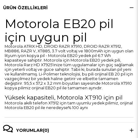
ÜRÜN ÖZELLIKLERI
Motorola EB20 pil
için uygun pil
Motorola ATRIX HD, DROID RAZR XT910, DROID RAZR XT912,
MB886, RAZR V, XT885, 3.7 volt voltaj ve 1800mAh için uygun olan
lityum iyon kopya pil - Motorola EB20 yedek pil 6.7 Wh
kapasiteye sahiptir. Motorola için Motorola EB20 yedek pili,
Motorola Rarz HD XT925'inize tüm uygulamalar için güç sağlamak
için yeterli voltaj ve güce sahiptir. Tabii ki, burada sunulan pil yeni
ve kullanılmamış. Li-Polimer teknolojisi, bu pili orijinal EB 20 pil için
vazgeçilmez bir yedek haline getirir ve elbette tamamen
değiştirir. 95,5 x 57,2 x 3,2 mm boyutları sayesinde Motorola XT910
kopya pilimiz orijinal EB20 pil ile tamamen aynıdır.
Yüksek kapasiteli, Motorola XT910 için pil
Motorola akıllı telefon XT912 için tam uyumlu yedek pilimiz, orijinal
Motorola EB20 pil ile neredeyse% 100 aynı
YORUMLAR
(0)