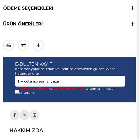
ÖDEME SEÇENEKLERI
ÜRÜN ÖNERILERI
E-BÜLTEN KAYIT
Kampanyalarımızdan ve indirimlerimizden güncel olarak
haberdar olun.
Üyelik koşullarını
ve
kişisel verilerimin
korunmasını kabul
ediyorum.
HAKKIMIZDA