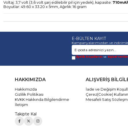
Voltaj: 3,7 volt (3,6 volt şarj edilebilir pil için yedek), kapasite:
710mA
Boyutlar: 49.60 x 33.20 x 5mm, Ağırlık: 16 gram
E-BÜLTEN KAYIT
Kampanyalarımızdan ve indirimle
Üyelik koşullarını
ve
kişisel verile
HAKKIMIZDA
ALIŞVERİŞ BİLGİL
Hakkımızda
İade ve Değişim Koşull
Gizlilik Politikası
Çerez(Cookie) Kullanı
KVKK Hakkında Bilgilendirme
Mesafeli Satış Sözleşm
İletişim
Takipte Kal