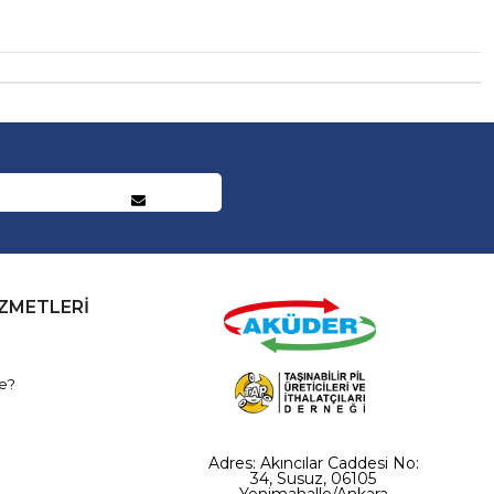
İZMETLERİ
e?
Adres: Akıncılar Caddesi No:
34, Susuz, 06105
Yenimahalle/Ankara