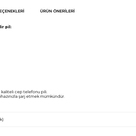
EÇENEKLERI
ÜRÜN ÖNERILERI
r pil:
 kaliteli cep telefonu pili.
j cihazınızla şarj etmek mümkündür.
k):