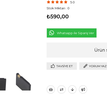
5.0
Stok Miktarı
:
0
₺590,00
Whatsapp ile Sipariş Ver
Ürün 
TAVSIYE ET
YORUM YAZ