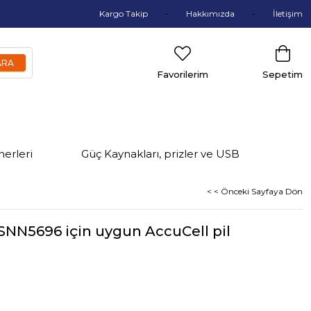
Kargo Takip
Hakkımızda
İletişim
Favorilerim
Sepetim
nerleri
Güç Kaynakları, prizler ve USB
< < Önceki Sayfaya Dön
 SNN5696 için uygun AccuCell pil