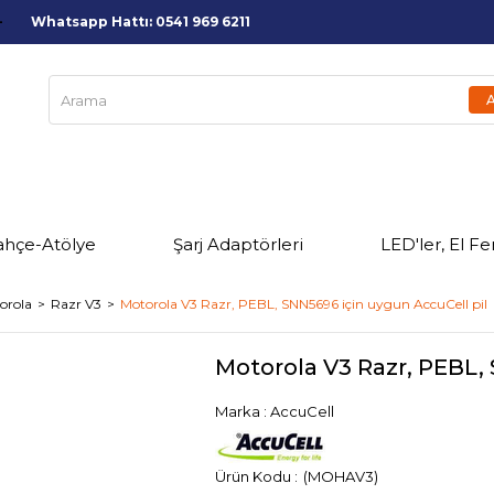
Whatsapp Hattı: 0541 969 6211
ahçe-Atölye
Şarj Adaptörleri
LED'ler, El Fe
orola
Razr V3
Motorola V3 Razr, PEBL, SNN5696 için uygun AccuCell pil
Motorola V3 Razr, PEBL,
Marka
:
AccuCell
(MOHAV3)