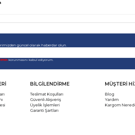
h
rimizden güncel olarak haberdar olun.
rimin
korunmasını kabul ediyorum.
ERİ
BİLGİLENDİRME
MÜŞTERİ H
arı
Teslimat Koşulları
Blog
mı
Güvenli Alışveriş
Yardım
esi
Üyelik İşlemleri
Kargom Nered
Garanti Şartları