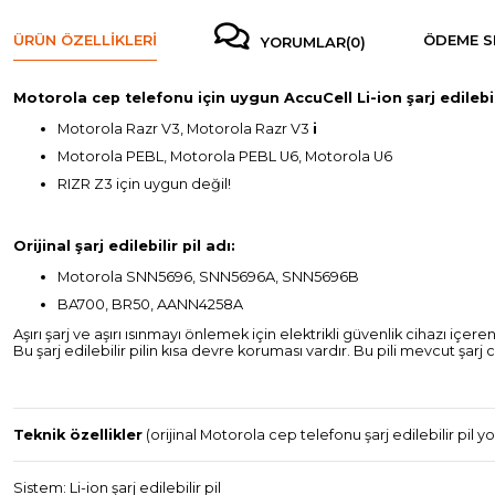
ÜRÜN ÖZELLIKLERI
ÖDEME S
YORUMLAR
(0)
Motorola cep telefonu için uygun AccuCell Li-ion şarj edilebili
Motorola Razr V3, Motorola Razr V3
i
Motorola PEBL, Motorola PEBL U6, Motorola U6
RIZR Z3 için uygun değil!
Orijinal şarj edilebilir pil adı:
Motorola SNN5696, SNN5696A, SNN5696B
BA700, BR50, AANN4258A
Aşırı şarj ve aşırı ısınmayı önlemek için elektrikli güvenlik cihazı içeren
Bu şarj edilebilir pilin kısa devre koruması vardır. Bu pili mevcut şar
Teknik özellikler
(orijinal Motorola cep telefonu şarj edilebilir pil yo
Sistem: Li-ion şarj edilebilir pil