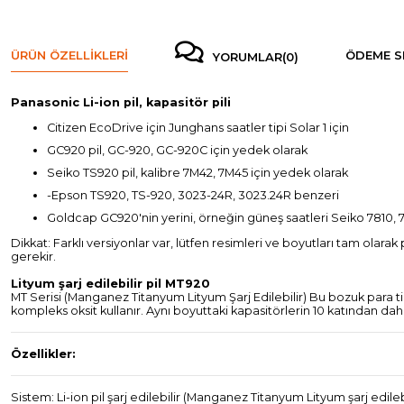
ÜRÜN ÖZELLIKLERI
ÖDEME S
YORUMLAR
(0)
Panasonic Li-ion pil, kapasitör pili
Citizen EcoDrive için Junghans saatler tipi Solar 1 için
GC920 pil, GC-920, GC-920C için yedek olarak
Seiko TS920 pil, kalibre 7M42, 7M45 için yedek olarak
-Epson TS920, TS-920, 3023-24R, 3023.24R benzeri
Goldcap GC920'nin yerini, örneğin güneş saatleri Seiko 7810, 7
Dikkat: Farklı versiyonlar var, lütfen resimleri ve boyutları tam olarak
gerekir.
Lityum şarj edilebilir pil MT920
MT Serisi (Manganez Titanyum Lityum Şarj Edilebilir) Bu bozuk para t
kompleks oksit kullanır. Aynı boyuttaki kapasitörlerin 10 katından daha
Özellikler:
Sistem: Li-ion pil şarj edilebilir (Manganez Titanyum Lityum şarj edilebil