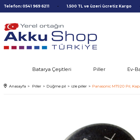
Telefon: 0541 969 6211
1.500 TL ve üzeri ücretiz Kargo
Batarya Çeşitleri
Piller
Ev-B
Anasayfa
Piller
Düğme pil
izle piller
Panasonic MT920 Pil, Kap