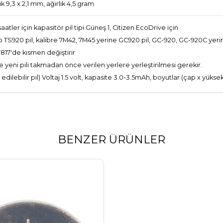
k 9,3 x 2,1 mm, ağırlık 4,5 gram
ler için kapasitör pil tipi Güneş 1, Citizen EcoDrive için
TS920 pil, kalibre 7M42, 7M45 yerine GC920 pil, GC-920, GC-920C yeri
817'de kısmen değiştirir
 yeni pili takmadan önce verilen yerlere yerleştirilmesi gerekir.
dilebilir pil) Voltaj 1.5 volt, kapasite 3.0-3.5mAh, boyutlar (çap x yüksekl
BENZER ÜRÜNLER