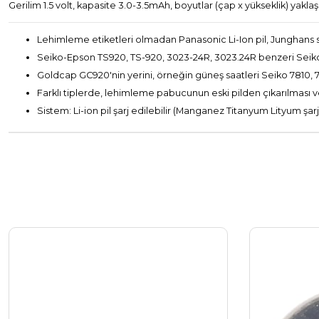
Gerilim 1.5 volt, kapasite 3.0-3.5mAh, boyutlar (çap x yükseklik) yaklaşı
Lehimleme etiketleri olmadan Panasonic Li-Ion pil, Junghans saat
Seiko-Epson TS920, TS-920, 3023-24R, 3023.24R benzeri Seiko 
Goldcap GC920'nin yerini, örneğin güneş saatleri Seiko 7810, 7
Farklı tiplerde, lehimleme pabucunun eski pilden çıkarılması ve
Sistem: Li-ion pil şarj edilebilir (Manganez Titanyum Lityum şarj e