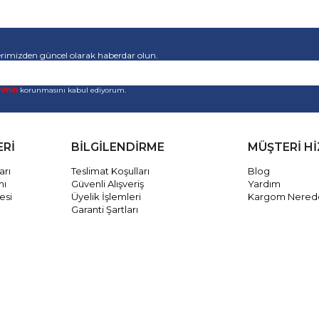
rimizden güncel olarak haberdar olun.
rimin
korunmasını kabul ediyorum.
ERİ
BİLGİLENDİRME
MÜŞTERİ H
arı
Teslimat Koşulları
Blog
mı
Güvenli Alışveriş
Yardım
esi
Üyelik İşlemleri
Kargom Nered
Garanti Şartları