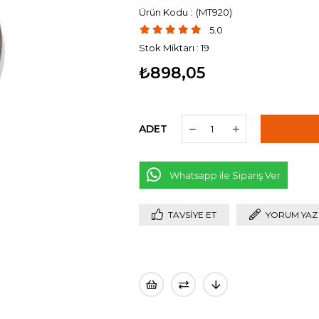
(MT920)
5.0
Stok Miktarı
:
19
₺898,05
ADET
Whatsapp ile Sipariş Ver
TAVSIYE ET
YORUM YAZ