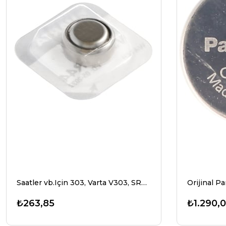
Saatler vb.Için 303, Varta V303, SR44, SR44SW düğme hücresi.
₺263,85
₺1.290,