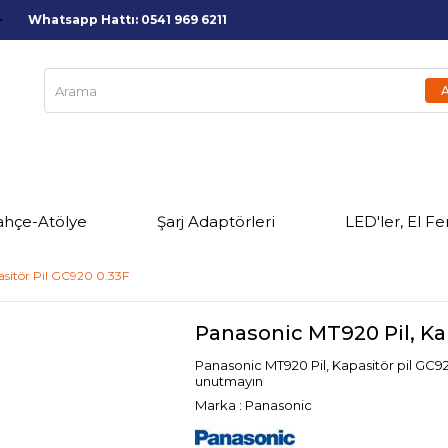
Whatsapp Hattı: 0541 969 6211
ahçe-Atölye
Şarj Adaptörleri
LED'ler, El Fe
asitör Pil GC920 0.33F
Panasonic MT920 Pil, Ka
Panasonic MT920 Pil, Kapasitör pil GC92
unutmayın
Marka
:
Panasonic