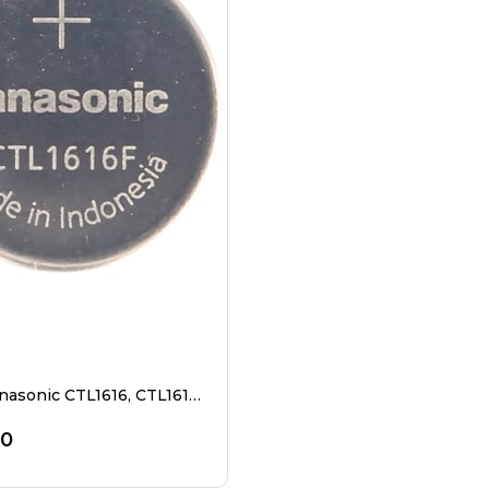
Orijinal Panasonic CTL1616, CTL1616F
00