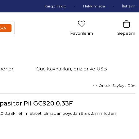
Kargo Takip
Hakkımızda
İletişim
Favorilerim
Sepetim
nerleri
Güç Kaynakları, prizler ve USB
< < Önceki Sayfaya Dön
pasitör Pil GC920 0.33F
0 0.33F, lehim etiketi olmadan boyutları 9.3 x 2.1mm lütfen