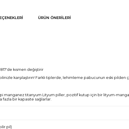
EÇENEKLERI
ÜRÜN ÖNERILERI
817'de kısmen değiştirir
 pilinizle karşılaştırın! Farklı tiplerde, lehimleme pabucunun eski pilden
ipi manganez titanyum Lityum piller, pozitif kutup için bir lityum-mang
 fazla bir kapasite sağlarlar.
ir pil)