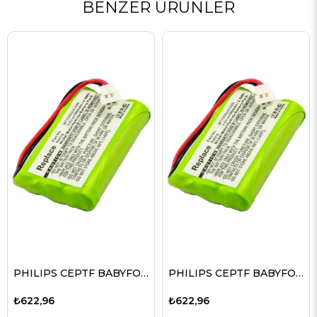
BENZER ÜRÜNLER
PHILIPS CEPTF BABYFON, babyfone CEPT F için uygun AccuCell pil
PHILIPS CEPTF BABYFON, babyfone CEPT F için uygun AccuCell pil
₺622,96
₺622,96