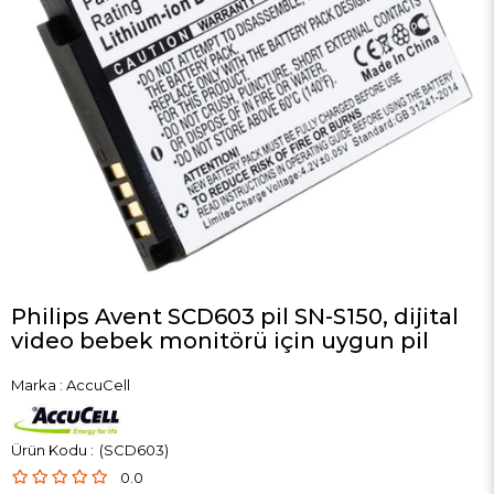
Philips Avent SCD603 pil SN-S150, dijital
video bebek monitörü için uygun pil
Marka
:
AccuCell
(SCD603)
0.0