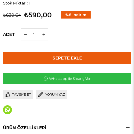
Stok Miktarı
:
1
₺590,00
₺639,64
%
8
İndirim
ADET
Whatsapp ile Sipariş Ver
TAVSIYE ET
YORUM YAZ
ÜRÜN ÖZELLIKLERI