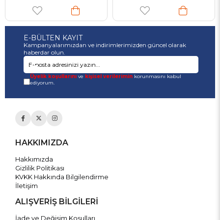
E-BÜLTEN KAYIT
Kampanyalarımızdan ve indirimlerimizden güncel olarak
haberdar olun.
Üyelik koşullarını
ve
kişisel verilerimin
korunmasını kabul
ediyorum.
HAKKIMIZDA
Hakkımızda
Gizlilik Politikası
KVKK Hakkında Bilgilendirme
İletişim
ALIŞVERİŞ BİLGİLERİ
İade ve Değişim Koşulları