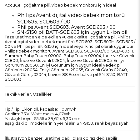
AccuCell çoğaltma pili, video bebek monitörü için ideal
Philips Avent dijital video bebek monitörü
SCD603, SCD603 / 00
Philips Avent SCD603, Avent SCD603 / 00
SN-S150 pil BATT-SCD603 için uygun Li-ion pil
Taze üretimden elde edilen yüksek kaliteli çoğaltma pil, Philips
Avent dijital video bebek monitörü SCD603, SCD603H, SCD603 /
00 ve Philips pili SN-S150 için ideal veya ikinci pil olarak uygundur.
Philips bebek monitörü Avent SCD603, SCD-603/00, SCD-603H,
Summer Baby Touch 02000, Baby Touch 02004, İnce ve Güvenli
02800, İnce ve Güvenli 02804, İnce ve Güvenli 02805, En İyi
Görünüm 28030, En İyi Görünüm için uygun ideal yedek pil
Görünüm 28034, En İyi Görünüm 28035, Güvenli Görüş 02040,
Güvenli Görüş 02044, Luvion 88 Essential ve pil SN-S150, BATT-
SCD603
Teknik veriler, Özellikler
Tip / Tip: Li-ion pil, kapasite: 1100mAh
Gerilim: 3.7V, Watt: maks. 4,07Wh
Yaklaşık boyut 55,56 x 39,62 x 5,30 mm
aşağıdaki pil modellerinin yerini alır: SN-S150, renk beyaz siyah
İllüstrasyon benzer, üretime bağlı olarak biraz değişebilir!