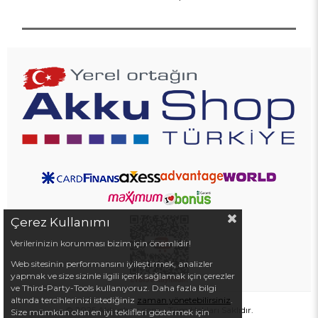
Çerez Kullanımı
Verilerinizin korunması bizim için önemlidir!
Web sitesinin performansını iyileştirmek, analizler
yapmak ve size sizinle ilgili içerik sağlamak için çerezler
ve Third-Party-Tools kullanıyoruz. Daha fazla bilgi
altında tercihlerinizi istediğiniz
zaman yönetebilirsiniz
.
© 2025 Akkushop.com - Tüm Hakları Saklıdır.
Size mümkün olan en iyi teklifleri göstermek için