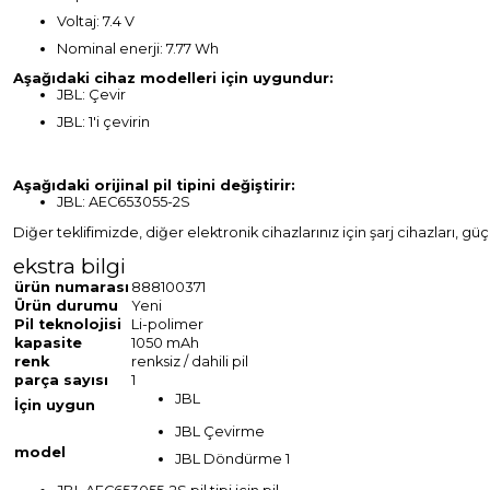
Voltaj: 7.4 V
Nominal enerji: 7.77 Wh
Aşağıdaki cihaz modelleri için uygundur:
JBL: Çevir
JBL: 1'i çevirin
Aşağıdaki orijinal pil tipini değiştirir:
JBL: AEC653055-2S
Diğer teklifimizde, diğer elektronik cihazlarınız için şarj cihazları, g
ekstra bilgi
ürün numarası
888100371
Ürün durumu
Yeni
Pil teknolojisi
Li-polimer
kapasite
1050 mAh
renk
renksiz / dahili pil
parça sayısı
1
JBL
İçin uygun
JBL Çevirme
model
JBL Döndürme 1