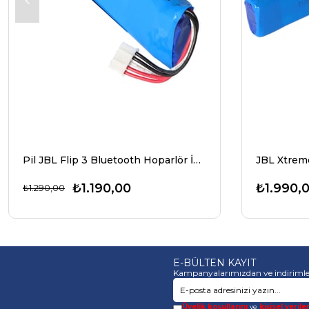
Pil JBL Flip 3 Bluetooth Hoparlör İçin Batarya GSP872693 3.7 Volt 3000mAh Li-Polimer Pil
₺1.190,00
₺1.990,
₺1.290,00
E-BÜLTEN KAYIT
Kampanyalarımızdan ve indirimle
Üyelik koşullarını
ve
kişisel verile