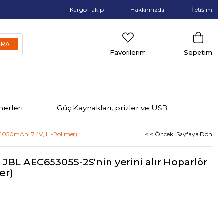
Kargo Takip
Hakkımızda
İletişim
Favorilerim
Sepetim
nerleri
Güç Kaynakları, prizler ve USB
 (1050mAh, 7.4V, Li-Polimer)
< < Önceki Sayfaya Dön
in JBL AEC653055-2S'nin yerini alır Hoparlör
er)