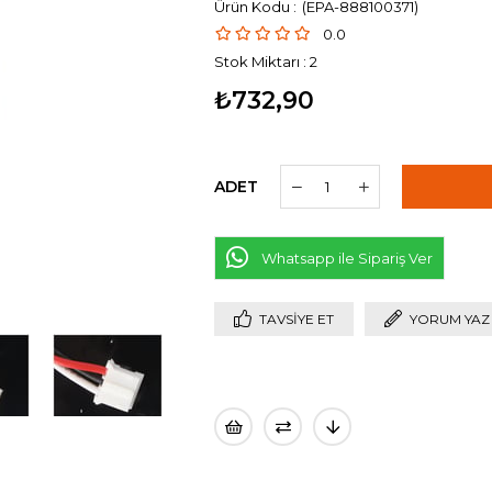
(EPA-888100371)
0.0
Stok Miktarı
:
2
₺732,90
ADET
Whatsapp ile Sipariş Ver
TAVSIYE ET
YORUM YAZ