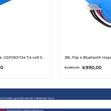
JBL Xtreme, GSP0931134 7,4 volt 5000mAh Li-Polimer pil için uygun pil
00
₺990,00
₺1.290,00
rimizden güncel olarak haberdar olun.
rimin
korunmasını kabul ediyorum.