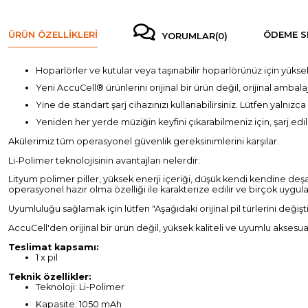
ÜRÜN ÖZELLIKLERI
ÖDEME S
YORUMLAR
(0)
Hoparlörler ve kutular veya taşınabilir hoparlörünüz için yüksek
Yeni AccuCell® ürünlerini orijinal bir ürün değil, orijinal ambala
Yine de standart şarj cihazınızı kullanabilirsiniz. Lütfen yalnızca
Yeniden her yerde müziğin keyfini çıkarabilmeniz için, şarj edile
Akülerimiz tüm operasyonel güvenlik gereksinimlerini karşılar.
Li-Polimer teknolojisinin avantajları nelerdir:
Lityum polimer piller, yüksek enerji içeriği, düşük kendi kendine deşa
operasyonel hazır olma özelliği ile karakterize edilir ve birçok uygulam
Uyumluluğu sağlamak için lütfen "Aşağıdaki orijinal pil türlerini değişt
AccuCell'den orijinal bir ürün değil, yüksek kaliteli ve uyumlu aksesua
Teslimat kapsamı:
1 x pil
Teknik özellikler:
Teknoloji: Li-Polimer
Kapasite: 1050 mAh