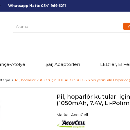
Whatsapp Hattı: 0541 969 6211
ahçe-Atölye
Şarj Adaptörleri
LED'ler, El Fe
atarya
Pil, hoparlör kutuları için JBL AEC653055-2S'nin yerini alır Hoparlör
Pil, hoparlör kutuları iç
(1050mAh, 7.4V, Li-Polim
Marka
:
AccuCell