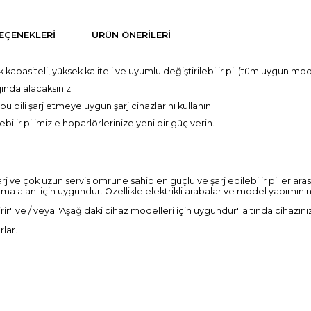
EÇENEKLERI
ÜRÜN ÖNERILERI
 kapasiteli, yüksek kaliteli ve uyumlu değiştirilebilir pil (tüm uygun mod
jında alacaksınız
 bu pili şarj etmeye uygun şarj cihazlarını kullanın.
bilir pilimizle hoparlörlerinize yeni bir güç verin.
rj ve çok uzun servis ömrüne sahip en güçlü ve şarj edilebilir piller ar
a alanı için uygundur. Özellikle elektrikli arabalar ve model yapımının ya
irir" ve / veya "Aşağıdaki cihaz modelleri için uygundur" altında cihazını
rlar.