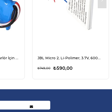
JBL Flip 4 Bluetooth Hoparlör İçin Pil Flip 4 ÖZEL BASKI GSP872693 01 Li-Polimer, 3,7 volt 3000mAh maks. 11,1Wh
JBL Micro 2, Li-Polimer, 3.7V, 600mAh, 2.2Wh pil
₺590,00
₺749,00