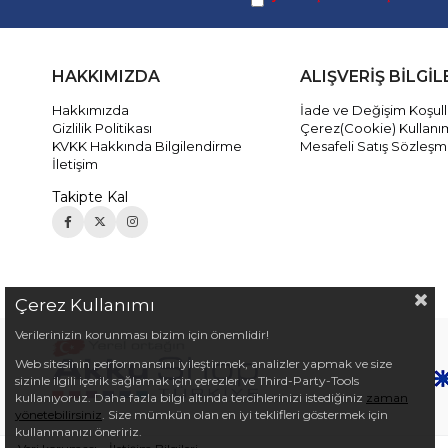
HAKKIMIZDA
ALIŞVERİŞ BİLGİL
Hakkımızda
İade ve Değişim Koşull
Gizlilik Politikası
Çerez(Cookie) Kullanı
KVKK Hakkında Bilgilendirme
Mesafeli Satış Sözleşm
İletişim
Takipte Kal
Çerez Kullanımı
Verilerinizin korunması bizim için önemlidir!
Web sitesinin performansını iyileştirmek, analizler yapmak ve size
sizinle ilgili içerik sağlamak için çerezler ve Third-Party-Tools
kullanıyoruz. Daha fazla bilgi altında tercihlerinizi istediğiniz
zaman
yönetebilirsiniz
. Size mümkün olan en iyi teklifleri göstermek için
kullanmanızı öneririz.