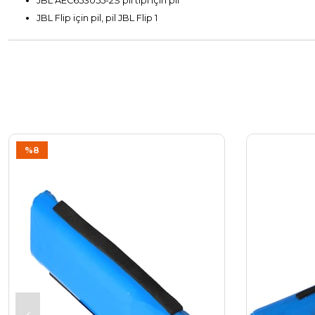
JBL AEC653055-2S pil tipi için pil
JBL Flip için pil, pil JBL Flip 1
%8