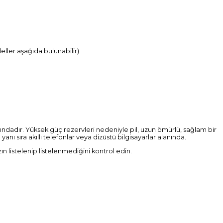
eller aşağıda bulunabilir)
asındadır. Yüksek güç rezervleri nedeniyle pil, uzun ömürlü, sağlam bir
nı sıra akıllı telefonlar veya dizüstü bilgisayarlar alanında.
zın listelenip listelenmediğini kontrol edin.