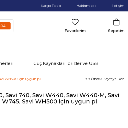
Kargo Takip
Hakkımızda
İletişim
Favorilerim
Sepetim
nerleri
Güç Kaynakları, prizler ve USB
avi WH500 için uygun pil
< < Önceki Sayfaya Dön
40, Savi 740, Savi W440, Savi W440-M, Savi
 W745, Savi WH500 için uygun pil