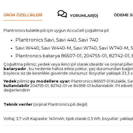
ÜRÜN ÖZELLIKLERI
ÖDEME S
YORUMLAR
(0)
Plantronics kulaklık pili için uygun AccuCell çoğaltma pil
Plantronics Savi, Savi 440, Savi 740
Savi W440, Savi W440-M, Savi W740, Savi W740-M, 
Plantronics batarya 86507-01, 204755-01, 82742-01,
Çoğaltma pilimiz, yedek veya ikinci pil olarak idealdir ve orijinal pille
bataryadır
, bu nedenle hafıza etkisi yoktur, şarj durumundan bağımsı
böylece siz de kesinlikle güvende olursunuz. Boyutlar yaklaşık 33,3 x
Yedek
pilimiz
şu modellere uyar:
Plantronics 86507-01 Kulaklık, S
kullanılabilir
204755-01, 82742-01 ve 84598-01 kullanılabilir. Pil elbett
değerlendirin
Teknik veriler
(orijinal Plantronics pili değil)
Voltaj: 3,7 volt Kapasite: 140mAh, tipik olarak 0,5 Wh, boyutlar: yaklaş