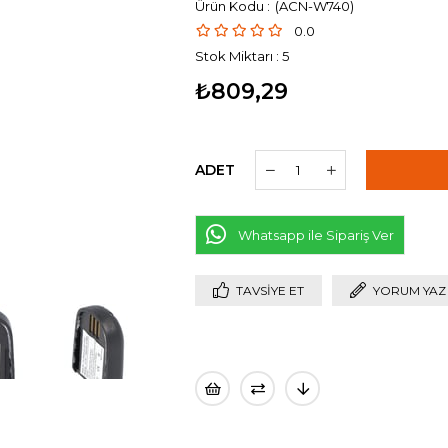
(ACN-W740)
0.0
Stok Miktarı
:
5
₺809,29
ADET
Whatsapp ile Sipariş Ver
TAVSIYE ET
YORUM YAZ