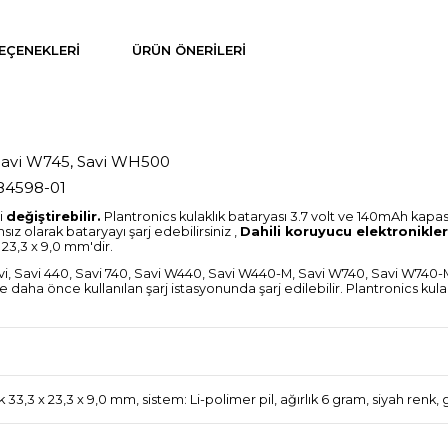
EÇENEKLERI
ÜRÜN ÖNERILERI
Savi W745, Savi WH500
 84598-01
ri
değiştirebilir.
Plantronics kulaklık bataryası 3.7 volt ve 140mAh kapasi
z olarak bataryayı şarj edebilirsiniz ,
Dahili koruyucu elektronikler
 23,3 x 9,0 mm'dir.
avi, Savi 440, Savi 740, Savi W440, Savi W440-M, Savi W740, Savi W74
e daha önce kullanılan şarj istasyonunda şarj edilebilir. Plantronics kulak
ık 33,3 x 23,3 x 9,0 mm, sistem: Li-polimer pil, ağırlık 6 gram, siyah renk