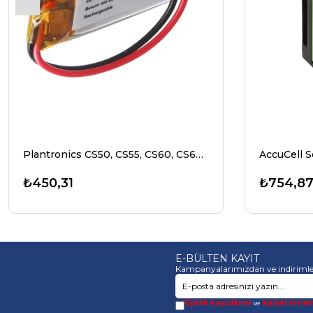
Plantronics CS50, CS55, CS60, CS65, CS351N için uygun pil
₺450,31
₺754,8
E-BÜLTEN KAYIT
Kampanyalarımızdan ve indirimle
Üyelik koşullarını
ve
kişisel verile