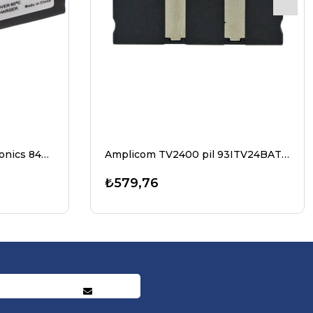
Plantronics CS540, Plantronics 84479-01 ve 86180-01, C054A için CS540A yedek pil
Amplicom TV2400 pil 93ITV24BAT, TV2500, Li-ion, 3.7V, 270mAh, 1.0Wh için uygun pil
₺579,76