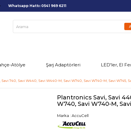
Whatsapp Hattı: 0541 969 6211
ahçe-Atölye
Şarj Adaptörleri
LED'ler, El Fe
40, Savi 740, Savi W440, Savi W440-M, Savi W740, Savi W740-M, Savi W745, S
Plantronics Savi, Savi 4
W740, Savi W740-M, Savi
Marka
:
AccuCell