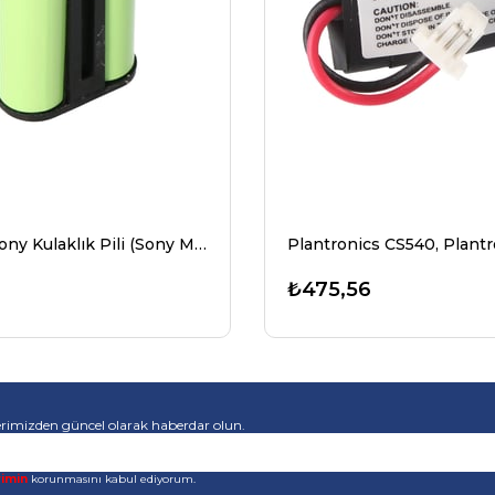
AccuCell Sony Kulaklık Pili (Sony MDR-RF4000 vs. Pil BP-HP550-11)
7
₺475,56
rimizden güncel olarak haberdar olun.
rimin
korunmasını kabul ediyorum.