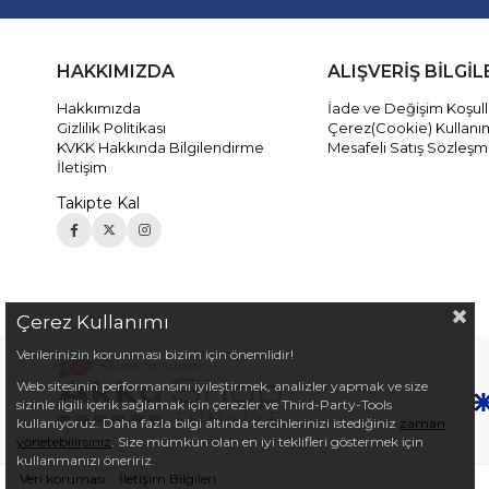
HAKKIMIZDA
ALIŞVERİŞ BİLGİL
Hakkımızda
İade ve Değişim Koşull
Gizlilik Politikası
Çerez(Cookie) Kullanı
KVKK Hakkında Bilgilendirme
Mesafeli Satış Sözleşm
İletişim
Takipte Kal
Çerez Kullanımı
Verilerinizin korunması bizim için önemlidir!
Web sitesinin performansını iyileştirmek, analizler yapmak ve size
sizinle ilgili içerik sağlamak için çerezler ve Third-Party-Tools
kullanıyoruz. Daha fazla bilgi altında tercihlerinizi istediğiniz
zaman
yönetebilirsiniz
. Size mümkün olan en iyi teklifleri göstermek için
kullanmanızı öneririz.
Veri koruması
İletişim Bilgileri