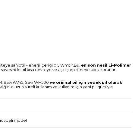
teye sahiptir - enerji içeriği 0.5 Wh'dir.Bu,
en son nesil Li-Polimer
sayesinde pil kısa devreye ve aşırı şarj etmeye karşı korunur,
0-M, Savi W745, Savi WH500
ve orijinal pil için yedek pil olarak
lığınızı uzun süreli kullanım ve kullanım için yeni pil gücüyle
, gövdeli model