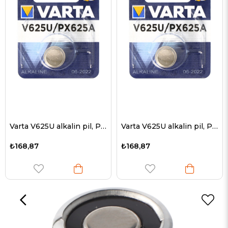
Varta V625U alkalin pil, PX625, LR9, düğme hücre EPX625, RM625
Varta V625U alkalin pil, PX625, LR9, düğme hücre EPX625, RM625
₺168,87
₺168,87