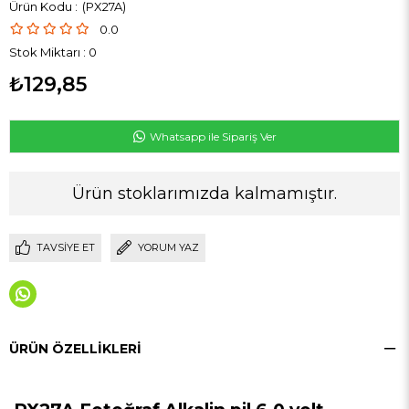
(PX27A)
0.0
Stok Miktarı
:
0
₺129,85
Whatsapp ile Sipariş Ver
Ürün stoklarımızda kalmamıştır.
TAVSIYE ET
YORUM YAZ
ÜRÜN ÖZELLIKLERI