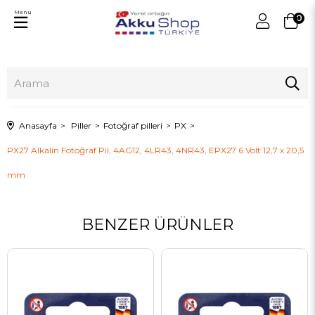
Menu
0
Anasayfa
Piller
Fotoğraf pilleri
PX
PX27 Alkalin Fotoğraf Pil, 4AG12, 4LR43, 4NR43, EPX27 6 Volt 12,7 x 20,5
mm
BENZER ÜRÜNLER