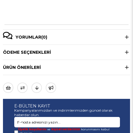
YORUMLAR
(0)
ÖDEME SEÇENEKLERI
ÜRÜN ÖNERILERI
E-BÜLTEN KAYIT
Kampanyalarımızdan ve indirimlerimizden güncel olarak
haberdar olun.
Üyelik koşullarını
ve
kişisel verilerimin
korunmasını kabul