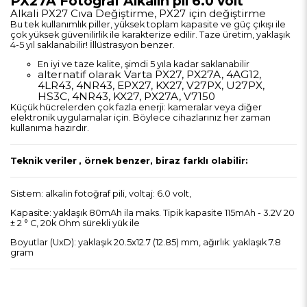
PX27A Fotoğraf Alkalin pil 6.0 volt
Alkali PX27 Cıva Değiştirme, PX27 için değiştirme
Bu tek kullanımlık piller, yüksek toplam kapasite ve güç çıkışı ile
çok yüksek güvenilirlik ile karakterize edilir. Taze üretim, yaklaşık
4-5 yıl saklanabilir! İllüstrasyon benzer.
En iyi ve taze kalite, şimdi 5 yıla kadar saklanabilir
alternatif olarak Varta PX27, PX27A, 4AG12,
4LR43, 4NR43, EPX27, KX27, V27PX, U27PX,
HS3C, 4NR43, KX27, PX27A, V7150
Küçük hücrelerden çok fazla enerji: kameralar veya diğer
elektronik uygulamalar için. Böylece cihazlarınız her zaman
kullanıma hazırdır.
Teknik veriler
, örnek benzer, biraz farklı olabilir:
Sistem: alkalin fotoğraf pili, voltaj: 6.0 volt,
Kapasite: yaklaşık 80mAh ila maks. Tipik kapasite 115mAh - 3.2V 20
± 2 ° C, 20k Ohm sürekli yük ile
Boyutlar (UxD): yaklaşık 20.5x12.7 (12.85) mm, ağırlık: yaklaşık 7.8
gram