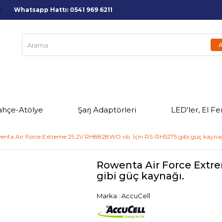
Whatsapp Hattı: 0541 969 6211
ahçe-Atölye
Şarj Adaptörleri
LED'ler, El Fe
enta Air Force Extreme 25.2V RH8828WO vb. İçin RS-RH5275 gibi güç kaynağ
Rowenta Air Force Extr
gibi güç kaynağı.
Marka
:
AccuCell