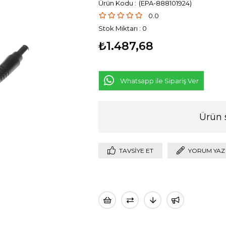
(EPA-888101924)
0.0
Stok Miktarı
:
0
₺1.487,68
Whatsapp ile Sipariş Ver
Ürün 
TAVSIYE ET
YORUM YAZ