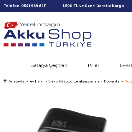
Telefon: 0541 969 6211
1.500 TL ve üzeri ücretiz Kargo
Batarya Çeşitleri
Piller
Ev-B
Anasayfa
ev halkı
Elektrikli süpürge aksesuarları
Rowenta
Row