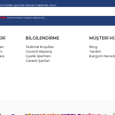
rimizden güncel olarak haberdar olun.
rimin
korunmasını kabul ediyorum.
ERİ
BİLGİLENDİRME
MÜŞTERİ H
arı
Teslimat Koşulları
Blog
mı
Güvenli Alışveriş
Yardım
esi
Üyelik İşlemleri
Kargom Nered
Garanti Şartları