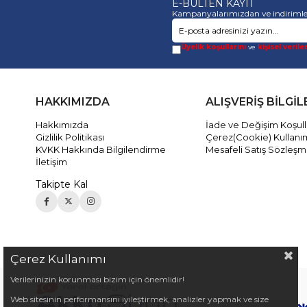
E-BÜLTEN KAYIT
Kampanyalarımızdan ve indirimle
Üyelik koşullarını
ve
kişisel verile
HAKKIMIZDA
ALIŞVERİŞ BİLGİL
Hakkımızda
İade ve Değişim Koşull
Gizlilik Politikası
Çerez(Cookie) Kullanı
KVKK Hakkında Bilgilendirme
Mesafeli Satış Sözleşm
İletişim
Takipte Kal
Çerez Kullanımı
Verilerinizin korunması bizim için önemlidir!
Web sitesinin performansını iyileştirmek, analizler yapmak ve size