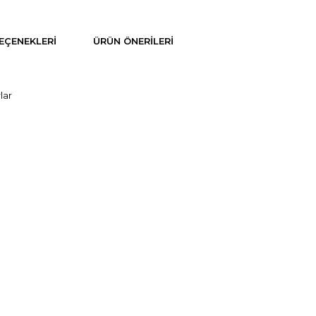
EÇENEKLERI
ÜRÜN ÖNERILERI
lar