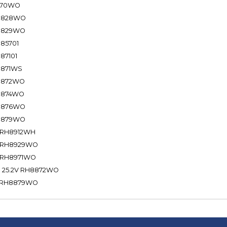
8870WO
H8828WO
H8829WO
885701
87101
H8871WS
H8872WO
H8874WO
H8876WO
H8879WO
2V RH8912WH
,2V RH8929WO
2V RH8971WO
ro 25.2V RH8872WO
2V RH8879WO