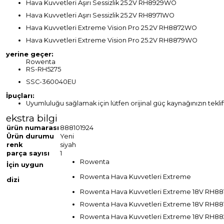
Hava Kuvvetleri Aşırı Sessizlik 25.2V RH8929WO
Hava Kuvvetleri Aşırı Sessizlik 25.2V RH8971WO
Hava Kuvvetleri Extreme Vision Pro 25.2V RH8872WO
Hava Kuvvetleri Extreme Vision Pro 25.2V RH8879WO
yerine geçer:
Rowenta
RS-RH5275
SSC-360040EU
İpuçları:
Uyumluluğu sağlamak için lütfen orijinal güç kaynağınızın teklif
ekstra bilgi
ürün numarası
888101924
Ürün durumu
Yeni
renk
siyah
parça sayısı
1
Rowenta
İçin uygun
Rowenta Hava Kuvvetleri Extreme
dizi
Rowenta Hava Kuvvetleri Extreme 18V RH8
Rowenta Hava Kuvvetleri Extreme 18V RH8
Rowenta Hava Kuvvetleri Extreme 18V RH