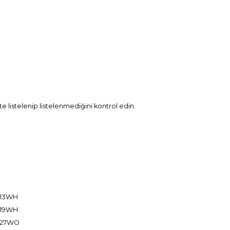
te listelenip listelenmediğini kontrol edin.
813WH
819WH
8827WO