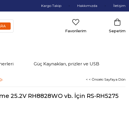
Kargo Takip
Hakkımızda
İletişim
Favorilerim
Sepetim
nerleri
Güç Kaynakları, prizler ve USB
ı.
< < Önceki Sayfaya Dön
eme 25.2V RH8828WO vb. İçin RS-RH5275