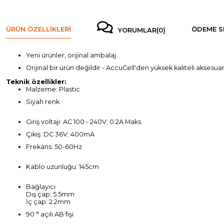
ÜRÜN ÖZELLIKLERI
ÖDEME S
YORUMLAR
(0)
Yeni ürünler, orijinal ambalaj
Orijinal bir ürün değildir - AccuCell'den yüksek kaliteli aksesuar
Teknik özellikler:
Malzeme: Plastic
Siyah renk
Giriş voltajı: AC 100 - 240V; 0.2A Maks.
Çıkış: DC 36V; 400mA
Frekans: 50-60Hz
Kablo uzunluğu: 145cm
Bağlayıcı
Dış çap: 5.5mm
İç çap: 2.2mm
90 ° açılı AB fişi