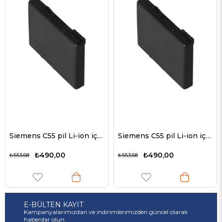
Siemens C55 pil Li-ion için uygun AccuCell pil
Siemens C55 pil Li-ion için uygun AccuCell pil
₺490,00
₺490,00
₺553,68
₺553,68
E-BÜLTEN KAYIT
Kampanyalarımızdan ve indirimlerimizden güncel olarak
haberdar olun.