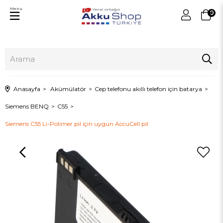
Menu
0
Anasayfa
Akümülatör
Cep telefonu akıllı telefon için batarya
Siemens BENQ
C55
Siemens C55 Li-Polimer pil için uygun AccuCell pil