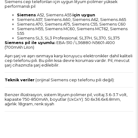
Siemens cep telefonları için uygun lityum polimer yüksek
performanslı pil
Siemens
A52, Siemens A55
için uygun
Siemens A57, Siemens A60, Siemens A62, Siemens A65
Siemens A70, Siemens A75, Siemens C55, Siemens C60
Siemens M55, Siemens MC60, Siemens MCT62, Siemens
S55
Siemens SL3, SL3 Professional, SL37H, SL370, SL375
Siemens pil ile uyumlu:
EBA-510 / L36880-N5601-A100
(700mAh LiIon)
Aşırı şarj ve aşırı ısınmaya karşı koruyucu elektronikler dahil kaliteli
cep telefonu pili. Bu pilin kısa devre koruması vardır. Pil, mevcut
şarj cihazınızla şarj edilebilir.
Teknik veriler
(orijinal Siemens cep telefonu pili değil):
Benzer illüstrasyon, sistem lityum polimer pil, voltaj 3.6-3.7 volt,
kapasite 750-850mAh, boyutlar (UxGxY): 50.6x36.6x6.8mm,
ağırlık: 18gram, renk siyah