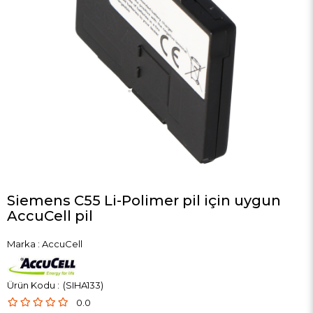
Siemens C55 Li-Polimer pil için uygun
AccuCell pil
Marka
:
AccuCell
(SIHA133)
0.0