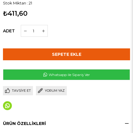
Stok Miktarı
:
21
₺411,60
ADET
Whatsapp ile Sipariş Ver
TAVSIYE ET
YORUM YAZ
ÜRÜN ÖZELLIKLERI