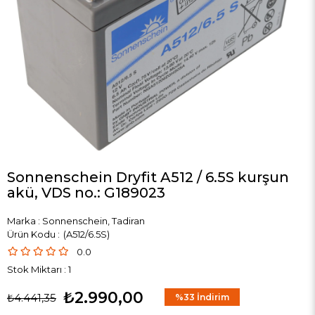
Sonnenschein Dryfit A512 / 6.5S kurşun
akü, VDS no.: G189023
Marka
:
Sonnenschein, Tadiran
(A512/6.5S)
0.0
Stok Miktarı
:
1
₺2.990,00
₺4.441,35
%
33
İndirim