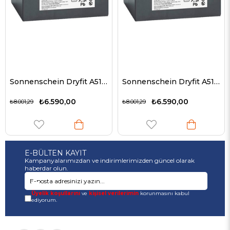
Sonnenschein Dryfit A512 / 10S kurşun akü, VDS no.: G189231
Sonnenschein Dryfit A512 / 10S kurşun akü, VDS no.: G189231
₺6.590,00
₺6.590,00
₺8.001,29
₺8.001,29
E-BÜLTEN KAYIT
Kampanyalarımızdan ve indirimlerimizden güncel olarak
haberdar olun.
Üyelik koşullarını
ve
kişisel verilerimin
korunmasını kabul
ediyorum.