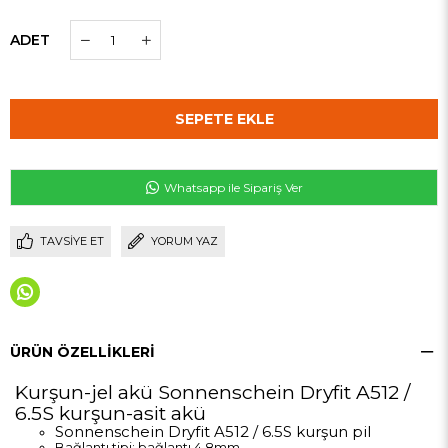
ADET
Whatsapp ile Sipariş Ver
TAVSIYE ET
YORUM YAZ
ÜRÜN ÖZELLIKLERI
Kurşun-jel akü Sonnenschein Dryfit A512 /
6.5S kurşun-asit akü
Sonnenschein Dryfit A512 / 6.5S kurşun pil
Bağlantı tipi: bağlantı 4.8mm