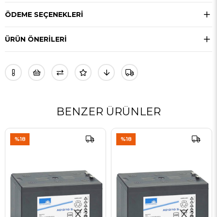
ÖDEME SEÇENEKLERI
ÜRÜN ÖNERILERI
BENZER ÜRÜNLER
%18
%18