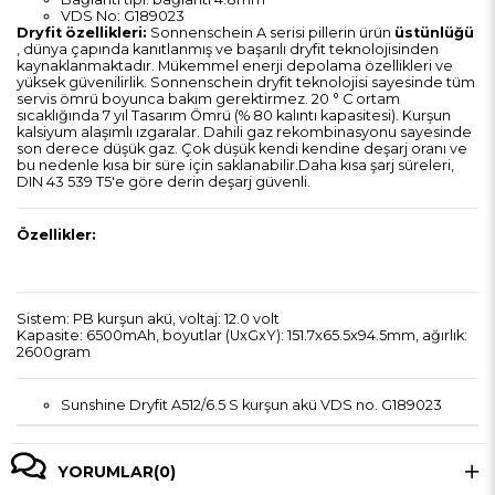
VDS No: G189023
Dryfit
özellikleri:
Sonnenschein A serisi pillerin ürün
üstünlüğü
, dünya çapında kanıtlanmış ve başarılı dryfit teknolojisinden
kaynaklanmaktadır. Mükemmel enerji depolama özellikleri ve
yüksek güvenilirlik. Sonnenschein dryfit teknolojisi sayesinde tüm
servis ömrü boyunca bakım gerektirmez. 20 ° C ortam
sıcaklığında 7 yıl Tasarım Ömrü (% 80 kalıntı kapasitesi). Kurşun
kalsiyum alaşımlı ızgaralar. Dahili gaz rekombinasyonu sayesinde
son derece düşük gaz. Çok düşük kendi kendine deşarj oranı ve
bu nedenle kısa bir süre için saklanabilir.Daha kısa şarj süreleri,
DIN 43 539 T5'e göre derin deşarj güvenli.
Özellikler:
Sistem: PB kurşun akü, voltaj: 12.0 volt
Kapasite: 6500mAh, boyutlar (UxGxY): 151.7x65.5x94.5mm, ağırlık:
2600gram
Sunshine Dryfit A512/6.5 S kurşun akü VDS no. G189023
YORUMLAR
(0)