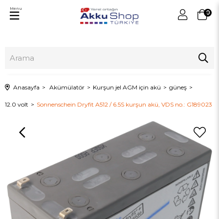
Menu
0
Anasayfa
Akümülatör
Kurşun jel AGM için akü
güneş
12.0 volt
Sonnenschein Dryfit A512 / 6.5S kurşun akü, VDS no.: G189023