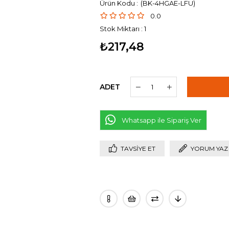
(BK-4HGAE-LFU)
0.0
Stok Miktarı
:
1
₺217,48
ADET
Whatsapp ile Sipariş Ver
TAVSIYE ET
YORUM YAZ