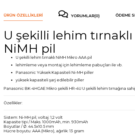
ÜRÜN ÖZELLIKLERI
ÖDEME S
YORUMLAR
(0)
U şekilli lehim tırn
NiMH pil
U şekilli lehim tırnaklı NiMH Mikro AAA pil
lehimleme veya montaj için lehimleme pabuçları ile vb.
Panasonic Yüksek Kapasiteli Ni-MH piller
yüksek kapasiteli şarj edilebilir piller
Panasonic BK-4HGAE Mikro şekilli HR-4U U şekilli lehim tırnağına s
Özellikler:
Sistem: Ni-MH pil, voltaj: 1,2 volt
Kapasite tipi / Maks. 1000mAh, min. 930mAh
Boyutlar / Ø: 44.5x10.5 mm
Hücre boyutu: AAA (Mikro), ağırlık: 13 gram