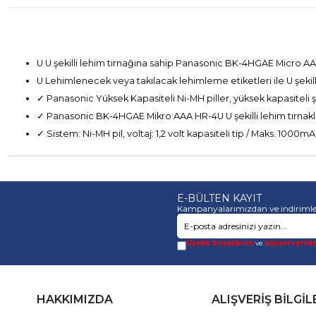
U U şekilli lehim tırnağına sahip Panasonic BK-4HGAE Micro A
U Lehimlenecek veya takılacak lehimleme etiketleri ile U şekill
✓ Panasonic Yüksek Kapasiteli Ni-MH piller, yüksek kapasiteli şar
✓ Panasonic BK-4HGAE Mikro AAA HR-4U U şekilli lehim tırnaklı
✓ Sistem: Ni-MH pil, voltaj: 1,2 volt kapasiteli tip / Maks. 100
E-BÜLTEN KAYIT
Kampanyalarımızdan ve indirimle
Üyelik koşullarını
ve
kişisel verile
HAKKIMIZDA
ALIŞVERİŞ BİLGİL