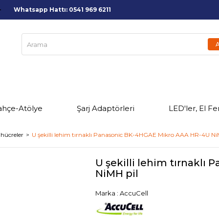
Whatsapp Hattı: 0541 969 6211
ahçe-Atölye
Şarj Adaptörleri
LED'ler, El Fe
k hücreler
U şekilli lehim tırnaklı Panasonic BK-4HGAE Mikro AAA HR-4U Ni
U şekilli lehim tırnakl
NiMH pil
Marka
:
AccuCell