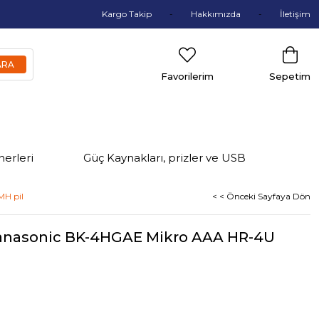
Kargo Takip
Hakkımızda
İletişim
Favorilerim
Sepetim
nerleri
Güç Kaynakları, prizler ve USB
MH pil
< < Önceki Sayfaya Dön
ı Panasonic BK-4HGAE Mikro AAA HR-4U