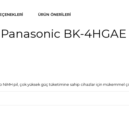
EÇENEKLERI
ÜRÜN ÖNERILERI
aklı Panasonic BK-4HGA
ahip NiMH pil, çok yüksek güç tüketimine sahip cihazlar için mükemme