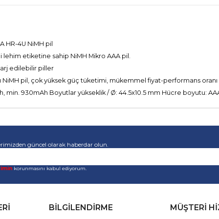
AA HR-4U NiMH pil
i lehim etiketine sahip NiMH Mikro AAA pil.
j edilebilir piller
 NiMH pil, çok yüksek güç tüketimi, mükemmel fiyat-performans oranı o
0mAh, min. 930mAh Boyutlar yükseklik / Ø: 44.5x10.5 mm Hücre boyutu: AAA 
rimizden güncel olarak haberdar olun.
rimin
korunmasını kabul ediyorum.
ERİ
BİLGİLENDİRME
MÜŞTERİ H