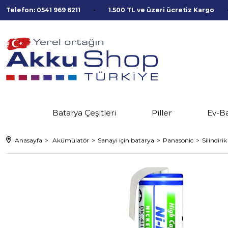
Telefon: 0541 969 6211
1.500 TL ve üzeri ücretiz Kargo
Batarya Çeşitleri
Piller
Ev-B
Anasayfa
Akümülatör
Sanayi için batarya
Panasonic
Silindiri