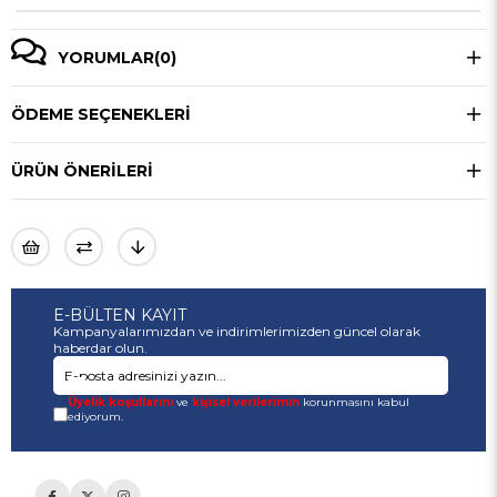
YORUMLAR
(0)
ÖDEME SEÇENEKLERI
ÜRÜN ÖNERILERI
E-BÜLTEN KAYIT
Kampanyalarımızdan ve indirimlerimizden güncel olarak
haberdar olun.
Üyelik koşullarını
ve
kişisel verilerimin
korunmasını kabul
ediyorum.