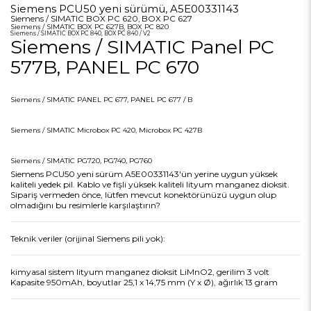
Siemens PCU50 yeni sürümü, A5E00331143
Siemens / SIMATIC BOX PC 620, BOX PC 627
Siemens / SIMATIC BOX PC 627B, BOX PC 820
Siemens / SIMATIC BOX PC 840, BOX PC 840 / V2
Siemens / SIMATIC Panel PC
577B, PANEL PC 670
Siemens / SIMATIC PANEL PC 677, PANEL PC 677 / B
Siemens / SIMATIC Microbox PC 420, Microbox PC 427B
Siemens / SIMATIC PG720, PG740, PG760
Siemens PCU50 yeni sürüm A5E00331143'ün yerine uygun yüksek
kaliteli yedek pil. Kablo ve fişli yüksek kaliteli lityum manganez dioksit.
Sipariş vermeden önce, lütfen mevcut konektörünüzü uygun olup
olmadığını bu resimlerle karşılaştırın?
Teknik veriler (orijinal Siemens pili yok):
kimyasal sistem lityum manganez dioksit LiMnO2, gerilim 3 volt
Kapasite 950mAh, boyutlar 25,1 x 14,75 mm (Y x Ø), ağırlık 13 gram