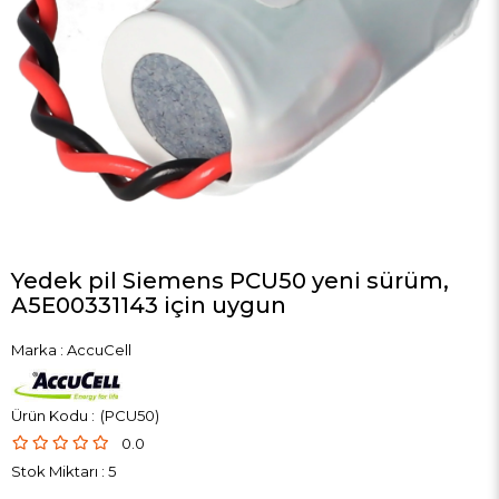
Yedek pil Siemens PCU50 yeni sürüm,
A5E00331143 için uygun
Marka
:
AccuCell
(PCU50)
0.0
Stok Miktarı
:
5