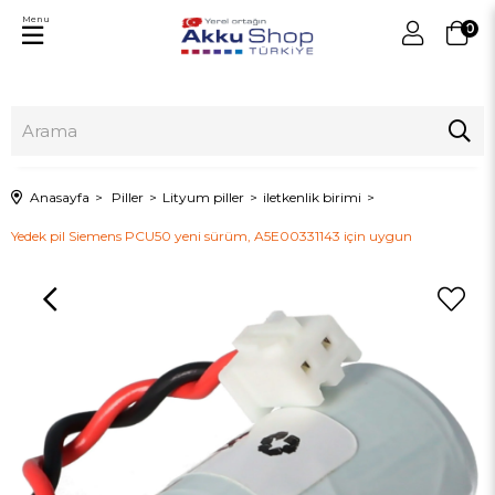
Menu
0
Anasayfa
Piller
Lityum piller
iletkenlik birimi
Yedek pil Siemens PCU50 yeni sürüm, A5E00331143 için uygun