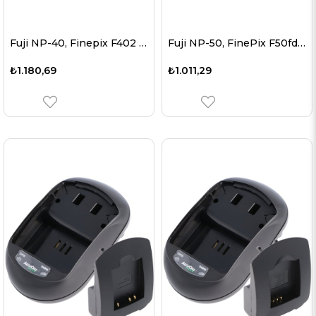
Fuji NP-40, Finepix F402 için uygun AccuCell hızlı şarj cihazı
Fuji NP-50, FinePix F50fd için uygun AccuCell şarj cihazı
₺1.180,69
₺1.011,29