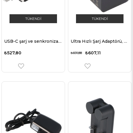
TÜKENDI
TÜKENDI
USB-C şarj ve senkronizasyon kablosu USB 3.1 C USB-C bağlantılı tüm cihazlar için 2. Nesil, 1 metre siyah, 3A
Ultra Hızlı Şarj Adaptörü, USB güç kaynağı QC3.0 5V 3A, 9V 2A ve 12V 1.5A DBS15Q Hızlı Şarj 18W
₺527,80
₺607,11
₺691,88