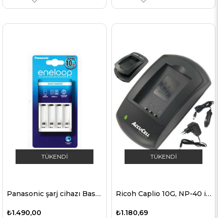
TÜKENDI
TÜKENDI
Panasonic şarj cihazı Basic Şarj Cihazı BQ-CC51E AA, AAA 2 veya 4 hücreleri şarj eder
Ricoh Caplio 10G, NP-40 için uygun AccuCell hızlı şarj cihazı
₺1.490,00
₺1.180,69