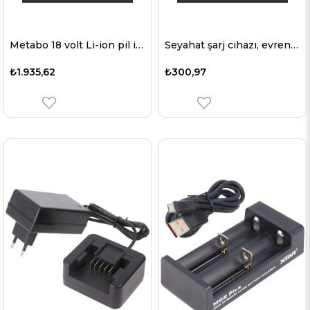
Metabo 18 volt Li-ion pil için uygun hızlı şarj cihazı 6.25457.00, 6.25459, 6.25468, 6.25469.00, 6.25499.00, 6.25527
Seyahat şarj cihazı, evrensel SPC10 USB 44, çıkış 4 x USB bağlantı noktası, DC 5V, 2A
₺1.935,62
₺300,97