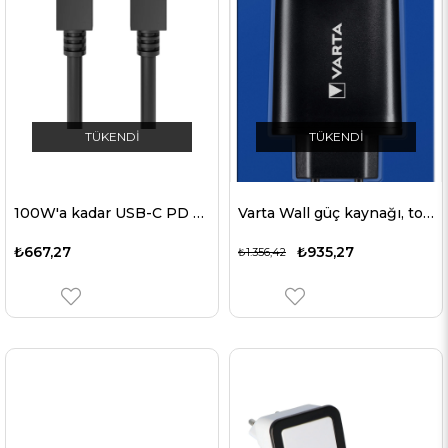
TÜKENDI
TÜKENDI
100W'a kadar USB-C PD şarj ve senkronizasyon kablosu, siyah
Varta Wall güç kaynağı, toplam 5.4A çıkış voltajı 27W'a kadar kompakt ve güçlü şarj cihazı
₺667,27
₺935,27
₺1.356,42