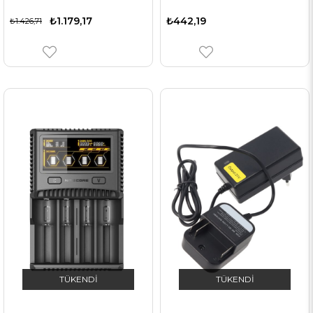
₺1.179,17
₺442,19
₺1.426,71
TÜKENDI
TÜKENDI