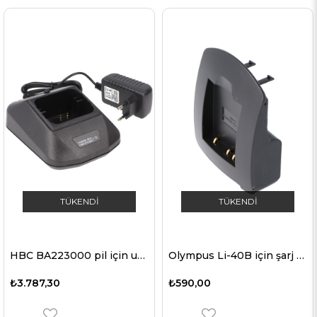
TÜKENDI
TÜKENDI
HBC BA223000 pil için uygun hızlı şarj cihazı
Olympus Li-40B için şarj ünitesi
₺3.787,30
₺590,00