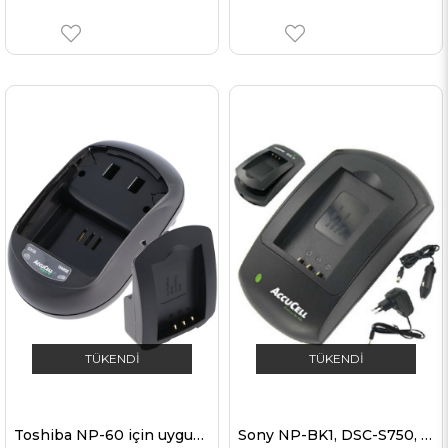
TÜKENDI
TÜKENDI
Toshiba NP-60 için uygun hızlı şarj cihazı
Sony NP-BK1, DSC-S750, DSC-S780 için uygun AccuCell şarj cihazı