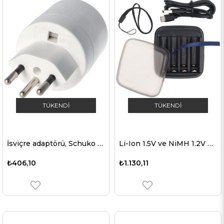
TÜKENDI
TÜKENDI
İsviçre adaptörü, Schuko kaplinden İsviçre fişine toprak iletkenli 230 volt ve 10A
Li-Ion 1.5V ve NiMH 1.2V piller için Xtar BC4 şarj cihazı AA AAA
₺406,10
₺1.130,11