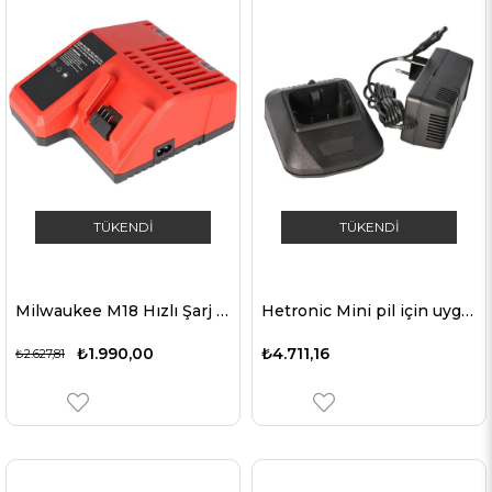
TÜKENDI
TÜKENDI
Milwaukee M18 Hızlı Şarj Cihazı – 14.4 V ila 18.0 V Li‑Ion
Hetronic Mini pil için uygun hızlı şarj cihazı 68300900, 68300940 68300990, 68300600, FBH300, 114015-E
₺1.990,00
₺4.711,16
₺2.627,81