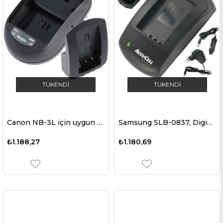
TÜKENDI
TÜKENDI
Canon NB-3L için uygun AccuCell hızlı şarj cihazı
Samsung SLB-0837, Digimax i6, L5 için uygun AccuCell şarj cihazı
₺1.188,27
₺1.180,69