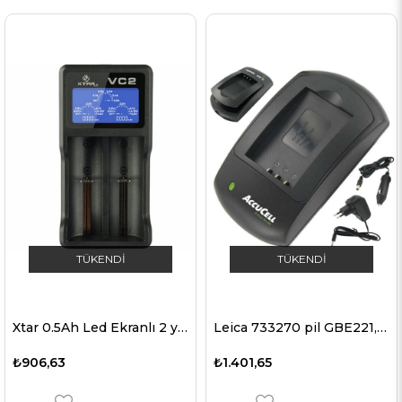
TÜKENDI
TÜKENDI
Xtar 0.5Ah Led Ekranlı 2 yuvalı USB Pil Şarj Cihazı
Leica 733270 pil GBE221, GEB221 için uygun hızlı şarj cihazı
₺906,63
₺1.401,65