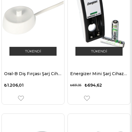
TÜKENDI
TÜKENDI
Oral-B Diş Fırçası Şarj Cihazı Professional Care 500, Professional Care 2500, PD12, D20, GeniusX, Genius 8000 İçin Uygun
Energizer Mini Şarj Cihazı, 2 AA NiMH şarj edilebilir pil, 2000mAh fişli şarj cihazı dahil
₺1.206,01
₺694,62
₺831,35