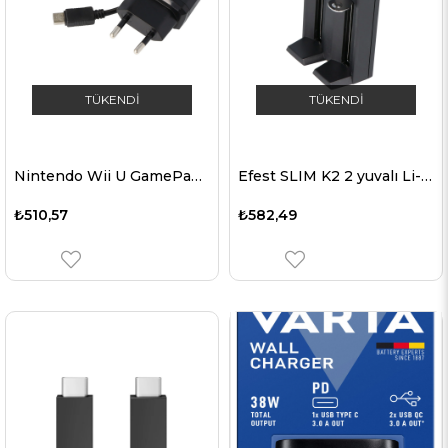
TÜKENDI
TÜKENDI
Nintendo Wii U GamePad kontrol cihazı için uygun şarj cihazı
Efest SLIM K2 2 yuvalı Li-ion pil şarj cihazı
₺510,57
₺582,49