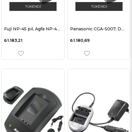
TÜKENDI
TÜKENDI
Fuji NP-45 pil, Agfa NP-45 için uygun AccuCell hızlı şarj cihazı
Panasonic CGA-S007, DMW-BCD10 için uygun hızlı şarj cihazı
₺1.183,21
₺1.180,69