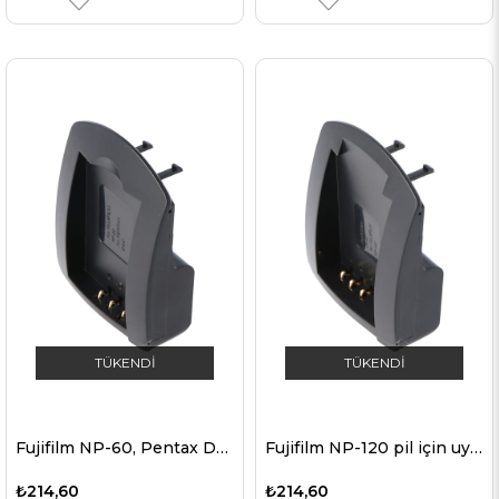
TÜKENDI
TÜKENDI
Fujifilm NP-60, Pentax D-L12, Olympus Li-20B için şarj cihazı
Fujifilm NP-120 pil için uygun AccuCell şarj istasyonu
₺214,60
₺214,60