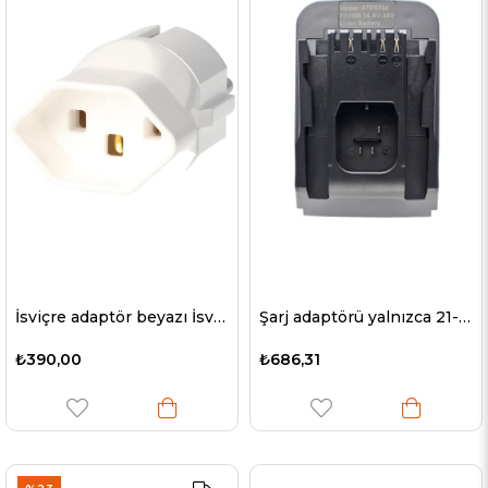
İsviçre adaptör beyazı İsviçre fişinden Schuko kuplajına toprak iletkenli 230 volt ve 10A
Şarj adaptörü yalnızca 21-36V üniversal şarj cihazı ana ünitemiz ile birlikte Hilti B22 / 2.6 için uygundur
₺390,00
₺686,31