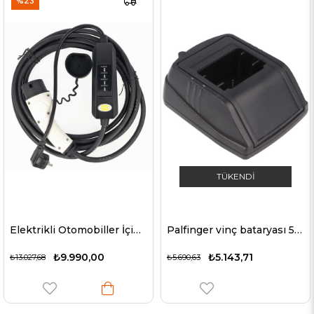
%23
TÜKENDI
Elektrikli Otomobiller İçin Taşınabilir Şarj Kablosu- Ev Tipi Araç Şarj Kablosu 230V 13A 3.0 kW
Palfinger vinç bataryası 590, 960 için şarj cihazı, elektrik fişi dahil deşarj fonksiyonlu
₺9.990,00
₺5.143,71
₺13.027,68
₺5.690,63