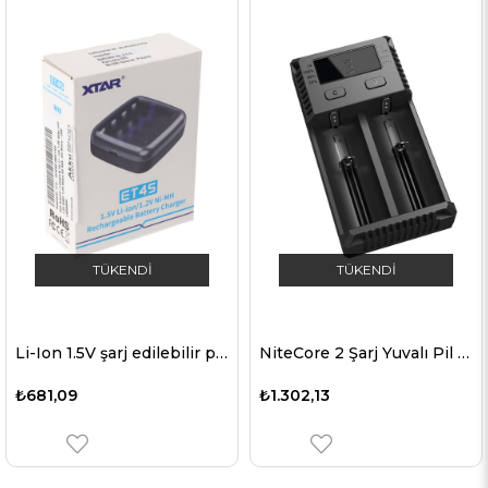
TÜKENDI
TÜKENDI
Li-Ion 1.5V şarj edilebilir pil ve 1.5V NiMH 1.2V şarj edilebilir pil için BC4 hızlı şarj cihazı AA AAA, mikro USB şarj kablosu ile
NiteCore 2 Şarj Yuvalı Pil Şarj Cihazı ( Intellicharge i2 YENİ NC-i2)
₺681,09
₺1.302,13