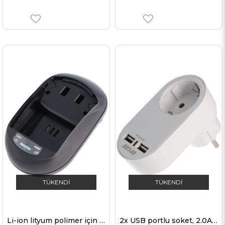
TÜKENDI
TÜKENDI
Li-ion lityum polimer için AccuCell ALPHA300 hızlı şarj cihazı
2x USB portlu soket, 2.0A koruyucu kontak soketi 16A