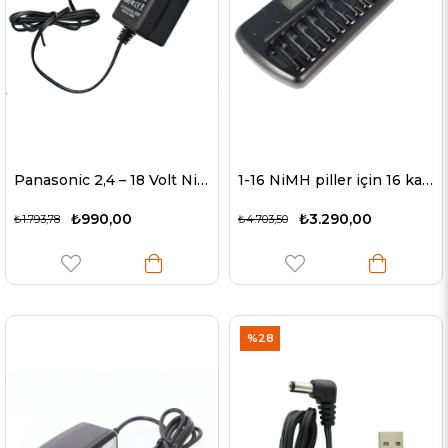
Panasonic 2,4 – 18 Volt NiMH Aküsü İçin Uyumlu Şarj Cihazı
1-16 NiMH piller için 16 kat hızlı şarj cihazı AA, AAA
₺990,00
₺3.290,00
₺1.793,78
₺4.703,50
%28