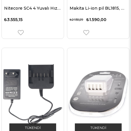
Nitecore SC4 4 Yuvalı Hızlı Pil Şarj Cihazı
Makita Li-ion pil BL1815, BL1830, BL1835, BL1840, BL1850 için uygun şarj cihazı
₺3.555,15
₺1.590,00
₺2.130,29
TÜKENDI
TÜKENDI