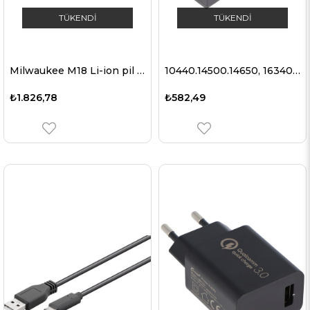
TÜKENDI
TÜKENDI
Milwaukee M18 Li-ion pil 18 volt için uygun hızlı şarj cihazı
10440.14500.14650, 16340, 17335, 17500, 17670.18350.18490, 18500, 18650, 18700, 20700, 21700 için uygun maksimum 1A şarj akımına sahip Xtar MC2 Plus 2 bağlantı noktalı şarj cihazı
₺1.826,78
₺582,49