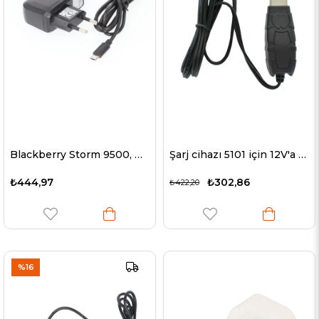
Blackberry Storm 9500, Nokia N85 için şarj cihazı (orijinal değil)
Şarj cihazı 5101 için 12V'a voltaj dönüştürücü 5V USB
₺444,97
₺302,86
₺422,20
%16