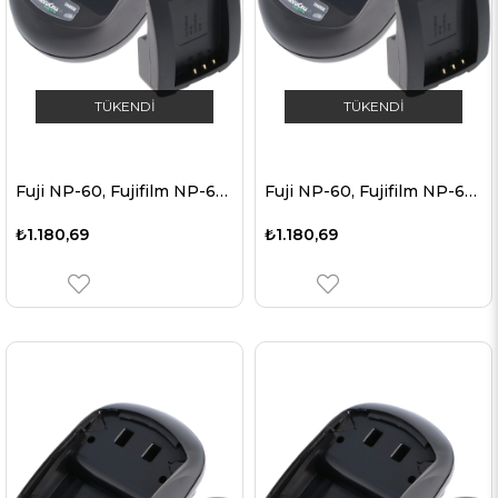
TÜKENDI
TÜKENDI
Fuji NP-60, Fujifilm NP-60 için uygun AccuCell şarj cihazı
Fuji NP-60, Fujifilm NP-60 için uygun hızlı şarj cihazı
₺1.180,69
₺1.180,69