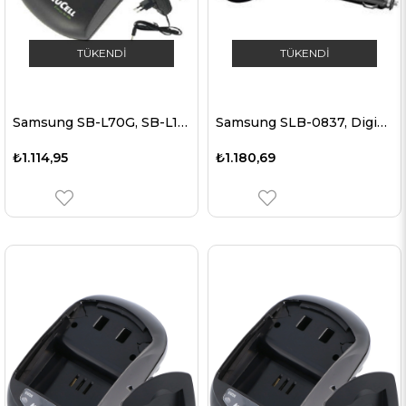
TÜKENDI
TÜKENDI
Samsung SB-L70G, SB-L110G, SC-D5 için uygun AccuCell şarj cihazı
Samsung SLB-0837, Digimax L50 için uygun hızlı şarj cihazı
₺1.114,95
₺1.180,69