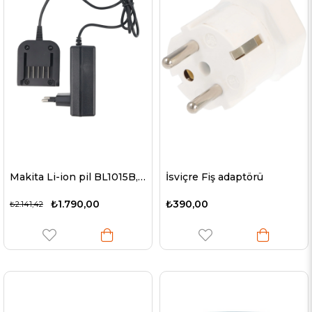
Makita Li-ion pil BL1015B, BL1020B, BL1040B, BL1041B Makita, BL1021B, BL1041B için uygun şarj cihazı
İsviçre Fiş adaptörü
₺1.790,00
₺390,00
₺2.141,42