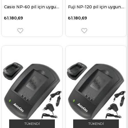
Casio NP-60 pil için uygun AccuCell hızlı şarj cihazı
Fuji NP-120 pil için uygun hızlı şarj cihazı
₺1.180,69
₺1.180,69
TÜKENDI
TÜKENDI