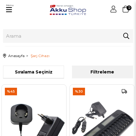
Menu
0
Anasayfa
Şarj Cihazı
Sıralama
Filtreleme
%45
%30