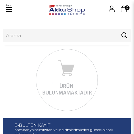
Menu
0
E-BÜLTEN KAYIT
Kampanyalarımızdan ve indirimlerimizden güncel olarak