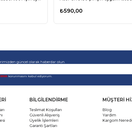
₺590,00
rimizden güncel olarak haberdar olun.
rimin
korunmasını kabul ediyorum.
ERİ
BİLGİLENDİRME
MÜŞTERİ H
arı
Teslimat Koşulları
Blog
mı
Güvenli Alışveriş
Yardım
esi
Üyelik İşlemleri
Kargom Nered
Garanti Şartları