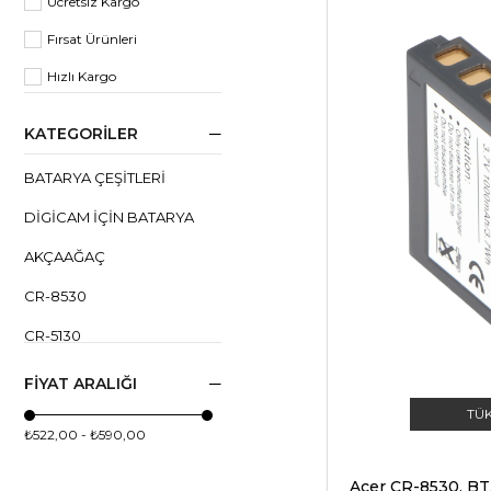
Ücretsiz Kargo
Fırsat Ürünleri
Hızlı Kargo
KATEGORILER
BATARYA ÇEŞITLERI
DIGICAM IÇIN BATARYA
AKÇAAĞAÇ
CR-8530
CR-5130
CR-6530
FIYAT ARALIĞI
CS-5531
TÜ
₺522,00 - ₺590,00
CS-6531-N-