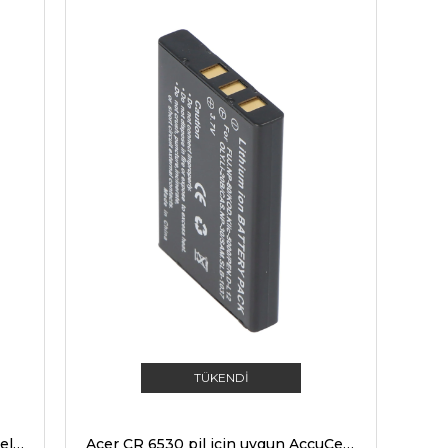
TÜKENDI
Acer CR 5130 pil için uygun AccuCell pil
Acer CR 6530 pil için uygun AccuCell pil