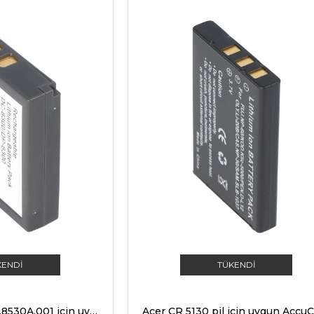
KENDI
TÜKENDI
Acer CR-8530, BT.8530A.001 için uygun AccuCell pil