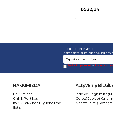
BULLARD
₺522,84
PROFESYONEL OL
GARMIN
TEVION
ÜLKENIN IÇ KISMI
TCL
E-BÜLTEN KAYIT
Kampanyalarımızdan ve indirimle
YASHICA
MEDION
Üyelik koşullarını
ve
kişisel verile
MAGINON
REVÜ
HAKKIMIZDA
ALIŞVERİŞ BİLGİL
MINOX
Hakkımızda
İade ve Değişim Koşull
Gizlilik Politikası
Çerez(Cookie) Kullanı
MEGAPIX
KVKK Hakkında Bilgilendirme
Mesafeli Satış Sözleşm
İletişim
EPSON