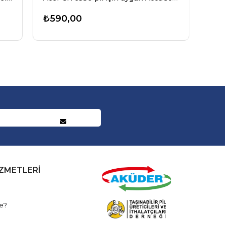
₺590,00
İZMETLERİ
e?