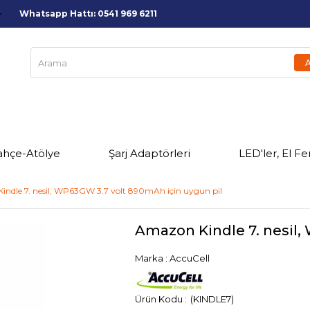
Whatsapp Hattı: 0541 969 6211
ahçe-Atölye
Şarj Adaptörleri
LED'ler, El Fe
ndle 7. nesil, WP63GW 3.7 volt 890mAh için uygun pil
Amazon Kindle 7. nesil,
Marka
:
AccuCell
(KINDLE7)