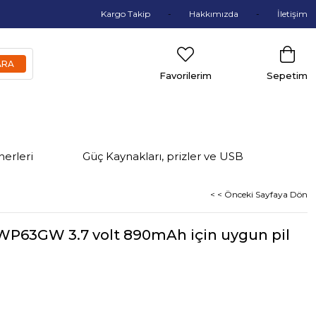
Kargo Takip
Hakkımızda
İletişim
Favorilerim
Sepetim
nerleri
Güç Kaynakları, prizler ve USB
< < Önceki Sayfaya Dön
 WP63GW 3.7 volt 890mAh için uygun pil