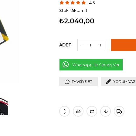
4.5
Stok Miktarı
:
1
₺2.040,00
ADET
Whatsapp ile Sipariş Ver
TAVSIYE ET
YORUM YAZ