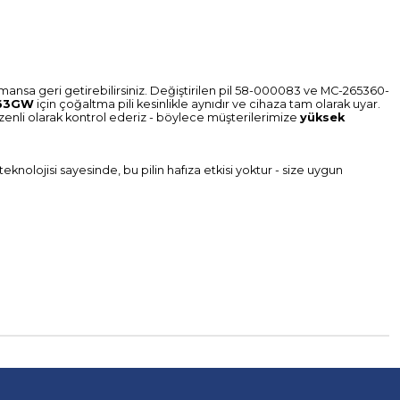
ansa geri getirebilirsiniz. Değiştirilen pil 58-000083 ve MC-265360-
63GW
için çoğaltma pili kesinlikle aynıdır ve cihaza tam olarak uyar.
üzenli olarak kontrol ederiz - böylece müşterilerimize
yüksek
teknolojisi sayesinde, bu pilin hafıza etkisi yoktur - size uygun