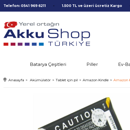
Telefon: 0541 969 6211
1.500 TL ve üzeri ücretiz Kargo
Batarya Çeşitleri
Piller
Ev-B
Anasayfa
Akümülatör
Tablet için pil
Amazon Kindle
Amazon Ki