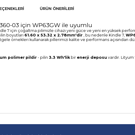
EÇENEKLERI
ÜRÜN ÖNERILERI
65360-03 için WP63GW ile uyumlu
e 7 için çoğaltma pilimizle cihazı yeni güce ve yeni en yüksek perform
ilin boyutları
61.60 x 53.32 x 2.78mm'dir
, bu nedenle Kindle 7,
WP
tgele örnekleri kullanarak pillerimizi kalite ve performans açısından d
yum polimer
pildir
- pilin
3.3 Wh'lik
bir
enerji deposu
vardır. Lityum 