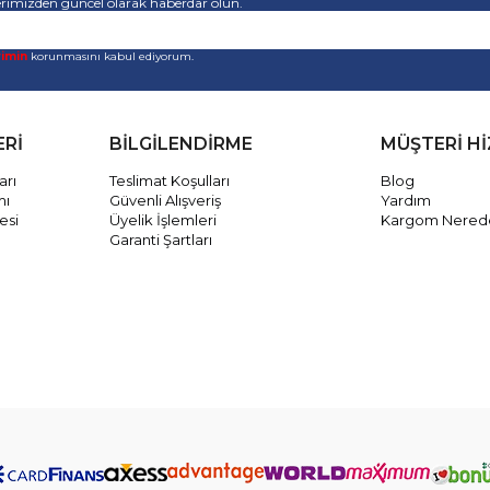
rimizden güncel olarak haberdar olun.
rimin
korunmasını kabul ediyorum.
ERİ
BİLGİLENDİRME
MÜŞTERİ H
arı
Teslimat Koşulları
Blog
mı
Güvenli Alışveriş
Yardım
esi
Üyelik İşlemleri
Kargom Nered
Garanti Şartları