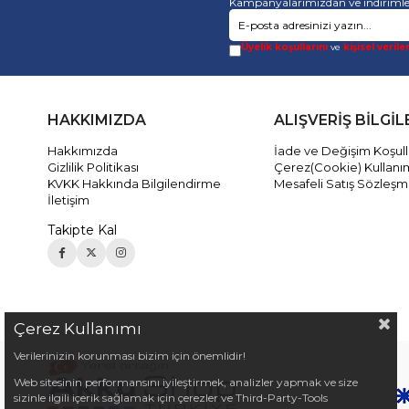
Kampanyalarımızdan ve indirimle
Üyelik koşullarını
ve
kişisel verile
HAKKIMIZDA
ALIŞVERİŞ BİLGİL
Hakkımızda
İade ve Değişim Koşull
Gizlilik Politikası
Çerez(Cookie) Kullanı
KVKK Hakkında Bilgilendirme
Mesafeli Satış Sözleşm
İletişim
Takipte Kal
Çerez Kullanımı
Verilerinizin korunması bizim için önemlidir!
Web sitesinin performansını iyileştirmek, analizler yapmak ve size
sizinle ilgili içerik sağlamak için çerezler ve Third-Party-Tools