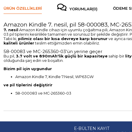
ÜRÜN ÖZELLIKLERI
ÖDEME S
YORUMLAR
(0)
Amazon Kindle 7. nesil, pil 58-000083, MC-2
7. nesil
Amazon Kindle cihazı için uyumlu çoğaltma pili, Amazon Kindl
03 pil tiplerini kesinlikle tamamen ve sorunsuz bir şekilde değiştirir. P
Tabii ki,
pilimiz olası bir kısa devreye karşı korunur
ve ayrıca ras
kaliteli ürünler
teslim ettiğimizden emin olabiliriz.
58-00083 ve MC-265360-03'ün yerine geçer
Bu pil,
3.7 volt ve 890mAh'lik güçlü bir kapasiteye
sahip bir
lit
olduğunda şarj edin ve boşaltın.
Bizim pil için uygundur
Amazon Kindle 7, Kindle 7.Nesil, WP63GW
ve pil tiplerini değiştirir
58-000083 ve MC-265360-03
E-BÜLTEN KAYIT