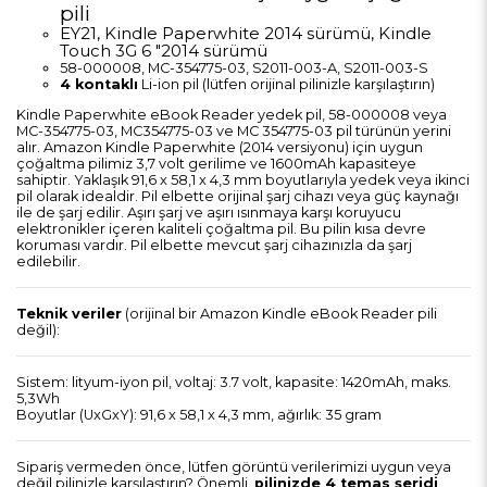
pili
EY21, Kindle Paperwhite 2014 sürümü, Kindle
Touch 3G 6 "2014 sürümü
58-000008, MC-354775-03, S2011-003-A, S2011-003-S
4 kontaklı
Li-ion pil (lütfen orijinal pilinizle karşılaştırın)
Kindle Paperwhite eBook Reader yedek pil, 58-000008 veya
MC-354775-03, MC354775-03 ve MC 354775-03 pil türünün yerini
alır. Amazon Kindle Paperwhite (2014 versiyonu) için uygun
çoğaltma pilimiz 3,7 volt gerilime ve 1600mAh kapasiteye
sahiptir. Yaklaşık 91,6 x 58,1 x 4,3 mm boyutlarıyla yedek veya ikinci
pil olarak idealdir. Pil elbette orijinal şarj cihazı veya güç kaynağı
ile de şarj edilir. Aşırı şarj ve aşırı ısınmaya karşı koruyucu
elektronikler içeren kaliteli çoğaltma pil. Bu pilin kısa devre
koruması vardır. Pil elbette mevcut şarj cihazınızla da şarj
edilebilir.
Teknik veriler
(orijinal bir Amazon Kindle eBook Reader pili
değil):
Sistem: lityum-iyon pil, voltaj: 3.7 volt, kapasite: 1420mAh, maks.
5,3Wh
Boyutlar (UxGxY): 91,6 x 58,1 x 4,3 mm, ağırlık: 35 gram
Sipariş vermeden önce, lütfen görüntü verilerimizi uygun veya
değil pilinizle karşılaştırın? Önemli,
pilinizde 4 temas şeridi