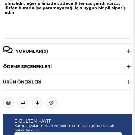
olmalıdır, eğer pilinizde sadece 3 temas şeridi varsa,
lütfen burada işe yaramayacağı için uygun bir pil sipariş
edin
YORUMLAR
(0)
ÖDEME SEÇENEKLERI
ÜRÜN ÖNERILERI
E-BÜLTEN KAYIT
Kampanyalarımızdan ve indirimlerimizden güncel olarak
haberdar olun.