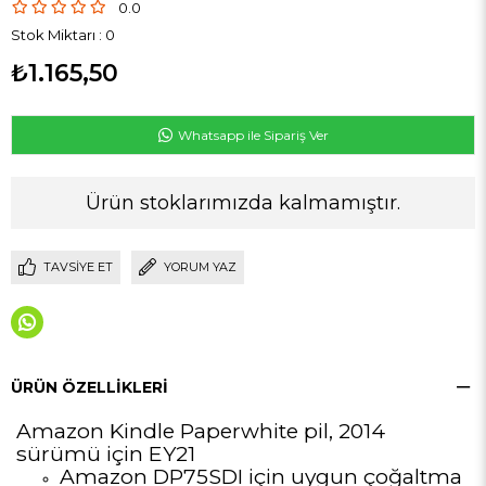
0.0
Stok Miktarı
:
0
₺1.165,50
Whatsapp ile Sipariş Ver
Ürün stoklarımızda kalmamıştır.
TAVSIYE ET
YORUM YAZ
ÜRÜN ÖZELLIKLERI
Amazon Kindle Paperwhite pil, 2014
sürümü için EY21
Amazon DP75SDI için uygun çoğaltma