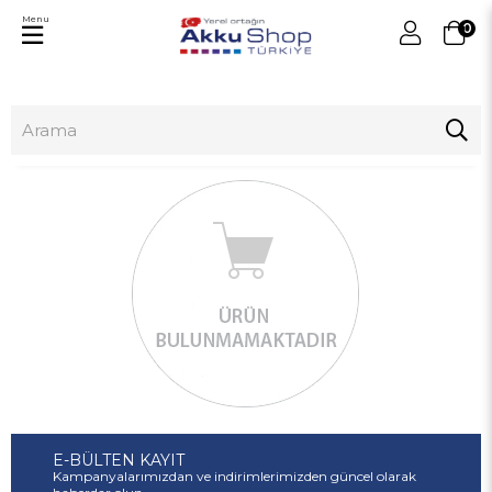
Menu
0
E-BÜLTEN KAYIT
Kampanyalarımızdan ve indirimlerimizden güncel olarak