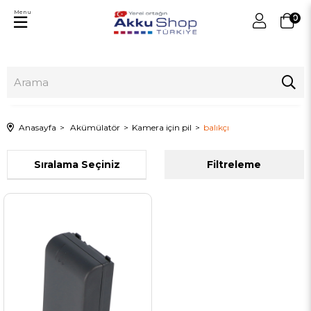
Menu
0
Anasayfa
Akümülatör
Kamera için pil
balıkçı
Sıralama
Filtreleme