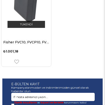
TÜKENDI
Fisher FVC10, FVCP10, FVCS2, FVHP200 için uygun AccuCell pil
₺1.001,18
E-BÜLTEN KAYIT
Kampanyalarımızdan ve indirimlerimizden güncel olarak
haberdar olun.
Üyelik koşullarını
ve
kişisel verilerimin
korunmasını kabul