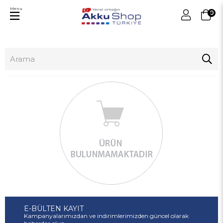
Menu
0
E-BÜLTEN KAYIT
Kampanyalarımızdan ve indirimlerimizden güncel olarak