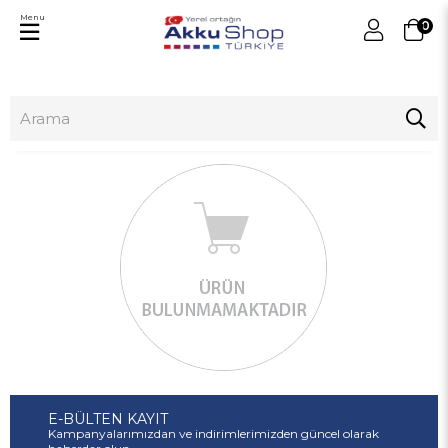
Menu
0
E-BÜLTEN KAYIT
Kampanyalarımızdan ve indirimlerimizden güncel olarak