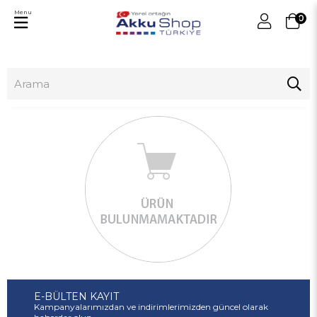
Menu
0
E-BÜLTEN KAYIT
Kampanyalarımızdan ve indirimlerimizden güncel olarak