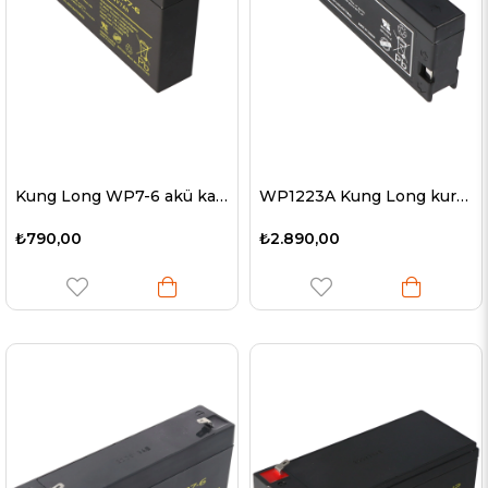
Kung Long WP7-6 akü kablosu 6 volt 7Ah, Faston 4.8mm
WP1223A Kung Long kurşun pil 12 volt 2100mAh, LC-SA122R3BG, LC-TA122PU ek temas için de uygundur
₺790,00
₺2.890,00