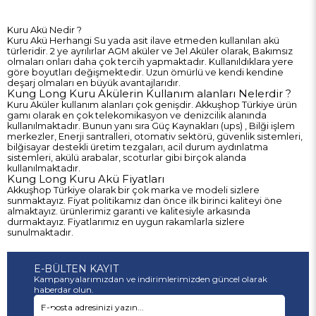
Kuru Akü Nedir ?
Kuru Akü Herhangi Su yada asit ilave etmeden kullanılan akü
türleridir. 2 ye ayrılırlar AGM aküler ve Jel Aküler olarak, Bakımsız
olmaları onları daha çok tercih yapmaktadır. Kullanıldıklara yere
göre boyutları değişmektedir. Uzun ömürlü ve kendi kendine
deşarj olmaları en büyük avantajlarıdır.
Kung Long Kuru Akülerin Kullanım alanları Nelerdir ?
Kuru Aküler kullanım alanları çok genişdir. Akkuşhop Türkiye ürün
gamı olarak en çok telekomikasyon ve denizcilik alanında
kullanılmaktadır. Bunun yanı sıra Güç Kaynakları (ups) , Bilği işlem
merkezler, Enerji santralleri, otomativ sektörü, güvenlik sistemleri,
bilğisayar destekli üretim tezgaları, acil durum aydınlatma
sistemleri, akülü arabalar, scoturlar gibi birçok alanda
kullanılmaktadır.
Kung Long Kuru Akü Fiyatları
Akkuşhop Türkiye
olarak bir çok marka ve modeli sizlere
sunmaktayız. Fiyat politikamız dan önce ilk birinci kaliteyi öne
almaktayız. ürünlerimiz garanti ve kalitesiyle arkasında
durmaktayız. Fiyatlarımız en uygun rakamlarla sizlere
sunulmaktadır.
E-BÜLTEN KAYIT
Kampanyalarımızdan ve indirimlerimizden güncel olarak
haberdar olun.