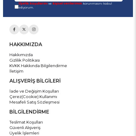
Üyelik koşullarını
ve
kişisel verilerimin
korunmasını kabul
ediyorum.
HAKKIMIZDA
Hakkımızda
Gizlilik Politikası
KVKK Hakkında Bilgilendirme
İletişim
ALIŞVERİŞ BİLGİLERİ
İade ve Değişim Koşulları
Çerez(Cookie) Kullanımı
Mesafeli Satış Sözleşmesi
BİLGİLENDİRME
Teslimat Koşulları
Güvenli Alışveriş
Üyelik İşlemleri