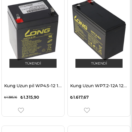
TÜKENDI
TÜKENDI
Kung Uzun pil WP4.5-12 12 volt 4.5 Ah 90 x 70 x 102mm 4.8mm Faston kontağı
Kung Uzun WP7.2-12A 12Volt 7.2Ah Faston 6.3mm fiş kontakları
₺1.315,90
₺1.617,67
₺1.385,16