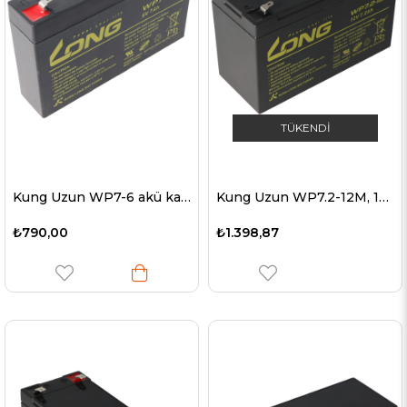
TÜKENDI
Kung Uzun WP7-6 akü kablosu 6 Volt 7Ah, Faston 6.3mm
Kung Uzun WP7.2-12M, 12Volt, 7.2Ah VDS G101163, Faston 4.8mm fiş kontakları ile
₺790,00
₺1.398,87