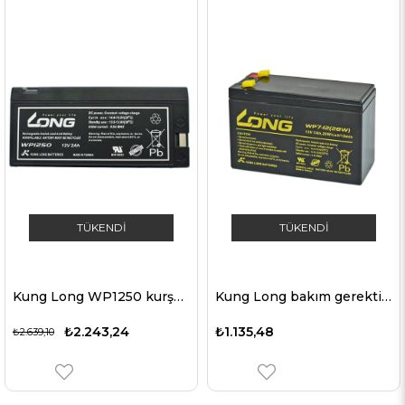
TÜKENDI
TÜKENDI
Kung Long WP1250 kurşun pil 12 volt 2.0Ah geçmeli kontaklı
Kung Long bakım gerektirmeyen kurşun-asit akü WP7-12(28W), 6,3 mm Faston bağlantılı 12V/7Ah
₺2.243,24
₺1.135,48
₺2.639,10