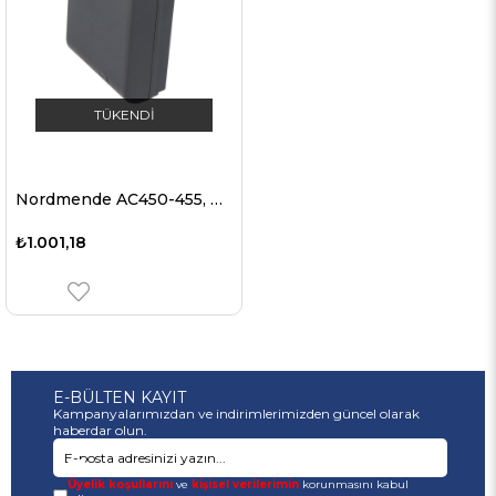
TÜKENDI
Nordmende AC450-455, CV303-CV461 için uygun AccuCell pil
₺1.001,18
E-BÜLTEN KAYIT
Kampanyalarımızdan ve indirimlerimizden güncel olarak
haberdar olun.
Üyelik koşullarını
ve
kişisel verilerimin
korunmasını kabul