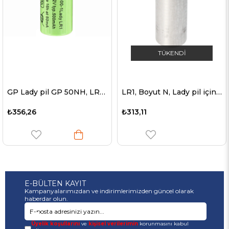
TÜKENDI
GP Lady pil GP 50NH, LR1, LF Z ile Boyut N NiMH pil 500mAh
LR1, Boyut N, Lady pil için AccuCell Lady şarj / deşarj adaptörü
₺356,26
₺313,11
E-BÜLTEN KAYIT
Kampanyalarımızdan ve indirimlerimizden güncel olarak
haberdar olun.
Üyelik koşullarını
ve
kişisel verilerimin
korunmasını kabul