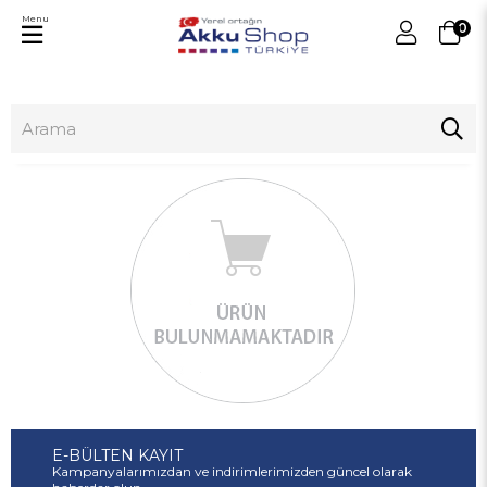
Menu
0
E-BÜLTEN KAYIT
Kampanyalarımızdan ve indirimlerimizden güncel olarak