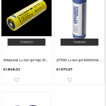
TÜKENDI
TÜKENDI
Nitecore Li-Ion pil tipi 21700 - 5000mAh NL2150HPR, entegre USB şarj soketli, yüksek akımlı cihazlar için ideal
21700 Li-ion pil 5000mAh Li-ion 3.7V - 3.6V 76,2x21.4mm, PCB korumalı, USB-C şarj seçeneği dahil P2150TC
₺1.848,02
₺1.670,67