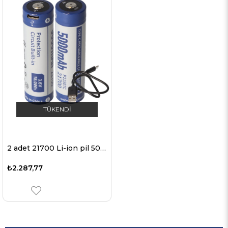
TÜKENDI
2 adet 21700 Li-ion pil 5000mAh 3.7V - 3.6V 76,2x21,4mm PCB korumalı, USB-C şarj seçeneği dahil
₺2.287,77