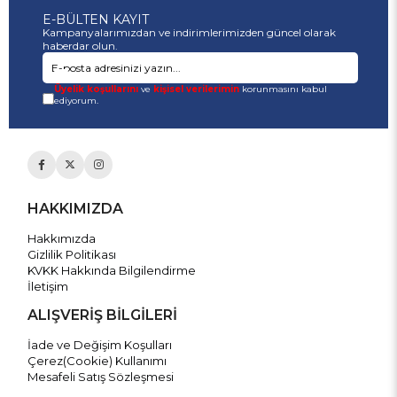
E-BÜLTEN KAYIT
Kampanyalarımızdan ve indirimlerimizden güncel olarak
haberdar olun.
Üyelik koşullarını
ve
kişisel verilerimin
korunmasını kabul
ediyorum.
HAKKIMIZDA
Hakkımızda
Gizlilik Politikası
KVKK Hakkında Bilgilendirme
İletişim
ALIŞVERİŞ BİLGİLERİ
İade ve Değişim Koşulları
Çerez(Cookie) Kullanımı
Mesafeli Satış Sözleşmesi