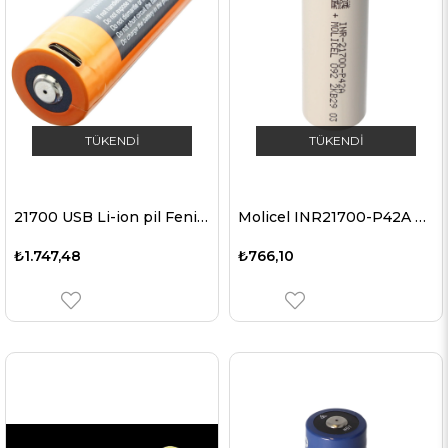
TÜKENDI
TÜKENDI
21700 USB Li-ion pil Fenix ARE-L21-5000U 21700 boyutları 76x21,5 mm, maks. 8A
Molicel INR21700-P42A 4200mAh 45A Li-ion pil, 3.6V - 3.7V korumasız, düz üst, boyutlar 70.15x21.40mm
₺1.747,48
₺766,10