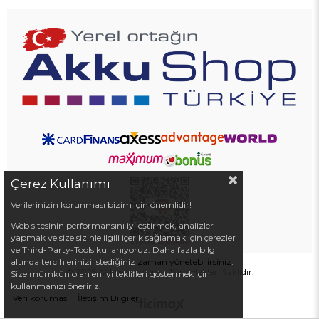
Çerez Kullanımı
Verilerinizin korunması bizim için önemlidir!
Web sitesinin performansını iyileştirmek, analizler
yapmak ve size sizinle ilgili içerik sağlamak için çerezler
ve Third-Party-Tools kullanıyoruz. Daha fazla bilgi
altında tercihlerinizi istediğiniz
zaman yönetebilirsiniz
.
© 2025 Akkushop.com - Tüm Hakları Saklıdır.
Size mümkün olan en iyi teklifleri göstermek için
kullanmanızı öneririz.
Veri koruması
İletişim Bilgileri