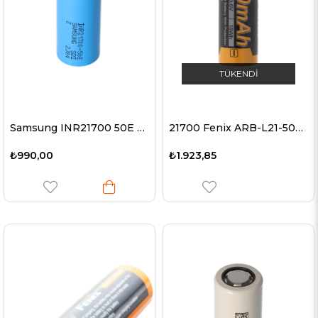
TÜKENDI
Samsung INR21700 50E 5000mAh maks. 15A 3.6-3.7 volt 21.25x70.8mm
21700 Fenix ARB-L21-5000 Li-ion pil boyutu 21700, 76x21,5 mm boyutunda
₺990,00
₺1.923,85