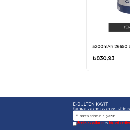
LI-ION 13450
PIL ADAPTÖRÜ
LI-ION 16500
TÜ
LI-ION 17650
LI-ION 18500
LI-ION 26500
₺830,93
LI-ION 32650
4 - 5SUB-C 34X23MM
LI-ION 18700
LI-ION 25500
E-BÜLTEN KAYIT
READY2USE PILLER
Kampanyalarımızdan ve indirimle
1 - 3AA 16.6X14.5
Üyelik koşullarını
ve
kişisel verile
9 VOLT 6F22