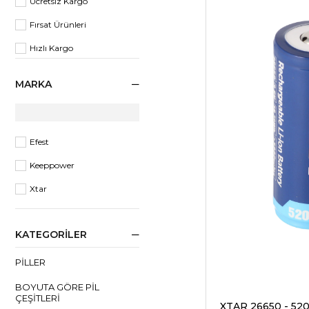
Ücretsiz Kargo
Fırsat Ürünleri
Hızlı Kargo
MARKA
Efest
Keeppower
Xtar
KATEGORILER
PILLER
BOYUTA GÖRE PIL
ÇEŞITLERI