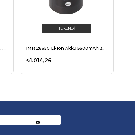
TÜKENDI
Efest Purple IMR26650 5000mAh, 3.6V - 3.7V Li-Ion pil korumasız 26.12x66.5mm
IMR 26650 Li-Ion Akku 5500mAh 3,6V - 3,7V 15A konstant Abmessungen 66,5 x 26,3 mm
₺1.014,26