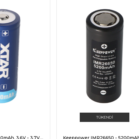
TÜKENDI
XTAR 26650 - 5200mAh, 3.6V - 3.7V Li-Ion pil, PCB korumalı, 26.5x68.2mm