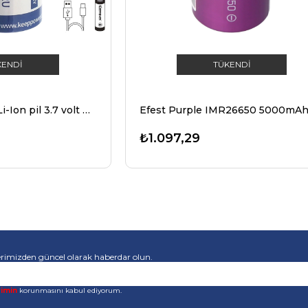
KENDI
TÜKENDI
5200mAh 26650 Li-Ion pil 3.7 volt PCB, USB şarj seçeneği ile korumalı
₺1.097,29
rimizden güncel olarak haberdar olun.
rimin
korunmasını kabul ediyorum.