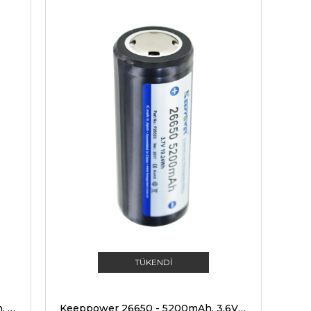
TÜKENDI
Keeppower IMR26650 - 5200mAh, 15A, 3.6V - 3.7V Li-ion pil
Keeppower 26650 - 5200mAh, 3.6V - 3.7V Li-Ion pil PCB korumalı 69.5x26.8mm