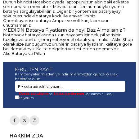
Bunun birincisi Notebook yada laptopunuzun altın daki etikette
seri numarası mevcuttur. Mevcut olan seri numarayla uyumlu
batarya sorgulayabilirsiniz. Diger bir yöntem ise bataryayayı
söküpüstündeki batarya kodu ile arayabilirsiniz.
Önemli uyarı ise batarya Amper ve volt karşılatırmasını
unutmamanız.
MEDION Batarya Fiyatların da neyi Baz Almalısınız ?
Notebook bataryalarında uzun dayanım içindeki pil serisinin
tazeligi ve punto işlemi profesyonel olarak yapılmalıdır.Akku Şhop
olarak size sunduğumuz ürünlerin batarya fiyatlarını kaliteye göre
belirlemekteyiz. Kalite belgeleri ve testlerden geçmesidir.
Akü Batarya ve Pilleri
E-BÜLTEN KAYIT
Kampanyalarımızdan ve indirimlerimizden güncel olarak
haberdar olun.
Üyelik koşullarını
ve
kişisel verilerimin
korunmasını kabul
ediyorum.
HAKKIMIZDA