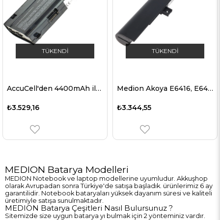
TÜKENDI
TÜKENDI
AccuCell'den 4400mAh ile Medion Akoya P7612 kopya pil MD97860 pil
Medion Akoya E6416, E6417, E6421, E6422 laptop bataryası 15.2 Volt 2600mAh 39.5Wh için uygun batarya
₺3.529,16
₺3.344,55
MEDION Batarya Modelleri
MEDION Notebook ve laptop modellerine uyumludur.
Akkuşhop
olarak Avrupadan sonra Türkiye'de satışa başladık. ürünlerimiz 6 ay
garantilidir.
Notebook batarya
ları yüksek dayanım süresi ve kaliteli
üretimiyle satışa sunulmaktadır.
MEDION Batarya Çeşitleri Nasıl Bulursunuz ?
Sitemizde size uygun batarya yı bulmak için 2 yönteminiz vardır.