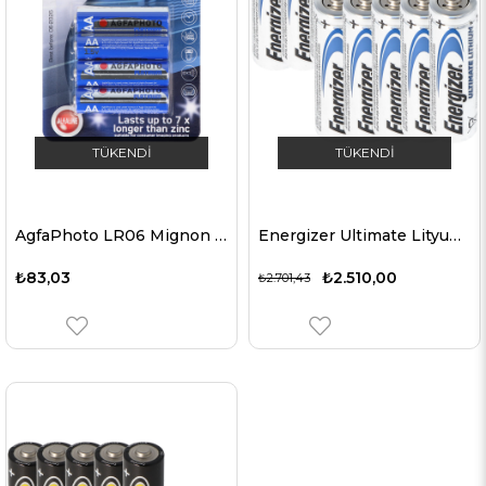
TÜKENDI
TÜKENDI
AgfaPhoto LR06 Mignon AA pil alkalin manganez 1.5 volt 4 adet platin
Energizer Ultimate Lityum pil 10'lu paket Energizer AA pil 1.5 volt pil Energizer Ultimate Lityum AA 3100mAh
₺83,03
₺2.510,00
₺2.701,43