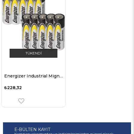
TÜKENDI
Energizer Industrial Mignon, AA, LR6, MN1500, alkalin pil 1.5V, 10'lu pratik bir pakette
₺228,32
E-BÜLTEN KAYIT
Kampanyalarımızdan ve indirimlerimizden güncel olarak