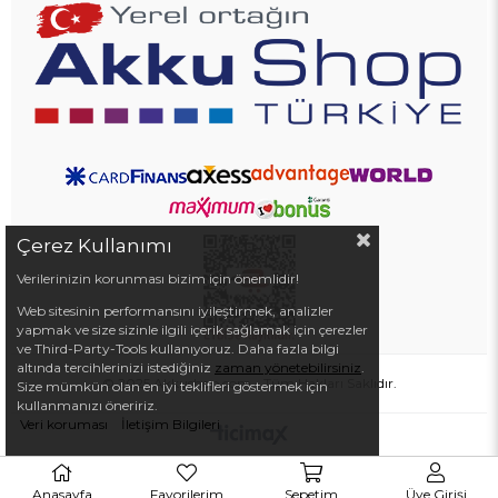
Çerez Kullanımı
Verilerinizin korunması bizim için önemlidir!
Web sitesinin performansını iyileştirmek, analizler
yapmak ve size sizinle ilgili içerik sağlamak için çerezler
ve Third-Party-Tools kullanıyoruz. Daha fazla bilgi
altında tercihlerinizi istediğiniz
zaman yönetebilirsiniz
.
© 2025 Akkushop.com - Tüm Hakları Saklıdır.
Size mümkün olan en iyi teklifleri göstermek için
kullanmanızı öneririz.
Veri koruması
İletişim Bilgileri
Anasayfa
Favorilerim
Sepetim
Üye Girişi