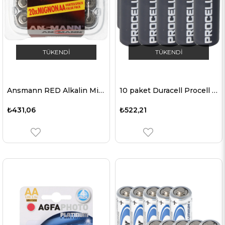
TÜKENDI
TÜKENDI
Ansmann RED Alkalin Mignon / LR06 20'li paket
10 paket Duracell Procell Alkalin AA, LR06, Mignon endüstriyel piller, duman ve karbon monoksit dedektörleri, uzaktan kumandalar, kablosuz fareler, kablosuz klavyeler, hareket sensörleri için idealdir
₺431,06
₺522,21