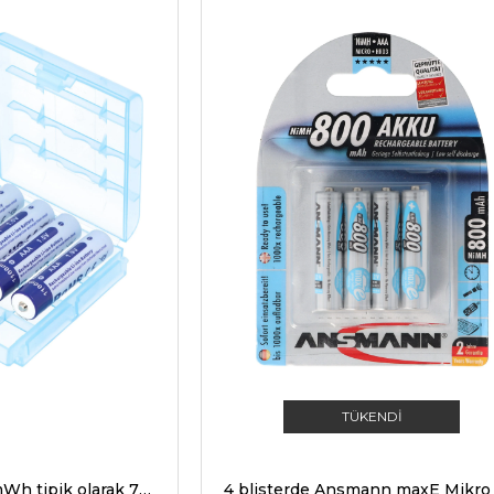
TÜKENDI
4x AAA 1.5V 1100mWh tipik olarak 700mAh lityum iyon pil, yalnızca özel bir şarj cihazıyla şarj edilebilir