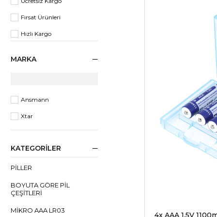
Ücretsiz Kargo
Fırsat Ürünleri
Hızlı Kargo
MARKA
Ansmann
Xtar
KATEGORILER
PILLER
BOYUTA GÖRE PIL
ÇEŞITLERI
MIKRO AAA LR03