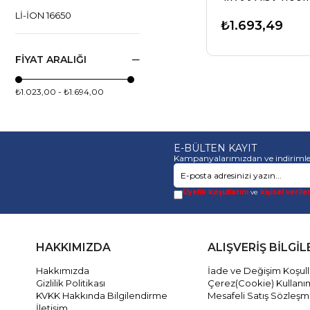
LI-ION 16650
₺1.693,49
LI-ION 18490
FIYAT ARALIĞI
LI-ION 14650
ENELOOP LITE AKKUS
₺1.023,00 - ₺1.694,00
LI-ION 20700
LI-ION 21700
E-BÜLTEN KAYIT
Kampanyalarımızdan ve indirimle
LI-ION 10440
LI-ION 14500
Üyelik koşullarını
ve
kişisel verile
LI-ION 18350
LI-ION 16340
HAKKIMIZDA
ALIŞVERİŞ BİLGİL
LI-ION 14430
Hakkımızda
İade ve Değişim Koşull
Gizlilik Politikası
Çerez(Cookie) Kullanı
LI-ION 13450
KVKK Hakkında Bilgilendirme
Mesafeli Satış Sözleşm
İletişim