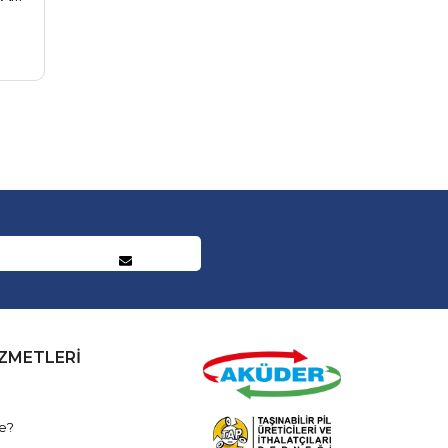
İZMETLERİ
e?