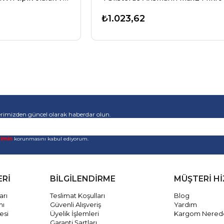
₺1.023,62
rimizden güncel olarak haberdar olun.
rimin
korunmasını kabul ediyorum.
ERİ
BİLGİLENDİRME
MÜŞTERİ H
arı
Teslimat Koşulları
Blog
mı
Güvenli Alışveriş
Yardım
esi
Üyelik İşlemleri
Kargom Nered
Garanti Şartları