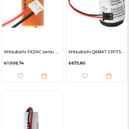
Mitsubishi FX2NC serisi kontrolörler için uygun pil, Li-ion pil FX2NC-32BL
Mitsubishi Q6BAT CR17335SE, Q02CPU için uygun pil
₺1.006,74
₺675,80