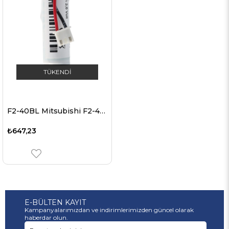
TÜKENDI
F2-40BL Mitsubishi F2-40BL pil, PLC için lityum pil
₺647,23
E-BÜLTEN KAYIT
Kampanyalarımızdan ve indirimlerimizden güncel olarak
haberdar olun.