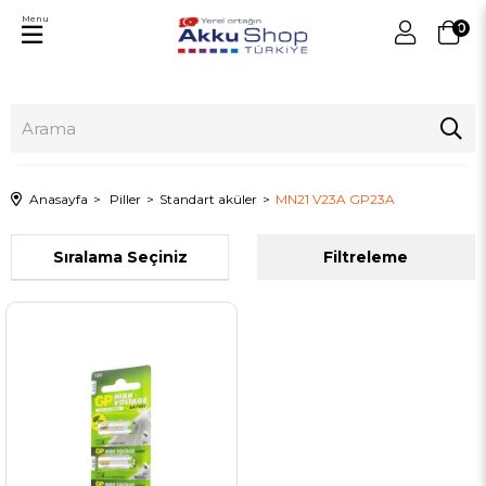
Menu
0
Anasayfa
Piller
Standart aküler
MN21 V23A GP23A
Sıralama
Filtreleme