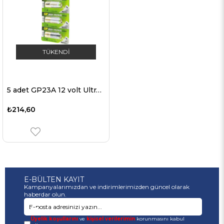
TÜKENDI
5 adet GP23A 12 volt Ultra Yüksek Gerilim Alkalin pil 23Ae, A23, VA23GA, MS21, MN21, 8LR932, 28x10mm
₺214,60
E-BÜLTEN KAYIT
Kampanyalarımızdan ve indirimlerimizden güncel olarak
haberdar olun.
Üyelik koşullarını
ve
kişisel verilerimin
korunmasını kabul