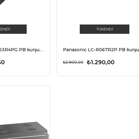
KENDI
TÜKENDI
Panasonic LC-R063R4PG PB kurşun akü 6 volt, 3.4Ah
50
₺1.290,00
₺2.900,00