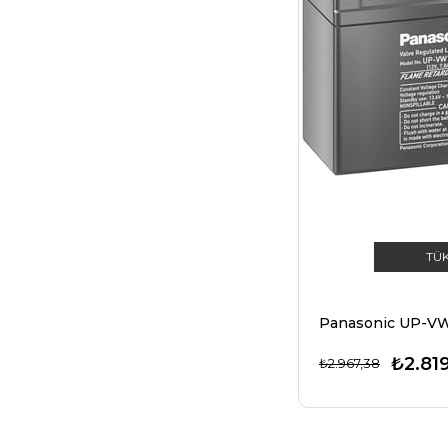
TÜ
₺2.819
₺2.967,38