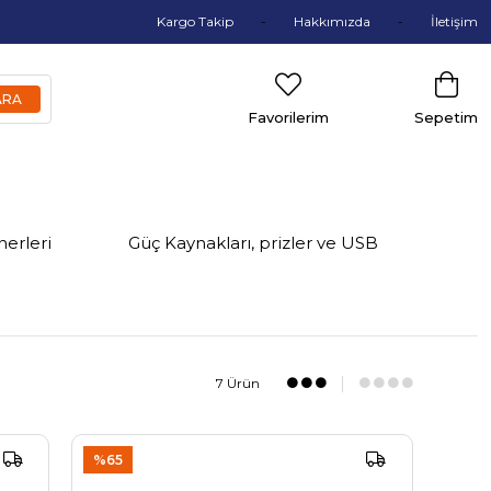
Kargo Takip
Hakkımızda
İletişim
Favorilerim
Sepetim
nerleri
Güç Kaynakları, prizler ve USB
7 Ürün
%65