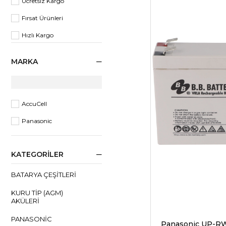
Ücretsiz Kargo
Fırsat Ürünleri
Hızlı Kargo
MARKA
AccuCell
Panasonic
KATEGORILER
BATARYA ÇEŞITLERI
KURU TIP (AGM)
AKÜLERI
PANASONIC