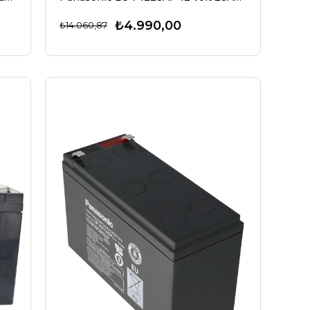
₺4.990,00
₺14.060,87