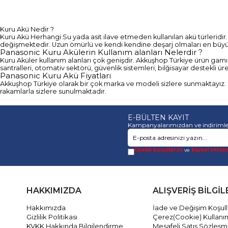
Kuru Akü Nedir ?
Kuru Akü Herhangi Su yada asit ilave etmeden kullanılan akü türleridir. 
değişmektedir. Uzun ömürlü ve kendi kendine deşarj olmaları en büyük
Panasonic Kuru Akülerin Kullanım alanları Nelerdir ?
Kuru Aküler kullanım alanları çok genişdir. Akkuşhop Türkiye ürün gamı 
santralleri, otomativ sektörü, güvenlik sistemleri, bilğisayar destekli ü
Panasonic Kuru Akü Fiyatları
Akkuşhop Türkiye
olarak bir çok marka ve modeli sizlere sunmaktayız. Fi
rakamlarla sizlere sunulmaktadır.
E-BÜLTEN KAYIT
Kampanyalarımızdan ve indirimle
Üyelik koşullarını
ve
kişisel verile
HAKKIMIZDA
ALIŞVERİŞ BİLGİL
Hakkımızda
İade ve Değişim Koşull
Gizlilik Politikası
Çerez(Cookie) Kullanı
KVKK Hakkında Bilgilendirme
Mesafeli Satış Sözleşm