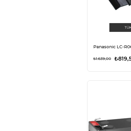
RAVAS
SSB
TÜ
LIONTRON
KRAFTMAX
PANTHER
₺819,
₺1.639,00
RPOWER
WING
PANTHER
RPOWER
WING KURU AKÜ
MODELLERI
GOOBAY