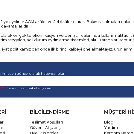
2 ye ayrılırlar AGM aküler ve Jel Aküler olarak, Bakımsız olmaları onlar
 avantajlarıdır.
olarak en çok telekomikasyon ve denizcilik alanında kullanılmaktadır. Bu
retim tezgaları, acil durum aydınlatma sistemleri, akülü arabalar, scoturl
yat politikamız dan önce ilk birinci kaliteyi öne almaktayız. ürünlerimi
rimizden güncel olarak haberdar olun.
rimin
korunmasını kabul ediyorum.
ERİ
BİLGİLENDİRME
MÜŞTERİ H
arı
Teslimat Koşulları
Blog
mı
Güvenli Alışveriş
Yardım
esi
Üyelik İşlemleri
Kargom Nered