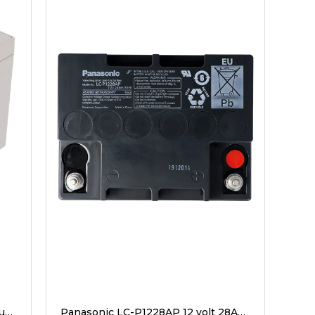
Panasonic UP-RW1220P1 pil kurşun 12Volt 4Ah, YENI şimdi UP-VWA1232P2
Panasonic LC-P1228AP 12 volt 28Ah M5 temas X1228, Kuru Akü