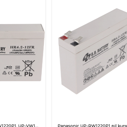
Panasonic UP-RW1220P1, UP-VW1220P1 12 Volt 4000mAh HR4.2-12'ye alternatif Boyutlar 140 x 38,5 x 94 mm