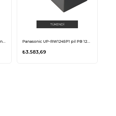
TÜKENDI
Panasonic LC-R067R2P PB kurşun pil 6 volt, 7.2Ah, Faston 4.8mm fiş kontakları ile
Panasonic UP-RW1245P1 pil PB 12Volt 7,8Ah, 9Ah, LC-R129P1, LC-R129CH1 (önceden 9Ah, şimdi 7,8Ah) YENİ şimdi UP-VWA1245P1
₺3.583,69