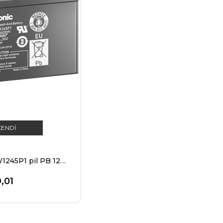
KENDI
Panasonic UP-VW1245P1 pil PB 12Volt 7.8 Ah (eski adıyla 9Ah) Faston 6.3mm fiş kontakları ile
,01