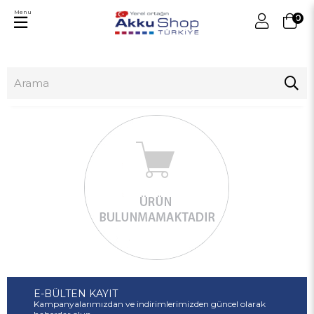
Menu
0
E-BÜLTEN KAYIT
Kampanyalarımızdan ve indirimlerimizden güncel olarak