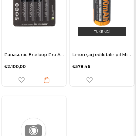
TÜKENDI
Panasonic Eneloop Pro AA 2500mAh Şarjlı Pil BK-3HCDE 4'lü Paket
Li-ion şarj edilebilir pil Mignon AA LR6 1600 mAh ile 1.5 V çoklu USB şarj fonksiyonu ile korunan, AccuSafe 1 parça
₺2.100,00
₺578,46