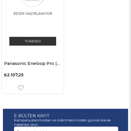
TÜKENDI
Panasonic Eneloop Pro (4'lü paket) BK-3HCDE/4BE Şarj Edilebilir Pil NiMH, Mignon, AA, HR06, 1.2V ve 2500mAh 5410853064152
₺2.107,25
E-BÜLTEN KAYIT
Kampanyalarımızdan ve indirimlerimizden güncel olarak
haberdar olun.