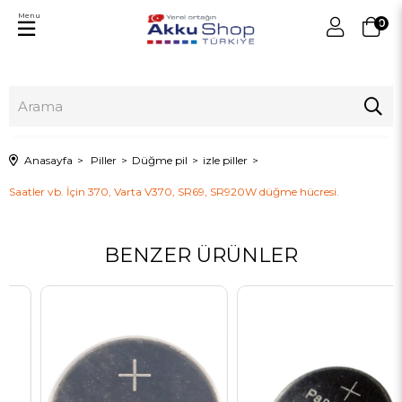
Menu
0
Anasayfa
Piller
Düğme pil
izle piller
Saatler vb. İçin 370, Varta V370, SR69, SR920W düğme hücresi.
BENZER ÜRÜNLER