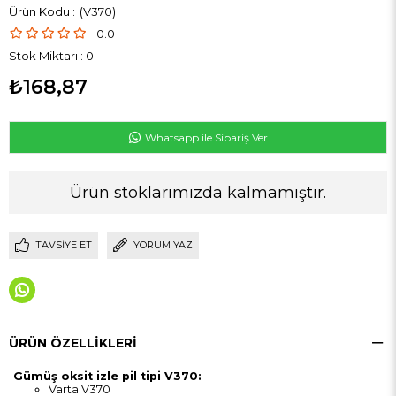
(V370)
0.0
Stok Miktarı
:
0
₺168,87
Whatsapp ile Sipariş Ver
Ürün stoklarımızda kalmamıştır.
TAVSIYE ET
YORUM YAZ
ÜRÜN ÖZELLIKLERI
Gümüş oksit izle pil tipi V370:
Varta V370