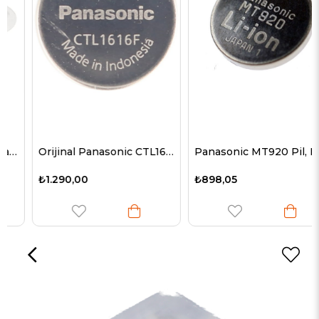
Orijinal Panasonic CTL1616, CTL1616F
Panasonic MT920 Pil, Kapasitör Pil GC920 0.33F
₺1.290,00
₺898,05