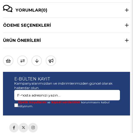
YORUMLAR
(0)
ÖDEME SEÇENEKLERI
ÜRÜN ÖNERILERI
E-BÜLTEN KAYIT
Kampanyalarımızdan ve indirimlerimizden güncel olarak
haberdar olun.
Üyelik koşullarını
ve
kişisel verilerimin
korunmasını kabul
ediyorum.