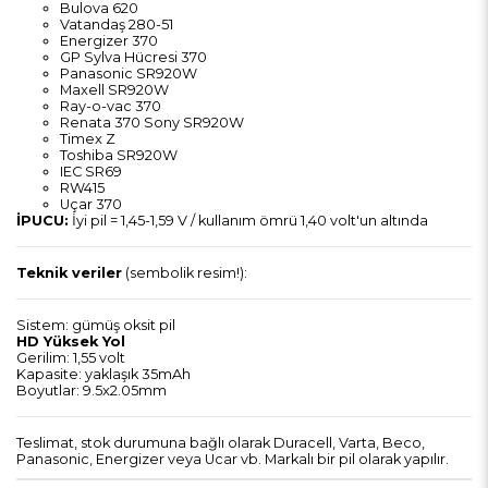
Bulova 620
Vatandaş 280-51
Energizer 370
GP Sylva Hücresi 370
Panasonic SR920W
Maxell SR920W
Ray-o-vac 370
Renata 370 Sony SR920W
Timex Z
Toshiba SR920W
IEC SR69
RW415
Uçar 370
İPUCU:
İyi pil = 1,45-1,59 V / kullanım ömrü 1,40 volt'un altında
Teknik veriler
(sembolik resim!):
Sistem: gümüş oksit pil
HD Yüksek Yol
Gerilim: 1,55 volt
Kapasite: yaklaşık 35mAh
Boyutlar: 9.5x2.05mm
Teslimat, stok durumuna bağlı olarak Duracell, Varta, Beco,
Panasonic, Energizer veya Ucar vb. Markalı bir pil olarak yapılır.