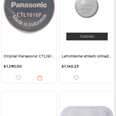
TÜKENDI
Orijinal Panasonic CTL1616, CTL1616F
Lehimleme etiketi olmadan Panasonic MT621, Junghans saatler için MT-621 pil
₺1.290,00
₺1.140,23