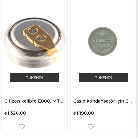
TÜKENDI
TÜKENDI
Citizen kalibre E000, MT621, kapasitör 295-51, 295-5100, E168, E410G, 1.5V için uygun Panasonic pil, bayraklı
Casio kondansatör için CTL920 Panasonic pil CTL920, CTL920F, CTL927F tutucu olmadan, boyutlar 2,0 x 9,5 mm
₺1.320,00
₺1.190,00