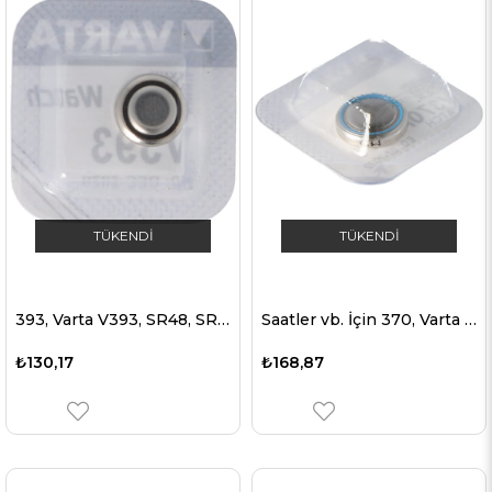
TÜKENDI
TÜKENDI
393, Varta V393, SR48, SR754W, saatler vb için Vinnic L754 düğme hücresiyle aynı.
Saatler vb. İçin 370, Varta V370, SR69, SR920W düğme hücresi.
₺130,17
₺168,87