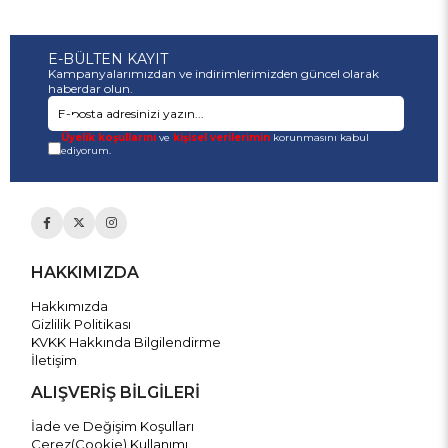
E-BÜLTEN KAYIT
Kampanyalarımızdan ve indirimlerimizden güncel olarak
haberdar olun.
Üyelik koşullarını
ve
kişisel verilerimin
korunmasını kabul
ediyorum.
HAKKIMIZDA
Hakkımızda
Gizlilik Politikası
KVKK Hakkında Bilgilendirme
İletişim
ALIŞVERİŞ BİLGİLERİ
İade ve Değişim Koşulları
Çerez(Cookie) Kullanımı