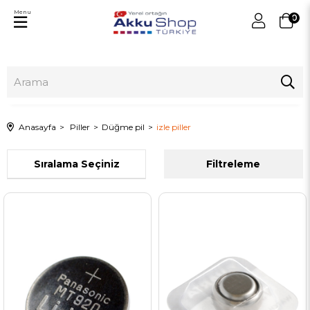
Menu
0
Anasayfa
Piller
Düğme pil
izle piller
Sıralama
Filtreleme