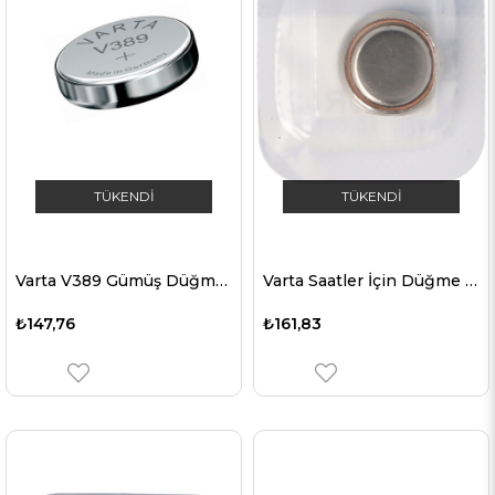
TÜKENDI
TÜKENDI
Varta V389 Gümüş Düğme Pil, SR54, SR1130W Kol Saatleri vb. İçin Düğme Pil
Varta Saatler İçin Düğme Pil , Varta V344, SR42, SR1136SW
₺147,76
₺161,83