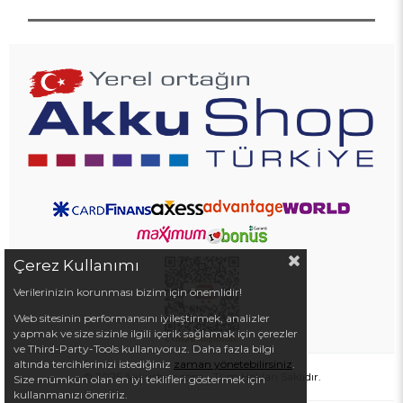
Çerez Kullanımı
Verilerinizin korunması bizim için önemlidir!
Web sitesinin performansını iyileştirmek, analizler
yapmak ve size sizinle ilgili içerik sağlamak için çerezler
ve Third-Party-Tools kullanıyoruz. Daha fazla bilgi
altında tercihlerinizi istediğiniz
zaman yönetebilirsiniz
.
© 2025 Akkushop.com - Tüm Hakları Saklıdır.
Size mümkün olan en iyi teklifleri göstermek için
kullanmanızı öneririz.