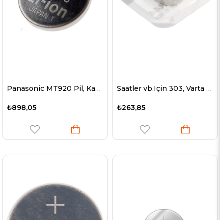
Panasonic MT920 Pil, Kapasitör Pil GC920 0.33F
Saatler vb.Için 303, Varta V303, SR44, SR44SW düğme hücresi.
₺898,05
₺263,85